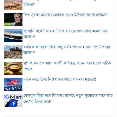
ইতিহাস
শিশু সুরক্ষা মামলায় মেটাকে ৫৬৭ মিলিয়ন ডলার জরিমানা
জ্বালানি সংকট সামাল দিতে বাড়ছে এলএনজি আমদানির
উদ্যোগ
বর্জ্যকে কাজে লাগিয়ে বিদ্যুৎ উৎপাদনসহ নানা পণ্য তৈরির
উদ্যোগ
খুশকি কমাতে আদা কতটা কার্যকর, জানুন ব্যবহারের সঠিক
পদ্ধতি
নতুন করে ভিসা নিষেধাজ্ঞা আরোপ করল যুক্তরাষ্ট্র
ফেসবুক বিজ্ঞাপনে বিকাশ পেমেন্ট, নতুন সুযোগের অপেক্ষায়
দেশের উদ্যোক্তারা