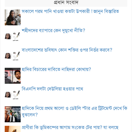
প্রধান সংবাদ
সকালে গরম পানি খাওয়া কতটা উপকারী ! জানুন বিস্তারিত
শহীদদের ব্যাপারে কেন দুমুখো নীতি?
বাংলাদেশের ভবিষ্যৎ কোন শক্তির ওপর নির্ভর করবে?
হাদির বিচারের দাবিতে নাহিদরা কোথায়?
বিএনপি দলটা দেউলিয়া হওয়ার পথে
হাদিকে নিয়ে প্রথম আলো ও ডেইলি স্টার এর ট্রিটমেন্ট দেখে কি
বুঝলেন?
প্রাণীরা কি ভূমিকম্পের আগাম সংকেত টের পায়? যা বলছে