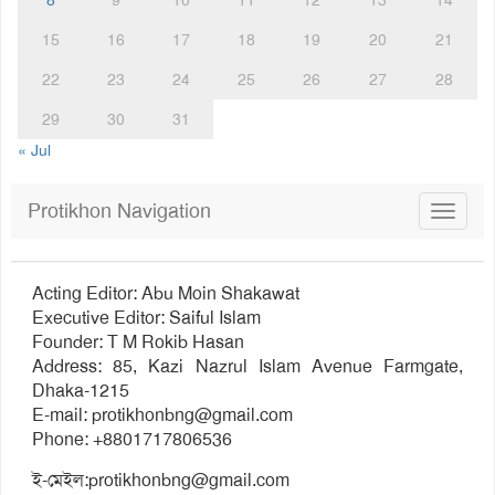
15
16
17
18
19
20
21
22
23
24
25
26
27
28
29
30
31
« Jul
Protikhon Navigation
Toggle
navigat
Acting Editor: Abu Moin Shakawat
Executive Editor: Saiful Islam
Founder: T M Rokib Hasan
Address: 85, Kazi Nazrul Islam Avenue Farmgate,
Dhaka-1215
E-mail:
protikhonbng@gmail.com
Phone: +8801717806536
ই-মেইল:
protikhonbng@gmail.com