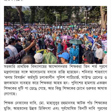
সরকারি প্রাথমিক বিদ্যালয়ের আন্দোলনরত শিক্ষকরা তিন শর্ত পূরণে
মন্ত্রণালয়ের সঙ্গে আলোচনায় বসতে রাজি হয়েছেন। শনিবার শাহবাগে
‘কলম বিসর্জন’ কর্মসূচি চলাকালীন পুলিশ লাঠিচার্জ, সাউন্ড গ্রেনেড ও
জলকামান ব্যবহার করে শিক্ষকরা আহত হন। পুলিশের হামলায় একজন
শিক্ষকের দুটি পা ভেঙে গেছে, আর কিছু শিক্ষকের চোখে গুরুতর আঘাত
লেগেছে।
শিক্ষক নেতাদের দাবি, মো. মাহাবুবুর রহমানসহ আটক পাঁচ শিক্ষকের
মুক্তি, আহতদের উন্নত চিকিৎসা এবং পূর্বঘোষিত তিনটি দাবি পূরণের