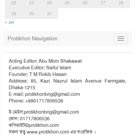
22
23
24
25
26
27
28
29
30
31
« Jul
Protikhon Navigation
Toggle
navigat
Acting Editor: Abu Moin Shakawat
Executive Editor: Saiful Islam
Founder: T M Rokib Hasan
Address: 85, Kazi Nazrul Islam Avenue Farmgate,
Dhaka-1215
E-mail:
protikhonbng@gmail.com
Phone: +8801717806536
ই-মেইল:
protikhonbng@gmail.com
ফোন: 01717806536
কপিরাইট©protikhon.com
সকল স্বত্ব www.protikhon.com এর সংরক্ষিত ।