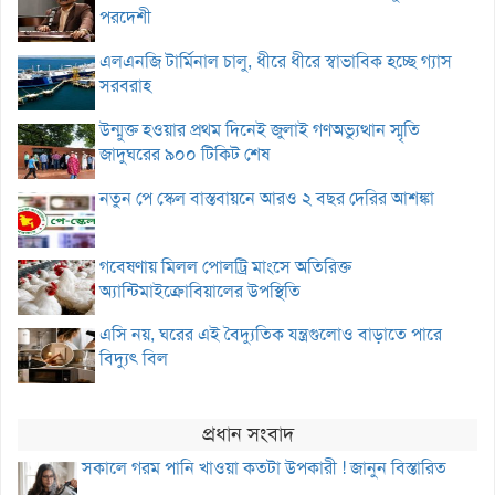
পরদেশী
এলএনজি টার্মিনাল চালু, ধীরে ধীরে স্বাভাবিক হচ্ছে গ্যাস
সরবরাহ
উন্মুক্ত হওয়ার প্রথম দিনেই জুলাই গণঅভ্যুত্থান স্মৃতি
জাদুঘরের ৯০০ টিকিট শেষ
নতুন পে স্কেল বাস্তবায়নে আরও ২ বছর দেরির আশঙ্কা
গবেষণায় মিলল পোলট্রি মাংসে অতিরিক্ত
অ্যান্টিমাইক্রোবিয়ালের উপস্থিতি
এসি নয়, ঘরের এই বৈদ্যুতিক যন্ত্রগুলোও বাড়াতে পারে
বিদ্যুৎ বিল
প্রধান সংবাদ
সকালে গরম পানি খাওয়া কতটা উপকারী ! জানুন বিস্তারিত