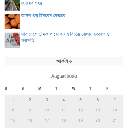
জ্যামের শহর
আসল গুড় চিনবেন যেভাবে
সারাদেশে ভূমিকম্প : ঢাকাসহ বিভিন্ন জেলায় হতাহত ও
ক্ষয়ক্ষতি
আর্কাইভ
August 2026
S
S
M
T
W
T
F
1
2
3
4
5
6
7
8
9
10
11
12
13
14
15
16
17
18
19
20
21