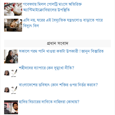
গবেষণায় মিলল পোলট্রি মাংসে অতিরিক্ত
অ্যান্টিমাইক্রোবিয়ালের উপস্থিতি
এসি নয়, ঘরের এই বৈদ্যুতিক যন্ত্রগুলোও বাড়াতে পারে
বিদ্যুৎ বিল
প্রধান সংবাদ
সকালে গরম পানি খাওয়া কতটা উপকারী ! জানুন বিস্তারিত
শহীদদের ব্যাপারে কেন দুমুখো নীতি?
বাংলাদেশের ভবিষ্যৎ কোন শক্তির ওপর নির্ভর করবে?
হাদির বিচারের দাবিতে নাহিদরা কোথায়?