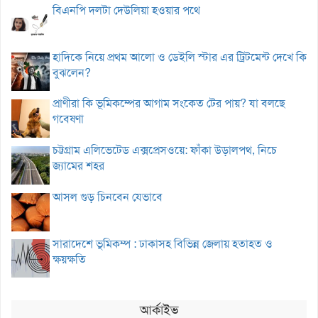
বিএনপি দলটা দেউলিয়া হওয়ার পথে
হাদিকে নিয়ে প্রথম আলো ও ডেইলি স্টার এর ট্রিটমেন্ট দেখে কি
বুঝলেন?
প্রাণীরা কি ভূমিকম্পের আগাম সংকেত টের পায়? যা বলছে
গবেষণা
চট্টগ্রাম এলিভেটেড এক্সপ্রেসওয়ে: ফাঁকা উড়ালপথ, নিচে
জ্যামের শহর
আসল গুড় চিনবেন যেভাবে
সারাদেশে ভূমিকম্প : ঢাকাসহ বিভিন্ন জেলায় হতাহত ও
ক্ষয়ক্ষতি
আর্কাইভ