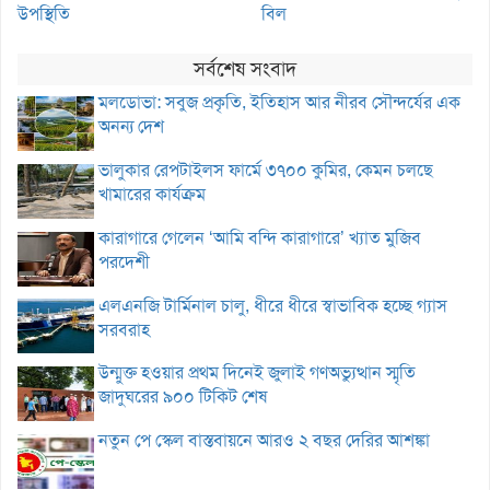
উপস্থিতি
বিল
সর্বশেষ সংবাদ
মলডোভা: সবুজ প্রকৃতি, ইতিহাস আর নীরব সৌন্দর্যের এক
অনন্য দেশ
ভালুকার রেপটাইলস ফার্মে ৩৭০০ কুমির, কেমন চলছে
খামারের কার্যক্রম
কারাগারে গেলেন ‘আমি বন্দি কারাগারে’ খ্যাত মুজিব
পরদেশী
এলএনজি টার্মিনাল চালু, ধীরে ধীরে স্বাভাবিক হচ্ছে গ্যাস
সরবরাহ
উন্মুক্ত হওয়ার প্রথম দিনেই জুলাই গণঅভ্যুত্থান স্মৃতি
জাদুঘরের ৯০০ টিকিট শেষ
নতুন পে স্কেল বাস্তবায়নে আরও ২ বছর দেরির আশঙ্কা