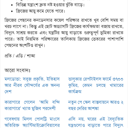
বিভিন্ন যন্ত্রাংশ দ্রুত নষ্ট হওয়ার ঝুঁকি বাড়ে।
ফ্রিজের আয়ু কমে যেতে পারে।
ফ্রিজের পেছনের কনডেনসার কয়েল পরিষ্কার রাখতে খুব বেশি সময় বা
খরচ লাগে না। কিন্তু এই ছোট অভ্যাসটি ফ্রিজের কার্যক্ষমতা বজায় রাখতে,
বিদ্যুৎ সাশ্রয় করতে এবং যন্ত্রটির আয়ু বাড়াতে গুরুত্বপূর্ণ ভূমিকা রাখতে
পারে। তাই নিয়মিত পরিষ্কারের তালিকায় ফ্রিজের ভেতরের পাশাপাশি
পেছনের অংশটিও রাখুন।
প্রতি / এডি / শাআ
আরো সংবাদঃ
মলডোভা: সবুজ প্রকৃতি, ইতিহাস
ভালুকার রেপটাইলস ফার্মে ৩৭০০
আর নীরব সৌন্দর্যের এক অনন্য
কুমির, কেমন চলছে খামারের
দেশ
কার্যক্রম
কারাগারে গেলেন ‘আমি বন্দি
নতুন পে স্কেল বাস্তবায়নে আরও ২
কারাগারে’ খ্যাত মুজিব পরদেশী
বছর দেরির আশঙ্কা
গবেষণায় মিলল পোলট্রি মাংসে
এসি নয়, ঘরের এই বৈদ্যুতিক
অতিরিক্ত অ্যান্টিমাইক্রোবিয়ালের
যন্ত্রগুলোও বাড়াতে পারে বিদ্যুৎ