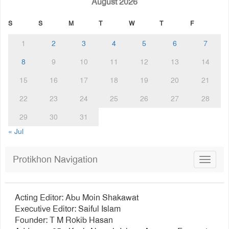
August 2026
S
S
M
T
W
T
F
1
2
3
4
5
6
7
8
9
10
11
12
13
14
15
16
17
18
19
20
21
22
23
24
25
26
27
28
29
30
31
« Jul
Protikhon Navigation
Toggle
navigat
Acting Editor: Abu Moin Shakawat
Executive Editor: Saiful Islam
Founder: T M Rokib Hasan