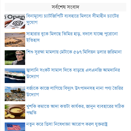
সর্বশেষ সংবাদ
বিনামূল্যে চ্যাটজিপিটি ব্যবহারে মিলবে সীমাহীন চ্যাটের
সুযোগ
সাহারার বুকে মিলছে তিমির হাড়, বদলে যাচ্ছে পুরোনো
ইতিহাস
শিশু সুরক্ষা মামলায় মেটাকে ৫৬৭ মিলিয়ন ডলার জরিমানা
জ্বালানি সংকট সামাল দিতে বাড়ছে এলএনজি আমদানির
উদ্যোগ
বর্জ্যকে কাজে লাগিয়ে বিদ্যুৎ উৎপাদনসহ নানা পণ্য তৈরির
উদ্যোগ
খুশকি কমাতে আদা কতটা কার্যকর, জানুন ব্যবহারের সঠিক
পদ্ধতি
নতুন করে ভিসা নিষেধাজ্ঞা আরোপ করল যুক্তরাষ্ট্র