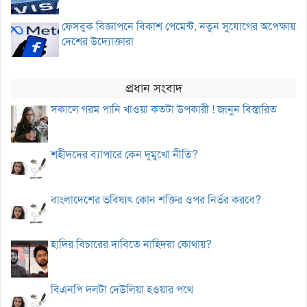
ফেসবুক বিজ্ঞাপনে বিকাশ পেমেন্ট, নতুন সুযোগের অপেক্ষায়
দেশের উদ্যোক্তারা
প্রধান সংবাদ
সকালে গরম পানি খাওয়া কতটা উপকারী ! জানুন বিস্তারিত
শহীদদের ব্যাপারে কেন দুমুখো নীতি?
বাংলাদেশের ভবিষ্যৎ কোন শক্তির ওপর নির্ভর করবে?
হাদির বিচারের দাবিতে নাহিদরা কোথায়?
বিএনপি দলটা দেউলিয়া হওয়ার পথে