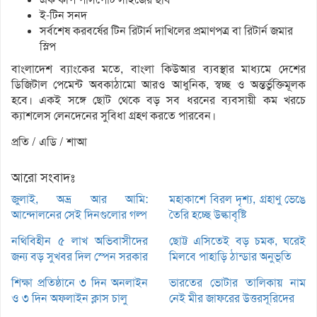
ই-টিন সনদ
সর্বশেষ করবর্ষের টিন রিটার্ন দাখিলের প্রমাণপত্র বা রিটার্ন জমার
স্লিপ
বাংলাদেশ ব্যাংকের মতে, বাংলা কিউআর ব্যবস্থার মাধ্যমে দেশের
ডিজিটাল পেমেন্ট অবকাঠামো আরও আধুনিক, স্বচ্ছ ও অন্তর্ভুক্তিমূলক
হবে। একই সঙ্গে ছোট থেকে বড় সব ধরনের ব্যবসায়ী কম খরচে
ক্যাশলেস লেনদেনের সুবিধা গ্রহণ করতে পারবেন।
প্রতি / এডি / শাআ
আরো সংবাদঃ
জুলাই, অভ্র আর আমি:
মহাকাশে বিরল দৃশ্য, গ্রহাণু ভেঙে
আন্দোলনের সেই দিনগুলোর গল্প
তৈরি হচ্ছে উল্কাবৃষ্টি
নথিবিহীন ৫ লাখ অভিবাসীদের
ছোট্ট এসিতেই বড় চমক, ঘরেই
জন্য বড় সুখবর দিল স্পেন সরকার
মিলবে পাহাড়ি ঠান্ডার অনুভূতি
শিক্ষা প্রতিষ্ঠানে ৩ দিন অনলাইন
ভারতের ভোটার তালিকায় নাম
ও ৩ দিন অফলাইন ক্লাস চালু
নেই মীর জাফরের উত্তরসূরিদের