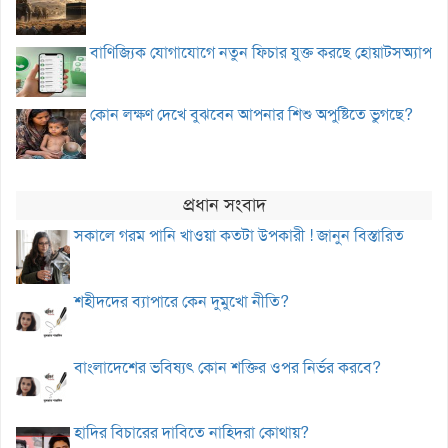
বাণিজ্যিক যোগাযোগে নতুন ফিচার যুক্ত করছে হোয়াটসঅ্যাপ
কোন লক্ষণ দেখে বুঝবেন আপনার শিশু অপুষ্টিতে ভুগছে?
প্রধান সংবাদ
সকালে গরম পানি খাওয়া কতটা উপকারী ! জানুন বিস্তারিত
শহীদদের ব্যাপারে কেন দুমুখো নীতি?
বাংলাদেশের ভবিষ্যৎ কোন শক্তির ওপর নির্ভর করবে?
হাদির বিচারের দাবিতে নাহিদরা কোথায়?