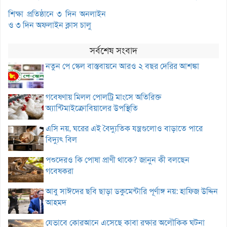
শিক্ষা প্রতিষ্ঠানে ৩ দিন অনলাইন
ও ৩ দিন অফলাইন ক্লাস চালু
সর্বশেষ সংবাদ
নতুন পে স্কেল বাস্তবায়নে আরও ২ বছর দেরির আশঙ্কা
গবেষণায় মিলল পোলট্রি মাংসে অতিরিক্ত
অ্যান্টিমাইক্রোবিয়ালের উপস্থিতি
এসি নয়, ঘরের এই বৈদ্যুতিক যন্ত্রগুলোও বাড়াতে পারে
বিদ্যুৎ বিল
পশুদেরও কি পোষা প্রাণী থাকে? জানুন কী বলছেন
গবেষকরা
আবু সাঈদের ছবি ছাড়া ডকুমেন্টারি পূর্ণাঙ্গ নয়: হাফিজ উদ্দিন
আহমদ
যেভাবে কোরআনে এসেছে কাবা রক্ষার অলৌকিক ঘটনা