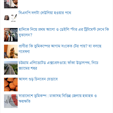
বিএনপি দলটা দেউলিয়া হওয়ার পথে
হাদিকে নিয়ে প্রথম আলো ও ডেইলি স্টার এর ট্রিটমেন্ট দেখে কি
বুঝলেন?
প্রাণীরা কি ভূমিকম্পের আগাম সংকেত টের পায়? যা বলছে
গবেষণা
চট্টগ্রাম এলিভেটেড এক্সপ্রেসওয়ে: ফাঁকা উড়ালপথ, নিচে
জ্যামের শহর
আসল গুড় চিনবেন যেভাবে
সারাদেশে ভূমিকম্প : ঢাকাসহ বিভিন্ন জেলায় হতাহত ও
ক্ষয়ক্ষতি