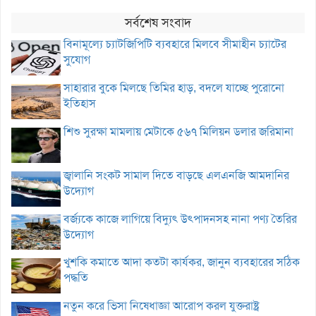
সর্বশেষ সংবাদ
বিনামূল্যে চ্যাটজিপিটি ব্যবহারে মিলবে সীমাহীন চ্যাটের
সুযোগ
সাহারার বুকে মিলছে তিমির হাড়, বদলে যাচ্ছে পুরোনো
ইতিহাস
শিশু সুরক্ষা মামলায় মেটাকে ৫৬৭ মিলিয়ন ডলার জরিমানা
জ্বালানি সংকট সামাল দিতে বাড়ছে এলএনজি আমদানির
উদ্যোগ
বর্জ্যকে কাজে লাগিয়ে বিদ্যুৎ উৎপাদনসহ নানা পণ্য তৈরির
উদ্যোগ
খুশকি কমাতে আদা কতটা কার্যকর, জানুন ব্যবহারের সঠিক
পদ্ধতি
নতুন করে ভিসা নিষেধাজ্ঞা আরোপ করল যুক্তরাষ্ট্র