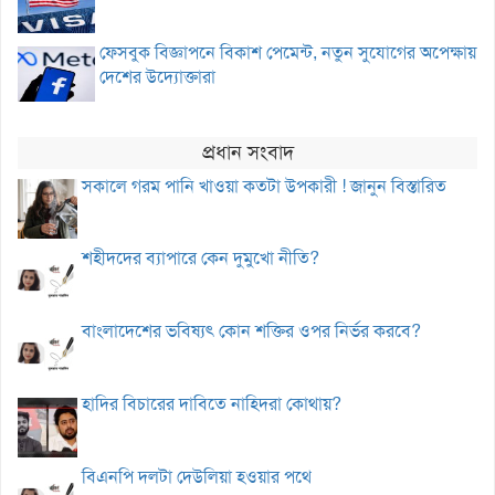
ফেসবুক বিজ্ঞাপনে বিকাশ পেমেন্ট, নতুন সুযোগের অপেক্ষায়
দেশের উদ্যোক্তারা
প্রধান সংবাদ
সকালে গরম পানি খাওয়া কতটা উপকারী ! জানুন বিস্তারিত
শহীদদের ব্যাপারে কেন দুমুখো নীতি?
বাংলাদেশের ভবিষ্যৎ কোন শক্তির ওপর নির্ভর করবে?
হাদির বিচারের দাবিতে নাহিদরা কোথায়?
বিএনপি দলটা দেউলিয়া হওয়ার পথে