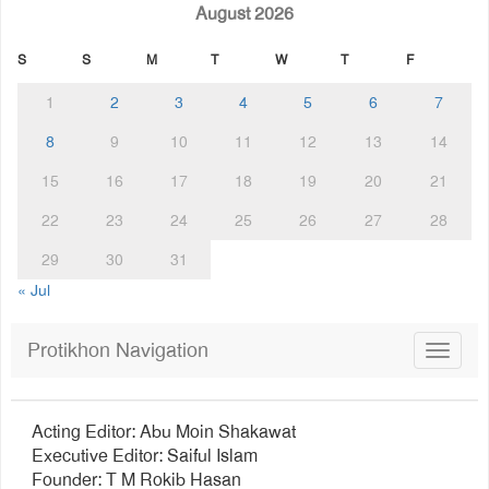
August 2026
S
S
M
T
W
T
F
1
2
3
4
5
6
7
8
9
10
11
12
13
14
15
16
17
18
19
20
21
22
23
24
25
26
27
28
29
30
31
« Jul
Protikhon Navigation
Toggle
navigat
Acting Editor: Abu Moin Shakawat
Executive Editor: Saiful Islam
Founder: T M Rokib Hasan