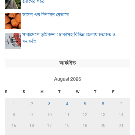
জ্যামের শহর
আসল গুড় চিনবেন যেভাবে
সারাদেশে ভূমিকম্প : ঢাকাসহ বিভিন্ন জেলায় হতাহত ও
ক্ষয়ক্ষতি
আর্কাইভ
August 2026
S
S
M
T
W
T
F
1
2
3
4
5
6
7
8
9
10
11
12
13
14
15
16
17
18
19
20
21