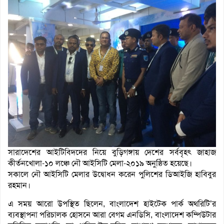
সারাদেশের আইটিবিদদের নিয়ে বুড়িগঙ্গায় দেশের সর্ববৃহৎ জাহাজ
কীর্তনখোলা-১০ লঞ্চে নৌ আইসিটি মেলা-২০১৯ অনুষ্ঠিত হয়েছে।
সকালে নৌ আইসিটি মেলার উদ্বোধন করেন পুলিশের ডিআইজি হাবিবুর
রহমান।
এ সময় আরো উপস্থিত ছিলেন, বাংলাদেশ হাইটেক পার্ক অথরিটি’র
ব্যবস্থাপনা পরিচালক হোসনে আরা বেগম এনডিসি, বাংলাদেশ কম্পিউটার