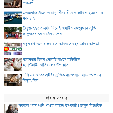
পরদেশী
এলএনজি টার্মিনাল চালু, ধীরে ধীরে স্বাভাবিক হচ্ছে গ্যাস
সরবরাহ
উন্মুক্ত হওয়ার প্রথম দিনেই জুলাই গণঅভ্যুত্থান স্মৃতি
জাদুঘরের ৯০০ টিকিট শেষ
নতুন পে স্কেল বাস্তবায়নে আরও ২ বছর দেরির আশঙ্কা
গবেষণায় মিলল পোলট্রি মাংসে অতিরিক্ত
অ্যান্টিমাইক্রোবিয়ালের উপস্থিতি
এসি নয়, ঘরের এই বৈদ্যুতিক যন্ত্রগুলোও বাড়াতে পারে
বিদ্যুৎ বিল
প্রধান সংবাদ
সকালে গরম পানি খাওয়া কতটা উপকারী ! জানুন বিস্তারিত