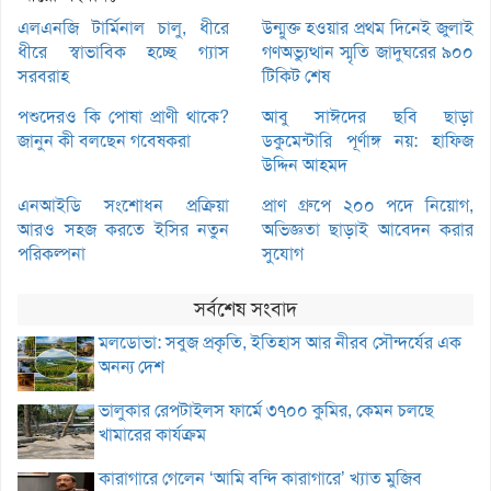
এলএনজি টার্মিনাল চালু, ধীরে
উন্মুক্ত হওয়ার প্রথম দিনেই জুলাই
ধীরে স্বাভাবিক হচ্ছে গ্যাস
গণঅভ্যুত্থান স্মৃতি জাদুঘরের ৯০০
সরবরাহ
টিকিট শেষ
পশুদেরও কি পোষা প্রাণী থাকে?
আবু সাঈদের ছবি ছাড়া
জানুন কী বলছেন গবেষকরা
ডকুমেন্টারি পূর্ণাঙ্গ নয়: হাফিজ
উদ্দিন আহমদ
এনআইডি সংশোধন প্রক্রিয়া
প্রাণ গ্রুপে ২০০ পদে নিয়োগ,
আরও সহজ করতে ইসির নতুন
অভিজ্ঞতা ছাড়াই আবেদন করার
পরিকল্পনা
সুযোগ
সর্বশেষ সংবাদ
মলডোভা: সবুজ প্রকৃতি, ইতিহাস আর নীরব সৌন্দর্যের এক
অনন্য দেশ
ভালুকার রেপটাইলস ফার্মে ৩৭০০ কুমির, কেমন চলছে
খামারের কার্যক্রম
কারাগারে গেলেন ‘আমি বন্দি কারাগারে’ খ্যাত মুজিব