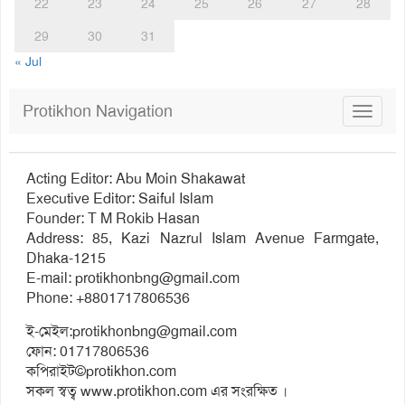
22
23
24
25
26
27
28
29
30
31
« Jul
Protikhon Navigation
Toggle
navigat
Acting Editor: Abu Moin Shakawat
Executive Editor: Saiful Islam
Founder: T M Rokib Hasan
Address: 85, Kazi Nazrul Islam Avenue Farmgate,
Dhaka-1215
E-mail:
protikhonbng@gmail.com
Phone: +8801717806536
ই-মেইল:
protikhonbng@gmail.com
ফোন: 01717806536
কপিরাইট©protikhon.com
সকল স্বত্ব www.protikhon.com এর সংরক্ষিত ।