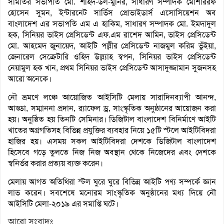
সমিতির সভাপতি মো. শহিদ-উল-মুনির, সাধারণ সম্পাদক মোশাররফ
হোসেন সুমন, ইন্টারনেট সার্ভিস প্রোভাইডার্স এসোসিয়েশন অব
বাংলাদেশ এর সভাপতি এম এ হাকিম, সাধারণ সম্পাদক মো. ইমদাদুল
হক, সিনিয়র ভাইস প্রেসিডেন্ট এফ.এম রাশেদ আমিন, ভাইস প্রেসিডেন্ট
মো. আহমেদ জুনায়েদ, আইটি পল্লীর প্রেসিডেন্ট নাজমুল করিম ভুঁইয়া,
জেনারেল সেক্রেটারি ওহিদ উল্ল্যাহ স্বপন, সিনিয়র ভাইস প্রেসিডেন্ট
নেয়ামুল হক খান, প্রথম সিনিয়র ভাইস প্রেসিডেন্ট আসাদুজ্জামান সুজনসহ
আরো অনেকে।
নৌ ভ্রমণে লঞ্চে আয়োজিত আইসিটি মেলায় সারাদিনব্যাপী আনন্দ,
আড্ডা, সম্মাননা প্রদান, র‌্যাফেল ড্র, সাংস্কৃতিক অনুষ্ঠানের আয়োজন করা
হয়। অনুষ্ঠিত হয় তিনটি সেমিনার। ডিজিটাল বাংলাদেশ বিনির্মাণে আইটি
খাতের অগ্রগতিসহ বিভিন্ন প্রযুক্তির ব্যবহার নিয়ে ১৫টি স্টলে আইটিবিদরা
হাজির হয়। এসময় সকল আইটিবিদরা দেশকে ডিজিটাল বাংলাদেশ
হিসেবে গড়ে তুলতে নিজ নিজ অবস্থান থেকে নিজেদের এবং দেশকে
স্বনির্ভর করার প্রত্যয় ব্যক্ত করেন।
মেলায় আগত অতিথিরা স্টল ঘুরে ঘুরে বিভিন্ন আইটি পণ্য সম্পর্কে জ্ঞান
লাভ করেন। সবশেষে মনোরম সাংস্কৃতিক অনুষ্ঠানের মধ্য দিয়ে নৌ
আইসিটি মেলা-২০১৯ এর সমাপ্তি ঘটে।
আরো সংবাদঃ