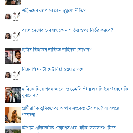
শহীদদের ব্যাপারে কেন দুমুখো নীতি?
বাংলাদেশের ভবিষ্যৎ কোন শক্তির ওপর নির্ভর করবে?
হাদির বিচারের দাবিতে নাহিদরা কোথায়?
বিএনপি দলটা দেউলিয়া হওয়ার পথে
হাদিকে নিয়ে প্রথম আলো ও ডেইলি স্টার এর ট্রিটমেন্ট দেখে কি
বুঝলেন?
প্রাণীরা কি ভূমিকম্পের আগাম সংকেত টের পায়? যা বলছে
গবেষণা
চট্টগ্রাম এলিভেটেড এক্সপ্রেসওয়ে: ফাঁকা উড়ালপথ, নিচে