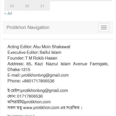
29
30
31
« Jul
Protikhon Navigation
Toggle
navigat
Acting Editor: Abu Moin Shakawat
Executive Editor: Saiful Islam
Founder: T M Rokib Hasan
Address: 85, Kazi Nazrul Islam Avenue Farmgate,
Dhaka-1215
E-mail:
protikhonbng@gmail.com
Phone: +8801717806536
ই-মেইল:
protikhonbng@gmail.com
ফোন: 01717806536
কপিরাইট©protikhon.com
সকল স্বত্ব www.protikhon.com এর সংরক্ষিত ।