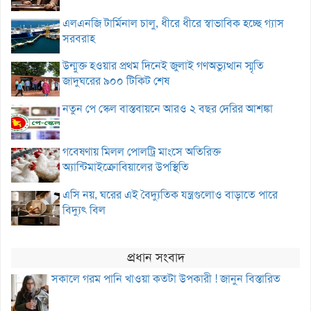
এলএনজি টার্মিনাল চালু, ধীরে ধীরে স্বাভাবিক হচ্ছে গ্যাস
সরবরাহ
উন্মুক্ত হওয়ার প্রথম দিনেই জুলাই গণঅভ্যুত্থান স্মৃতি
জাদুঘরের ৯০০ টিকিট শেষ
নতুন পে স্কেল বাস্তবায়নে আরও ২ বছর দেরির আশঙ্কা
গবেষণায় মিলল পোলট্রি মাংসে অতিরিক্ত
অ্যান্টিমাইক্রোবিয়ালের উপস্থিতি
এসি নয়, ঘরের এই বৈদ্যুতিক যন্ত্রগুলোও বাড়াতে পারে
বিদ্যুৎ বিল
প্রধান সংবাদ
সকালে গরম পানি খাওয়া কতটা উপকারী ! জানুন বিস্তারিত