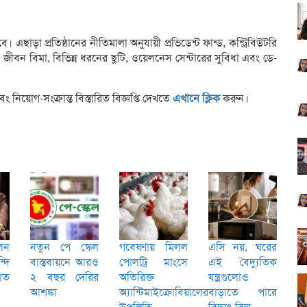
ে। এছাড়া প্রতিষ্ঠানের নীতিমালা অনুযায়ী প্রভিডেন্ট ফান্ড, কন্ট্রিবিউটরি
্থ্য ও জীবন বিমা, বিভিন্ন ধরনের ছুটি, ওয়েলনেস সেন্টারের সুবিধা এবং ডে-
নিয়োগ-সংক্রান্ত বিস্তারিত বিজ্ঞপ্তি দেখতে
এখানে ক্লিক
করুন
।
লেন
নতুন পে স্কেল
গবেষণায় মিলল
এসি নয়, ঘরের
দি
বাস্তবায়নে আরও
পোলট্রি মাংসে
এই বৈদ্যুতিক
যাত
২ বছর দেরির
অতিরিক্ত
যন্ত্রগুলোও
আশঙ্কা
অ্যান্টিমাইক্রোবিয়ালের
বাড়াতে পারে