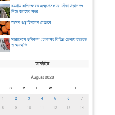
চট্টগ্রাম এলিভেটেড এক্সপ্রেসওয়ে: ফাঁকা উড়ালপথ,
নিচে জ্যামের শহর
আসল গুড় চিনবেন যেভাবে
সারাদেশে ভূমিকম্প : ঢাকাসহ বিভিন্ন জেলায় হতাহত
ও ক্ষয়ক্ষতি
আর্কাইভ
August 2026
S
M
T
W
T
F
1
2
3
4
5
6
7
8
9
10
11
12
13
14