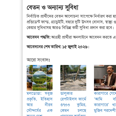
বেতন ও অন্যান্য সুবিধা
নির্বাচিত প্রার্থীদের বেতন আলোচনা সাপেক্ষে নির্ধারণ করা হব
প্রভিডেন্ট ফান্ড, গ্র্যাচুইটি, বছরে দুটি উৎসব বোনাস, স্বাস
কেয়ার সুবিধাসহ আরও বিভিন্ন কর্মী সুবিধা প্রদান করা হবে।
আবেদন পদ্ধতি:
আগ্রহী প্রার্থীরা অনলাইনে আবেদন করতে এবং 
আবেদনের শেষ তারিখ:
১৫ জুলাই ২০২৬
।
আরো সংবাদঃ
মলডোভা: সবুজ
ভালুকার
কারাগারে গে
প্রকৃতি, ইতিহাস
রেপটাইলস ফার্মে
‘আমি বন্
আর নীরব
৩৭০০ কুমির,
কারাগারে’ খ্
সৌন্দর্যের এক
কেমন চলছে
মুজিব পরদেশী