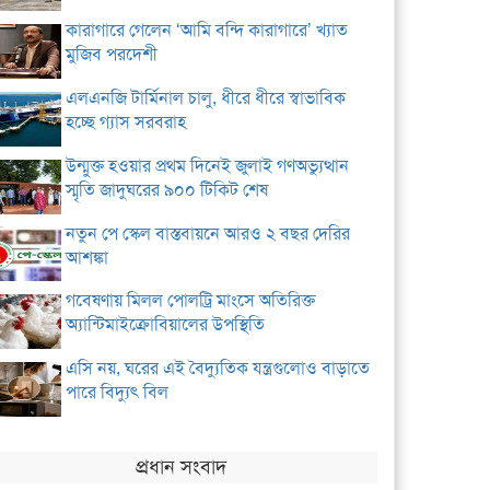
কারাগারে গেলেন ‘আমি বন্দি কারাগারে’ খ্যাত
মুজিব পরদেশী
এলএনজি টার্মিনাল চালু, ধীরে ধীরে স্বাভাবিক
হচ্ছে গ্যাস সরবরাহ
উন্মুক্ত হওয়ার প্রথম দিনেই জুলাই গণঅভ্যুত্থান
স্মৃতি জাদুঘরের ৯০০ টিকিট শেষ
নতুন পে স্কেল বাস্তবায়নে আরও ২ বছর দেরির
আশঙ্কা
গবেষণায় মিলল পোলট্রি মাংসে অতিরিক্ত
অ্যান্টিমাইক্রোবিয়ালের উপস্থিতি
এসি নয়, ঘরের এই বৈদ্যুতিক যন্ত্রগুলোও বাড়াতে
পারে বিদ্যুৎ বিল
প্রধান সংবাদ