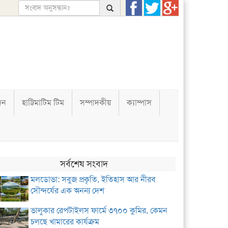
দন
হাট্টিমাটিম টিম
সম্পাদকীয়
ক্যাম্পাস
সর্বশেষ সংবাদ
মলডোভা: সবুজ প্রকৃতি, ইতিহাস আর নীরব
সৌন্দর্যের এক অনন্য দেশ
ভালুকার রেপটাইলস ফার্মে ৩৭০০ কুমির, কেমন
চলছে খামারের কার্যক্রম