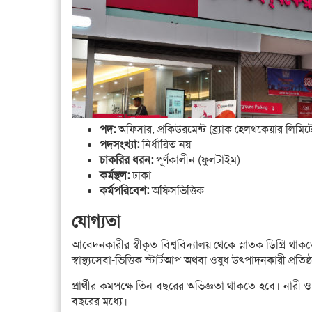
পদ:
অফিসার, প্রকিউরমেন্ট (ব্র্যাক হেলথকেয়ার লিমিট
পদসংখ্যা:
নির্ধারিত নয়
চাকরির ধরন:
পূর্ণকালীন (ফুলটাইম)
কর্মস্থল:
ঢাকা
কর্মপরিবেশ:
অফিসভিত্তিক
যোগ্যতা
আবেদনকারীর স্বীকৃত বিশ্ববিদ্যালয় থেকে স্নাতক ডিগ্রি থ
স্বাস্থ্যসেবা-ভিত্তিক স্টার্টআপ অথবা ওষুধ উৎপাদনকারী প্রতি
প্রার্থীর কমপক্ষে তিন বছরের অভিজ্ঞতা থাকতে হবে। ন
বছরের মধ্যে।