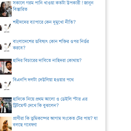
সকালে গরম পানি খাওয়া কতটা উপকারী ! জানুন
বিস্তারিত
শহীদদের ব্যাপারে কেন দুমুখো নীতি?
বাংলাদেশের ভবিষ্যৎ কোন শক্তির ওপর নির্ভর
করবে?
হাদির বিচারের দাবিতে নাহিদরা কোথায়?
বিএনপি দলটা দেউলিয়া হওয়ার পথে
হাদিকে নিয়ে প্রথম আলো ও ডেইলি স্টার এর
ট্রিটমেন্ট দেখে কি বুঝলেন?
প্রাণীরা কি ভূমিকম্পের আগাম সংকেত টের পায়? যা
বলছে গবেষণা