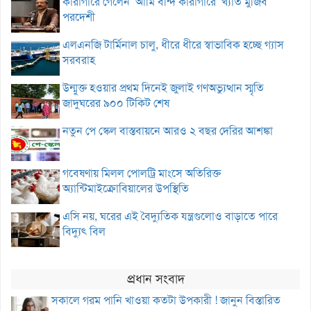
কারাগারে গেলেন ‘আমি বন্দি কারাগারে’ খ্যাত মুজিব
পরদেশী
এলএনজি টার্মিনাল চালু, ধীরে ধীরে স্বাভাবিক হচ্ছে গ্যাস
সরবরাহ
উন্মুক্ত হওয়ার প্রথম দিনেই জুলাই গণঅভ্যুত্থান স্মৃতি
জাদুঘরের ৯০০ টিকিট শেষ
নতুন পে স্কেল বাস্তবায়নে আরও ২ বছর দেরির আশঙ্কা
গবেষণায় মিলল পোলট্রি মাংসে অতিরিক্ত
অ্যান্টিমাইক্রোবিয়ালের উপস্থিতি
এসি নয়, ঘরের এই বৈদ্যুতিক যন্ত্রগুলোও বাড়াতে পারে
বিদ্যুৎ বিল
প্রধান সংবাদ
সকালে গরম পানি খাওয়া কতটা উপকারী ! জানুন বিস্তারিত