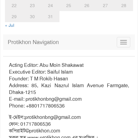
22
23
24
25
26
27
28
29
30
31
« Jul
Protikhon Navigation
Toggle
navigat
Acting Editor: Abu Moin Shakawat
Executive Editor: Saiful Islam
Founder: T M Rokib Hasan
Address: 85, Kazi Nazrul Islam Avenue Farmgate,
Dhaka-1215
E-mail:
protikhonbng@gmail.com
Phone: +8801717806536
ই-মেইল:
protikhonbng@gmail.com
ফোন: 01717806536
কপিরাইট©protikhon.com
সকল স্বত্ব www.protikhon.com এর সংরক্ষিত ।