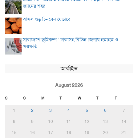
জ্যামের শহর
আসল গুড় চিনবেন যেভাবে
সারাদেশে ভূমিকম্প : ঢাকাসহ বিভিন্ন জেলায় হতাহত ও
ক্ষয়ক্ষতি
আর্কাইভ
August 2026
S
S
M
T
W
T
F
1
2
3
4
5
6
7
8
9
10
11
12
13
14
15
16
17
18
19
20
21