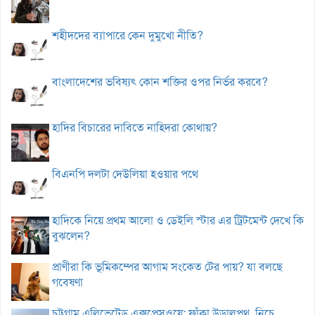
শহীদদের ব্যাপারে কেন দুমুখো নীতি?
বাংলাদেশের ভবিষ্যৎ কোন শক্তির ওপর নির্ভর করবে?
হাদির বিচারের দাবিতে নাহিদরা কোথায়?
বিএনপি দলটা দেউলিয়া হওয়ার পথে
হাদিকে নিয়ে প্রথম আলো ও ডেইলি স্টার এর ট্রিটমেন্ট দেখে কি
বুঝলেন?
প্রাণীরা কি ভূমিকম্পের আগাম সংকেত টের পায়? যা বলছে
গবেষণা
চট্টগ্রাম এলিভেটেড এক্সপ্রেসওয়ে: ফাঁকা উড়ালপথ, নিচে