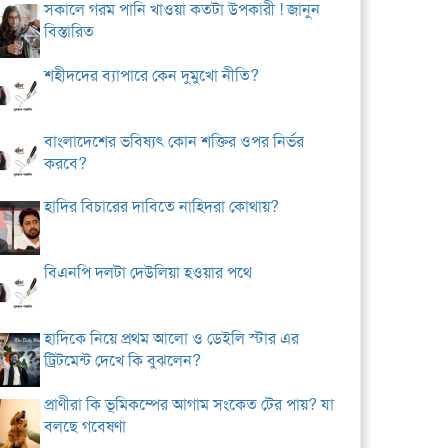
সকালে গরম পানি খাওয়া কতটা উপকারী ! জানুন
বিস্তারিত
শহীদদের ব্যাপারে কেন দুমুখো নীতি?
বাংলাদেশের ভবিষ্যৎ কোন শক্তির ওপর নির্ভর
করবে?
হাদির বিচারের দাবিতে নাহিদরা কোথায়?
বিএনপি দলটা দেউলিয়া হওয়ার পথে
হাদিকে নিয়ে প্রথম আলো ও ডেইলি স্টার এর
ট্রিটমেন্ট দেখে কি বুঝলেন?
প্রাণীরা কি ভূমিকম্পের আগাম সংকেত টের পায়? যা
বলছে গবেষণা