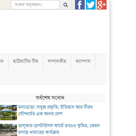
দন
হাট্টিমাটিম টিম
সম্পাদকীয়
ক্যাম্পাস
সর্বশেষ সংবাদ
মলডোভা: সবুজ প্রকৃতি, ইতিহাস আর নীরব
সৌন্দর্যের এক অনন্য দেশ
ভালুকার রেপটাইলস ফার্মে ৩৭০০ কুমির, কেমন
চলছে খামারের কার্যক্রম