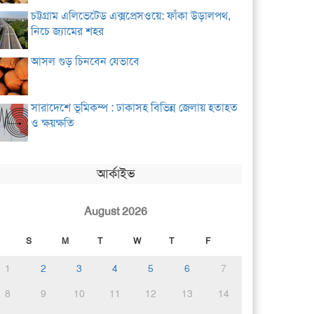
চট্টগ্রাম এলিভেটেড এক্সপ্রেসওয়ে: ফাঁকা উড়ালপথ,
নিচে জ্যামের শহর
আসল গুড় চিনবেন যেভাবে
সারাদেশে ভূমিকম্প : ঢাকাসহ বিভিন্ন জেলায় হতাহত
ও ক্ষয়ক্ষতি
আর্কাইভ
August 2026
S
M
T
W
T
F
1
2
3
4
5
6
7
8
9
10
11
12
13
14