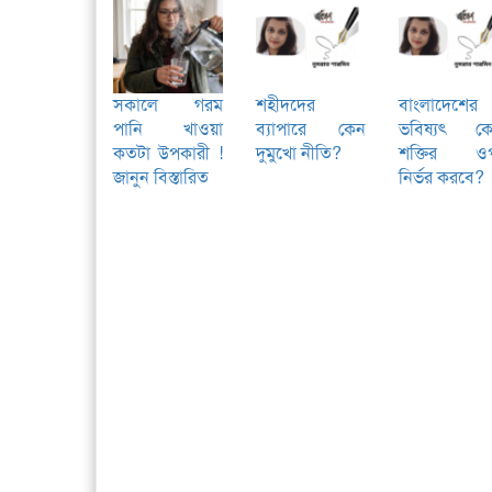
সকালে গরম
শহীদদের
বাংলাদেশের
পানি খাওয়া
ব্যাপারে কেন
ভবিষ্যৎ ক
কতটা উপকারী !
দুমুখো নীতি?
শক্তির ও
জানুন বিস্তারিত
নির্ভর করবে?