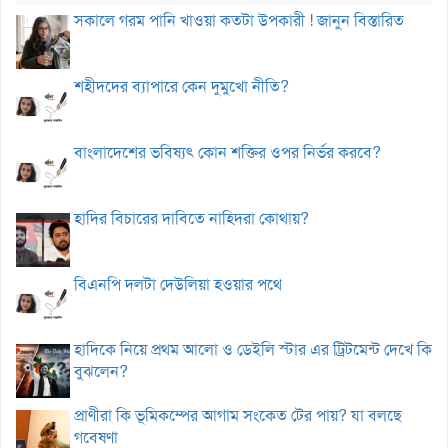
সকালে গরম পানি খাওয়া কতটা উপকারী ! জানুন বিস্তারিত
শহীদদের ব্যাপারে কেন দুমুখো নীতি?
বাংলাদেশের ভবিষ্যৎ কোন শক্তির ওপর নির্ভর করবে?
হাদির বিচারের দাবিতে নাহিদরা কোথায়?
বিএনপি দলটা দেউলিয়া হওয়ার পথে
হাদিকে নিয়ে প্রথম আলো ও ডেইলি স্টার এর ট্রিটমেন্ট দেখে কি
বুঝলেন?
প্রাণীরা কি ভূমিকম্পের আগাম সংকেত টের পায়? যা বলছে
গবেষণা