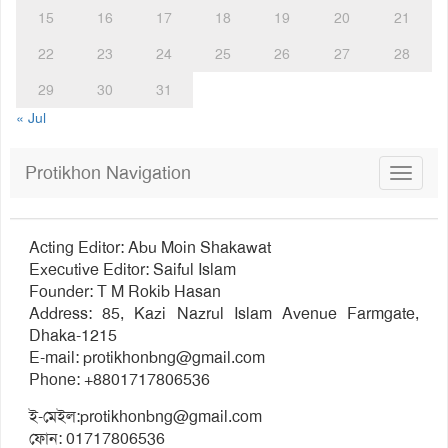
15
16
17
18
19
20
21
22
23
24
25
26
27
28
29
30
31
« Jul
Protikhon Navigation
Toggle
navigat
Acting Editor: Abu Moin Shakawat
Executive Editor: Saiful Islam
Founder: T M Rokib Hasan
Address: 85, Kazi Nazrul Islam Avenue Farmgate,
Dhaka-1215
E-mail:
protikhonbng@gmail.com
Phone: +8801717806536
ই-মেইল:
protikhonbng@gmail.com
ফোন: 01717806536