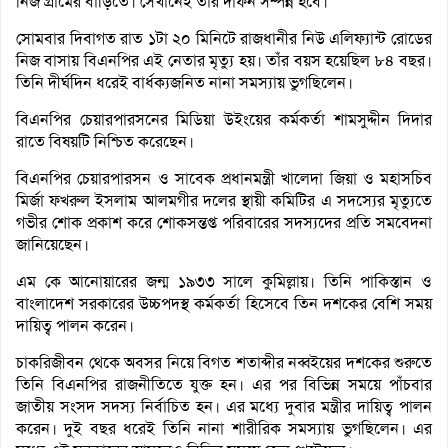
নিজ গ্রামের বাড়িতে। সেখানেই তাঁর দাফন সম্পন্ন হবে।
সোমবার দিবাগত রাত ১টা ২০ মিনিটে রাজধানীর নিউ এলিফ্যান্ট রোডের
নিজ বাসায় বিএনপির এই নেতার মৃত্যু হয়। তাঁর বয়স হয়েছিল ৮৪ বছর।
তিনি দীর্ঘদিন ধরেই বার্ধক্যজনিত নানা সমস্যায় ভুগছিলেন।
বিএনপির চেয়ারপারসনের মিডিয়া উইংয়ের কর্মকর্তা শামসুদ্দীন দিদার
রাতে বিষয়টি নিশ্চিত করেছেন।
বিএনপির চেয়ারপারসন ও সাবেক প্রধানমন্ত্রী খালেদা জিয়া ও মহাসচিব
মির্জা ফখরুল ইসলাম আলমগীর দলের স্থায়ী কমিটির এ সদস্যের মৃত্যুতে
গভীর শোক প্রকাশ করে শোকসন্তপ্ত পরিবারের সদস্যদের প্রতি সমবেদনা
জানিয়েছেন।
এম কে আনোয়ারের জন্ম ১৯৩৩ সালে কুমিল্লায়। তিনি পাকিস্তান ও
বাংলাদেশ সরকারের উচ্চপদস্থ কর্মকর্তা হিসেবে তিন দশকের বেশি সময়
দায়িত্ব পালন করেন।
চাকরিজীবন থেকে অবসর নিয়ে বিগত শতাব্দীর নব্বইয়ের দশকের শুরুতে
তিনি বিএনপির রাজনীতিতে যুক্ত হন। এর পর বিভিন্ন সময়ে পাঁচবার
জাতীয় সংসদ সদস্য নির্বাচিত হন। এর মধ্যে দুবার মন্ত্রীর দায়িত্ব পালন
করেন। দুই বছর ধরেই তিনি নানা শারীরিক সমস্যায় ভুগছিলেন। এর