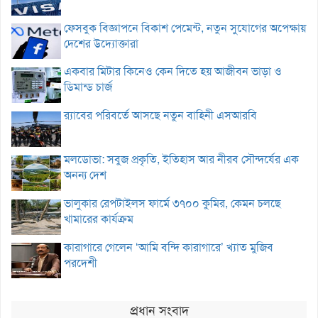
ফেসবুক বিজ্ঞাপনে বিকাশ পেমেন্ট, নতুন সুযোগের অপেক্ষায়
দেশের উদ্যোক্তারা
একবার মিটার কিনেও কেন দিতে হয় আজীবন ভাড়া ও
ডিমান্ড চার্জ
র‌্যাবের পরিবর্তে আসছে নতুন বাহিনী এসআরবি
মলডোভা: সবুজ প্রকৃতি, ইতিহাস আর নীরব সৌন্দর্যের এক
অনন্য দেশ
ভালুকার রেপটাইলস ফার্মে ৩৭০০ কুমির, কেমন চলছে
খামারের কার্যক্রম
কারাগারে গেলেন ‘আমি বন্দি কারাগারে’ খ্যাত মুজিব
পরদেশী
প্রধান সংবাদ