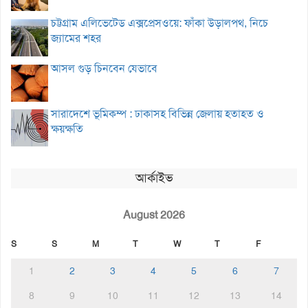
চট্টগ্রাম এলিভেটেড এক্সপ্রেসওয়ে: ফাঁকা উড়ালপথ, নিচে
জ্যামের শহর
আসল গুড় চিনবেন যেভাবে
সারাদেশে ভূমিকম্প : ঢাকাসহ বিভিন্ন জেলায় হতাহত ও
ক্ষয়ক্ষতি
আর্কাইভ
August 2026
S
S
M
T
W
T
F
1
2
3
4
5
6
7
8
9
10
11
12
13
14