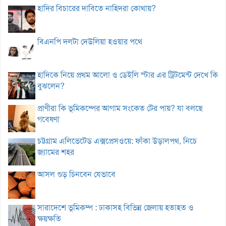
হাদির বিচারের দাবিতে নাহিদরা কোথায়?
বিএনপি দলটা দেউলিয়া হওয়ার পথে
হাদিকে নিয়ে প্রথম আলো ও ডেইলি স্টার এর ট্রিটমেন্ট দেখে কি
বুঝলেন?
প্রাণীরা কি ভূমিকম্পের আগাম সংকেত টের পায়? যা বলছে
গবেষণা
চট্টগ্রাম এলিভেটেড এক্সপ্রেসওয়ে: ফাঁকা উড়ালপথ, নিচে
জ্যামের শহর
আসল গুড় চিনবেন যেভাবে
সারাদেশে ভূমিকম্প : ঢাকাসহ বিভিন্ন জেলায় হতাহত ও
ক্ষয়ক্ষতি