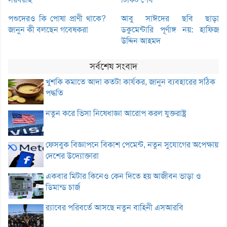
পশুদেরও কি পোষা প্রাণী থাকে?
আবু সাঈদের ছবি ছাড়া
জানুন কী বলছেন গবেষকরা
ডকুমেন্টারি পূর্ণাঙ্গ নয়: হাফিজ
উদ্দিন আহমদ
সর্বশেষ সংবাদ
খুশকি কমাতে আদা কতটা কার্যকর, জানুন ব্যবহারের সঠিক
পদ্ধতি
নতুন করে ভিসা নিষেধাজ্ঞা আরোপ করল যুক্তরাষ্ট্র
ফেসবুক বিজ্ঞাপনে বিকাশ পেমেন্ট, নতুন সুযোগের অপেক্ষায়
দেশের উদ্যোক্তারা
একবার মিটার কিনেও কেন দিতে হয় আজীবন ভাড়া ও
ডিমান্ড চার্জ
র‌্যাবের পরিবর্তে আসছে নতুন বাহিনী এসআরবি