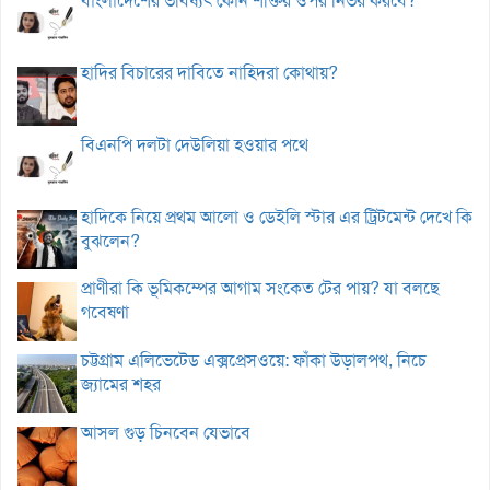
বাংলাদেশের ভবিষ্যৎ কোন শক্তির ওপর নির্ভর করবে?
হাদির বিচারের দাবিতে নাহিদরা কোথায়?
বিএনপি দলটা দেউলিয়া হওয়ার পথে
হাদিকে নিয়ে প্রথম আলো ও ডেইলি স্টার এর ট্রিটমেন্ট দেখে কি
বুঝলেন?
প্রাণীরা কি ভূমিকম্পের আগাম সংকেত টের পায়? যা বলছে
গবেষণা
চট্টগ্রাম এলিভেটেড এক্সপ্রেসওয়ে: ফাঁকা উড়ালপথ, নিচে
জ্যামের শহর
আসল গুড় চিনবেন যেভাবে