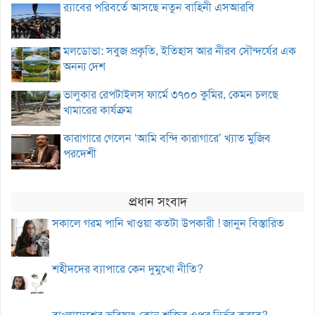
র‌্যাবের পরিবর্তে আসছে নতুন বাহিনী এসআরবি
মলডোভা: সবুজ প্রকৃতি, ইতিহাস আর নীরব সৌন্দর্যের এক
অনন্য দেশ
ভালুকার রেপটাইলস ফার্মে ৩৭০০ কুমির, কেমন চলছে
খামারের কার্যক্রম
কারাগারে গেলেন ‘আমি বন্দি কারাগারে’ খ্যাত মুজিব
পরদেশী
প্রধান সংবাদ
সকালে গরম পানি খাওয়া কতটা উপকারী ! জানুন বিস্তারিত
শহীদদের ব্যাপারে কেন দুমুখো নীতি?