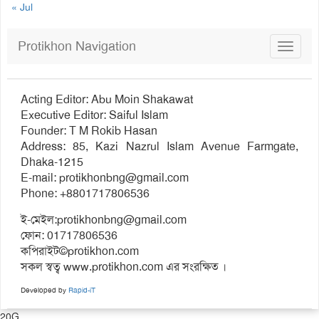
« Jul
Protikhon Navigation
Toggle
navigat
Acting Editor: Abu Moin Shakawat
Executive Editor: Saiful Islam
Founder: T M Rokib Hasan
Address: 85, Kazi Nazrul Islam Avenue Farmgate,
Dhaka-1215
E-mail:
protikhonbng@gmail.com
Phone: +8801717806536
ই-মেইল:
protikhonbng@gmail.com
ফোন: 01717806536
কপিরাইট©protikhon.com
সকল স্বত্ব www.protikhon.com এর সংরক্ষিত ।
Developed by
Rapid-iT
20G