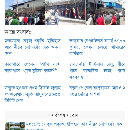
আরো সংবাদঃ
মলডোভা: সবুজ প্রকৃতি, ইতিহাস
ভালুকার রেপটাইলস ফার্মে ৩৭০০
আর নীরব সৌন্দর্যের এক অনন্য
কুমির, কেমন চলছে খামারের
দেশ
কার্যক্রম
কারাগারে গেলেন ‘আমি বন্দি
এলএনজি টার্মিনাল চালু, ধীরে
কারাগারে’ খ্যাত মুজিব পরদেশী
ধীরে স্বাভাবিক হচ্ছে গ্যাস
সরবরাহ
উন্মুক্ত হওয়ার প্রথম দিনেই জুলাই
নতুন পে স্কেল বাস্তবায়নে আরও ২
গণঅভ্যুত্থান স্মৃতি জাদুঘরের ৯০০
বছর দেরির আশঙ্কা
টিকিট শেষ
সর্বশেষ সংবাদ
মলডোভা: সবুজ প্রকৃতি, ইতিহাস আর নীরব সৌন্দর্যের এক