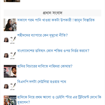
প্রধান সংবাদ
সকালে গরম পানি খাওয়া কতটা উপকারী ! জানুন বিস্তারিত
শহীদদের ব্যাপারে কেন দুমুখো নীতি?
বাংলাদেশের ভবিষ্যৎ কোন শক্তির ওপর নির্ভর করবে?
হাদির বিচারের দাবিতে নাহিদরা কোথায়?
বিএনপি দলটা দেউলিয়া হওয়ার পথে
হাদিকে নিয়ে প্রথম আলো ও ডেইলি স্টার এর ট্রিটমেন্ট দেখে কি
বুঝলেন?