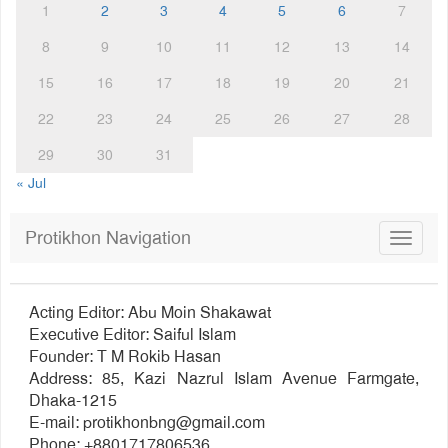
1
2
3
4
5
6
7
8
9
10
11
12
13
14
15
16
17
18
19
20
21
22
23
24
25
26
27
28
29
30
31
« Jul
Protikhon Navigation
Toggle
navigat
Acting Editor: Abu Moin Shakawat
Executive Editor: Saiful Islam
Founder: T M Rokib Hasan
Address: 85, Kazi Nazrul Islam Avenue Farmgate,
Dhaka-1215
E-mail:
protikhonbng@gmail.com
Phone: +8801717806536