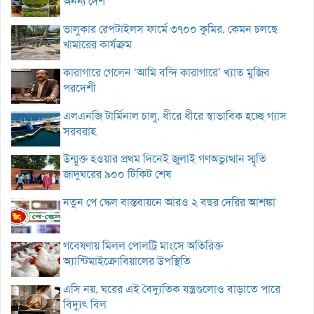
অনন্য দেশ
ভালুকার রেপটাইলস ফার্মে ৩৭০০ কুমির, কেমন চলছে
খামারের কার্যক্রম
কারাগারে গেলেন ‘আমি বন্দি কারাগারে’ খ্যাত মুজিব
পরদেশী
এলএনজি টার্মিনাল চালু, ধীরে ধীরে স্বাভাবিক হচ্ছে গ্যাস
সরবরাহ
উন্মুক্ত হওয়ার প্রথম দিনেই জুলাই গণঅভ্যুত্থান স্মৃতি
জাদুঘরের ৯০০ টিকিট শেষ
নতুন পে স্কেল বাস্তবায়নে আরও ২ বছর দেরির আশঙ্কা
গবেষণায় মিলল পোলট্রি মাংসে অতিরিক্ত
অ্যান্টিমাইক্রোবিয়ালের উপস্থিতি
এসি নয়, ঘরের এই বৈদ্যুতিক যন্ত্রগুলোও বাড়াতে পারে
বিদ্যুৎ বিল