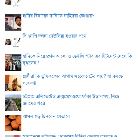
হাদির বিচারের দাবিতে নাহিদরা কোথায়?
বিএনপি দলটা দেউলিয়া হওয়ার পথে
হাদিকে নিয়ে প্রথম আলো ও ডেইলি স্টার এর ট্রিটমেন্ট দেখে কি
বুঝলেন?
প্রাণীরা কি ভূমিকম্পের আগাম সংকেত টের পায়? যা বলছে
গবেষণা
চট্টগ্রাম এলিভেটেড এক্সপ্রেসওয়ে: ফাঁকা উড়ালপথ, নিচে
জ্যামের শহর
আসল গুড় চিনবেন যেভাবে
সারাদেশে ভূমিকম্প : ঢাকাসহ বিভিন্ন জেলায় হতাহত ও