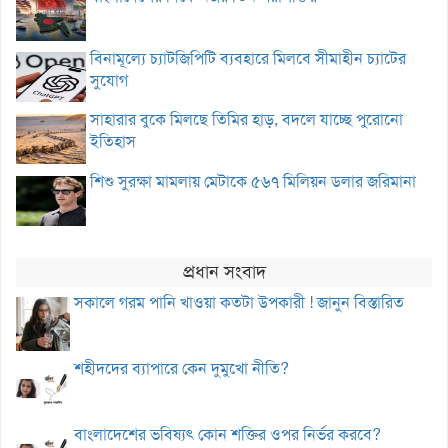
বিনামূল্যে চ্যাটজিপিটি ব্যবহারে মিলবে সীমাহীন চ্যাটের
সুযোগ
সাহারার বুকে মিলছে তিমির হাড়, বদলে যাচ্ছে পুরোনো
ইতিহাস
শিশু সুরক্ষা মামলায় মেটাকে ৫৬৭ মিলিয়ন ডলার জরিমানা
প্রধান সংবাদ
সকালে গরম পানি খাওয়া কতটা উপকারী ! জানুন বিস্তারিত
শহীদদের ব্যাপারে কেন দুমুখো নীতি?
বাংলাদেশের ভবিষ্যৎ কোন শক্তির ওপর নির্ভর করবে?