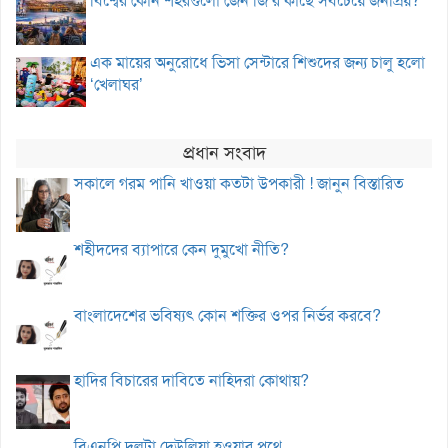
বিশ্বের কোন শহরগুলো জেন জি’র কাছে সবচেয়ে জনপ্রিয়?
এক মায়ের অনুরোধে ভিসা সেন্টারে শিশুদের জন্য চালু হলো
‘খেলাঘর’
প্রধান সংবাদ
সকালে গরম পানি খাওয়া কতটা উপকারী ! জানুন বিস্তারিত
শহীদদের ব্যাপারে কেন দুমুখো নীতি?
বাংলাদেশের ভবিষ্যৎ কোন শক্তির ওপর নির্ভর করবে?
হাদির বিচারের দাবিতে নাহিদরা কোথায়?
বিএনপি দলটা দেউলিয়া হওয়ার পথে