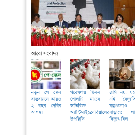
আরো সংবাদঃ
নতুন পে স্কেল
গবেষণায় মিলল
এসি নয়, ঘর
বাস্তবায়নে আরও
পোলট্রি মাংসে
এই বৈদ্যুত
২ বছর দেরির
অতিরিক্ত
যন্ত্রগুলোও
আশঙ্কা
অ্যান্টিমাইক্রোবিয়ালের
বাড়াতে পা
উপস্থিতি
বিদ্যুৎ বিল