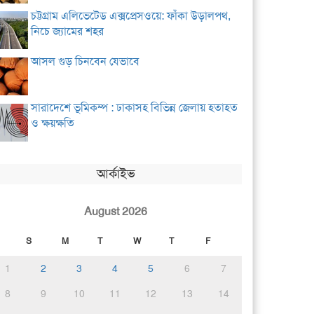
চট্টগ্রাম এলিভেটেড এক্সপ্রেসওয়ে: ফাঁকা উড়ালপথ,
নিচে জ্যামের শহর
আসল গুড় চিনবেন যেভাবে
সারাদেশে ভূমিকম্প : ঢাকাসহ বিভিন্ন জেলায় হতাহত
ও ক্ষয়ক্ষতি
আর্কাইভ
August 2026
S
M
T
W
T
F
1
2
3
4
5
6
7
8
9
10
11
12
13
14