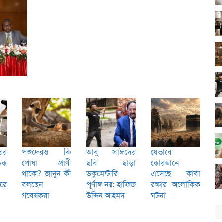
ের
পশুদেরও কি
আবু সাঈদের
যেভাবে
িক
পোষা প্রাণী
ছবি ছাড়া
কোরআনে
থাকে? জানুন কী
ডকুমেন্টারি
এসেছে কাবা
রে
বলছেন
পূর্ণাঙ্গ নয়: হাফিজ
রক্ষার অলৌকিক
গবেষকরা
উদ্দিন আহমদ
ঘটনা