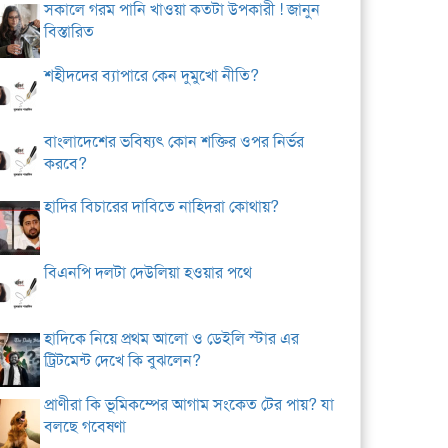
সকালে গরম পানি খাওয়া কতটা উপকারী ! জানুন
বিস্তারিত
শহীদদের ব্যাপারে কেন দুমুখো নীতি?
বাংলাদেশের ভবিষ্যৎ কোন শক্তির ওপর নির্ভর
করবে?
হাদির বিচারের দাবিতে নাহিদরা কোথায়?
বিএনপি দলটা দেউলিয়া হওয়ার পথে
হাদিকে নিয়ে প্রথম আলো ও ডেইলি স্টার এর
ট্রিটমেন্ট দেখে কি বুঝলেন?
প্রাণীরা কি ভূমিকম্পের আগাম সংকেত টের পায়? যা
বলছে গবেষণা