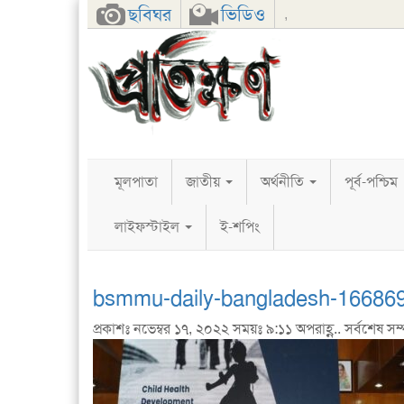
Facebook
Twitter
Google+
ছবিঘর
ভিডিও
,
মূলপাতা
জাতীয়
অর্থনীতি
পূর্ব-পশ্চিম
লাইফস্টাইল
ই-শপিং
bsmmu-daily-bangladesh-16686
প্রকাশঃ নভেম্বর ১৭, ২০২২ সময়ঃ ৯:১১ অপরাহ্ণ.. সর্বশেষ সম্