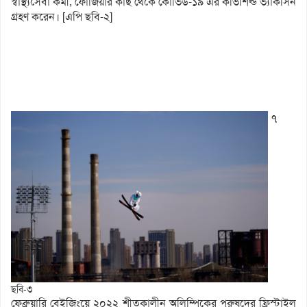
স্বাস্থ্যসেবা কর্মী, ফোজিয়ার কাছ থেকে কোভিড-১৯ এর কভিশিল্ড ভ্যাকসিন
গ্রহণ করেন। [এপি ছবি-২]
৭
ছবি-৩
ফেব্রুয়ারি বেইজিংয়ে ২০২২ শীতকালীন অলিম্পিকের পুরুষদের ফ্রিস্টাইল