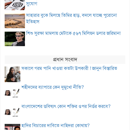
সুযোগ
সাহারার বুকে মিলছে তিমির হাড়, বদলে যাচ্ছে পুরোনো
ইতিহাস
শিশু সুরক্ষা মামলায় মেটাকে ৫৬৭ মিলিয়ন ডলার জরিমানা
প্রধান সংবাদ
সকালে গরম পানি খাওয়া কতটা উপকারী ! জানুন বিস্তারিত
শহীদদের ব্যাপারে কেন দুমুখো নীতি?
বাংলাদেশের ভবিষ্যৎ কোন শক্তির ওপর নির্ভর করবে?
হাদির বিচারের দাবিতে নাহিদরা কোথায়?