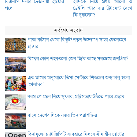
বিএনপি দলটা দেউলিয়া হওয়ার
হাদিকে নিয়ে প্রথম আলো ও
পথে
ডেইলি স্টার এর ট্রিটমেন্ট দেখে
কি বুঝলেন?
সর্বশেষ সংবাদ
পাকা কাঁঠাল থেকে বিস্কুট! নতুন উদ্যোগে সাড়া ফেলেছেন
ছাত্তার
বিশ্বের কোন শহরগুলো জেন জি’র কাছে সবচেয়ে জনপ্রিয়?
এক মায়ের অনুরোধে ভিসা সেন্টারে শিশুদের জন্য চালু হলো
‘খেলাঘর’
নবম পে স্কেল নিয়ে সুখবর, মন্ত্রিসভায় উঠতে পারে প্রস্তাব
বাংলাদেশের দিকে নজর তিন পরাশক্তির
বিনামূল্যে চ্যাটজিপিটি ব্যবহারে মিলবে সীমাহীন চ্যাটের