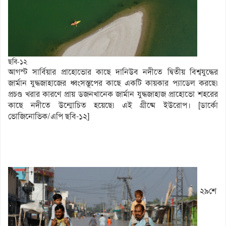
ছবি-১২
আগস্ট সার্বিয়ার প্রাহোভোর কাছে দানিউব নদীতে দ্বিতীয় বিশ্বযুদ্ধের
জার্মান যুদ্ধজাহাজের ধ্বংসস্তূপের কাছে একটি কায়কার প্যাডেল করছে৷
প্রচণ্ড খরার কারণে প্রায় ডজনখানেক জার্মান যুদ্ধজাহাজ প্রাহোভো শহরের
কাছে নদীতে উন্মোচিত হয়েছে৷ এই গ্রীষ্মে ইউরোপ। [ডার্কো
ভোজিনোভিক/এপি ছবি-১২]
২৯শে