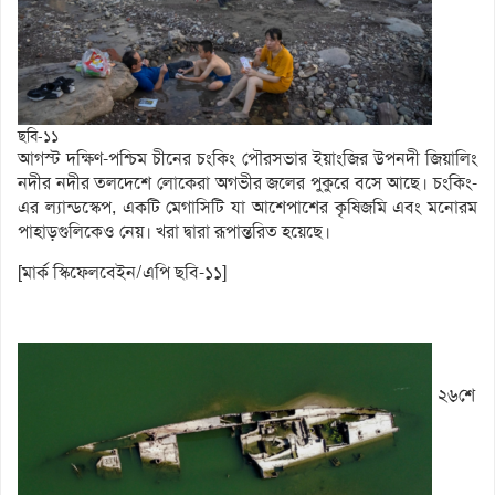
ছবি-১১
আগস্ট দক্ষিণ-পশ্চিম চীনের চংকিং পৌরসভার ইয়াংজির উপনদী জিয়ালিং
নদীর নদীর তলদেশে লোকেরা অগভীর জলের পুকুরে বসে আছে। চংকিং-
এর ল্যান্ডস্কেপ, একটি মেগাসিটি যা আশেপাশের কৃষিজমি এবং মনোরম
পাহাড়গুলিকেও নেয়। খরা দ্বারা রূপান্তরিত হয়েছে।
[মার্ক স্কিফেলবেইন/এপি ছবি-১১]
২৬শে