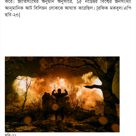
করে। জাতিসংঘের অনুমান অনুসারে, ১৫ নভেম্বর বিশ্বের জনসংখ্যা
আনুমানিক আট বিলিয়ন লোককে আঘাত করেছিল। [রফিক মকবুল/এপি
ছবি-২০]
ছবি-২১