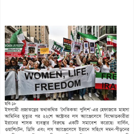
ছবি-১৮
ইসলামী প্রজাতন্ত্রের তথাকথিত ‘নৈতিকতা পুলিশ’-এর হেফাজতে মাহসা
আমিনির মৃত্যুর পর ২২শে অক্টোবর লস অ্যাঞ্জেলেসে বিক্ষোভকারীরা
ইরানের শাসক ব্যবস্থার বিরুদ্ধে একটি সমাবেশ করেছে৷ বার্লিন,
ওয়াশিংটন, ডিসি এবং লস অ্যাঞ্জেলেসে ইরানে সহিংস দমন-পীড়নের