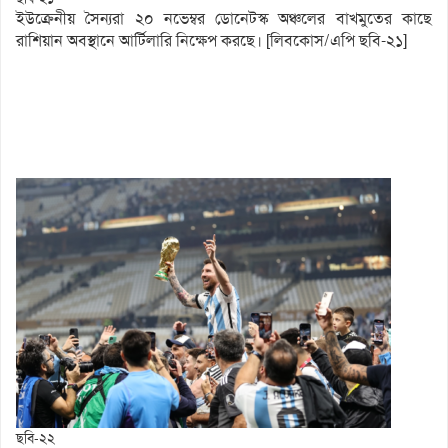
ইউক্রেনীয় সৈন্যরা ২০ নভেম্বর ডোনেটস্ক অঞ্চলের বাখমুতের কাছে
রাশিয়ান অবস্থানে আর্টিলারি নিক্ষেপ করছে। [লিবকোস/এপি ছবি-২১]
ছবি-২২