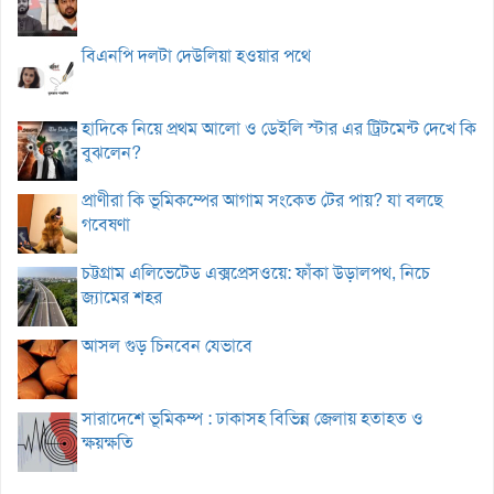
বিএনপি দলটা দেউলিয়া হওয়ার পথে
হাদিকে নিয়ে প্রথম আলো ও ডেইলি স্টার এর ট্রিটমেন্ট দেখে কি
বুঝলেন?
প্রাণীরা কি ভূমিকম্পের আগাম সংকেত টের পায়? যা বলছে
গবেষণা
চট্টগ্রাম এলিভেটেড এক্সপ্রেসওয়ে: ফাঁকা উড়ালপথ, নিচে
জ্যামের শহর
আসল গুড় চিনবেন যেভাবে
সারাদেশে ভূমিকম্প : ঢাকাসহ বিভিন্ন জেলায় হতাহত ও
ক্ষয়ক্ষতি