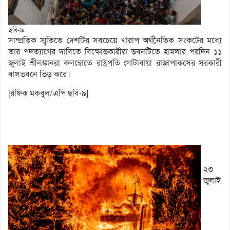
ছবি-৯
সাম্প্রতিক স্মৃতিতে দেশটির সবচেয়ে খারাপ অর্থনৈতিক সংকটের মধ্যে
তার পদত্যাগের দাবিতে বিক্ষোভকারীরা ভবনটিতে হামলার পরদিন ১১
জুলাই শ্রীলঙ্কানরা কলম্বোতে রাষ্ট্রপতি গোটাবায়া রাজাপাকসের সরকারী
বাসভবনে ভিড় করে।
[রফিক মকবুল/এপি ছবি-৯]
২৩
জুলাই