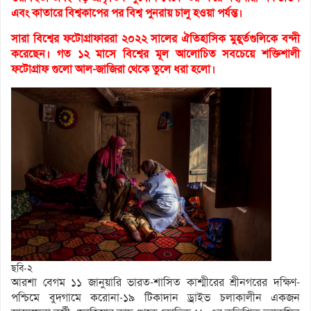
এবং কাতারে বিশ্বকাপের পর বিশ্ব পুনরায় চালু হওয়া পর্যন্ত।
সারা বিশ্বের ফটোগ্রাফাররা ২০২২ সালের ঐতিহাসিক মুহূর্তগুলিকে বন্দী
করেছেন। গত ১২ মাসে বিশ্বের মূল আলোচিত সবচেয়ে শক্তিশালী
ফটোগ্রাফ গুলো আল-জাজিরা থেকে তুলে ধরা হলো।
ছবি-২
আরশা বেগম ১১ জানুয়ারি ভারত-শাসিত কাশ্মীরের শ্রীনগরের দক্ষিণ-
পশ্চিমে বুদগামে করোনা-১৯ টিকাদান ড্রাইভ চলাকালীন একজন