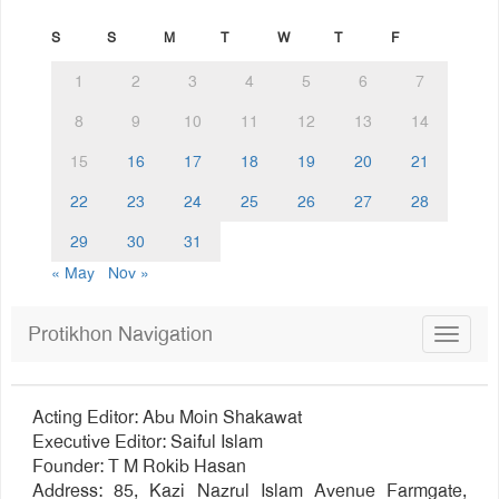
S
S
M
T
W
T
F
1
2
3
4
5
6
7
8
9
10
11
12
13
14
15
16
17
18
19
20
21
22
23
24
25
26
27
28
29
30
31
« May
Nov »
Protikhon Navigation
Toggle
navigat
Acting Editor: Abu Moin Shakawat
Executive Editor: Saiful Islam
Founder: T M Rokib Hasan
Address: 85, Kazi Nazrul Islam Avenue Farmgate,