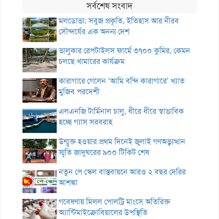
সর্বশেষ সংবাদ
মলডোভা: সবুজ প্রকৃতি, ইতিহাস আর নীরব
সৌন্দর্যের এক অনন্য দেশ
ভালুকার রেপটাইলস ফার্মে ৩৭০০ কুমির, কেমন
চলছে খামারের কার্যক্রম
কারাগারে গেলেন ‘আমি বন্দি কারাগারে’ খ্যাত
মুজিব পরদেশী
এলএনজি টার্মিনাল চালু, ধীরে ধীরে স্বাভাবিক
হচ্ছে গ্যাস সরবরাহ
উন্মুক্ত হওয়ার প্রথম দিনেই জুলাই গণঅভ্যুত্থান
স্মৃতি জাদুঘরের ৯০০ টিকিট শেষ
নতুন পে স্কেল বাস্তবায়নে আরও ২ বছর দেরির
আশঙ্কা
গবেষণায় মিলল পোলট্রি মাংসে অতিরিক্ত
অ্যান্টিমাইক্রোবিয়ালের উপস্থিতি