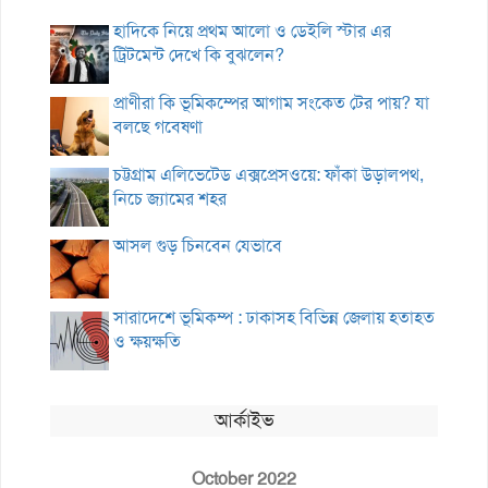
হাদিকে নিয়ে প্রথম আলো ও ডেইলি স্টার এর
ট্রিটমেন্ট দেখে কি বুঝলেন?
প্রাণীরা কি ভূমিকম্পের আগাম সংকেত টের পায়? যা
বলছে গবেষণা
চট্টগ্রাম এলিভেটেড এক্সপ্রেসওয়ে: ফাঁকা উড়ালপথ,
নিচে জ্যামের শহর
আসল গুড় চিনবেন যেভাবে
সারাদেশে ভূমিকম্প : ঢাকাসহ বিভিন্ন জেলায় হতাহত
ও ক্ষয়ক্ষতি
আর্কাইভ
October 2022