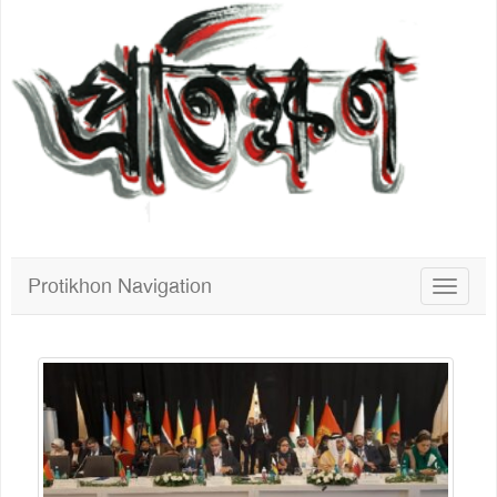
Protikhon Navigation
Toggle
navigat