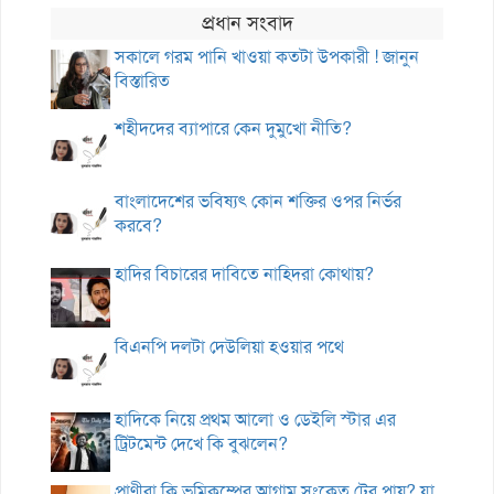
প্রধান সংবাদ
সকালে গরম পানি খাওয়া কতটা উপকারী ! জানুন
বিস্তারিত
শহীদদের ব্যাপারে কেন দুমুখো নীতি?
বাংলাদেশের ভবিষ্যৎ কোন শক্তির ওপর নির্ভর
করবে?
হাদির বিচারের দাবিতে নাহিদরা কোথায়?
বিএনপি দলটা দেউলিয়া হওয়ার পথে
হাদিকে নিয়ে প্রথম আলো ও ডেইলি স্টার এর
ট্রিটমেন্ট দেখে কি বুঝলেন?
প্রাণীরা কি ভূমিকম্পের আগাম সংকেত টের পায়? যা