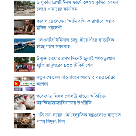
ভালুকার রেপটাইলস ফার্মে ৩৭০০ কুমির, কেমন
চলছে খামারের কার্যক্রম
কারাগারে গেলেন ‘আমি বন্দি কারাগারে’ খ্যাত
মুজিব পরদেশী
এলএনজি টার্মিনাল চালু, ধীরে ধীরে স্বাভাবিক
হচ্ছে গ্যাস সরবরাহ
উন্মুক্ত হওয়ার প্রথম দিনেই জুলাই গণঅভ্যুত্থান
স্মৃতি জাদুঘরের ৯০০ টিকিট শেষ
নতুন পে স্কেল বাস্তবায়নে আরও ২ বছর দেরির
আশঙ্কা
গবেষণায় মিলল পোলট্রি মাংসে অতিরিক্ত
অ্যান্টিমাইক্রোবিয়ালের উপস্থিতি
এসি নয়, ঘরের এই বৈদ্যুতিক যন্ত্রগুলোও বাড়াতে
পারে বিদ্যুৎ বিল