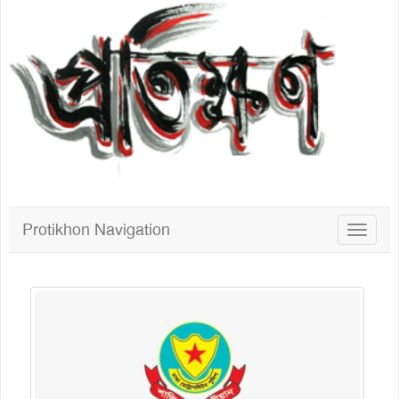
Protikhon Navigation
Toggle
navigat