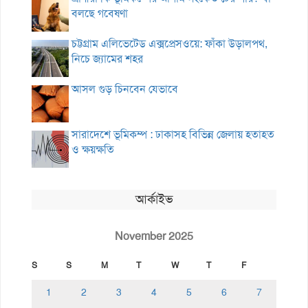
বলছে গবেষণা
চট্টগ্রাম এলিভেটেড এক্সপ্রেসওয়ে: ফাঁকা উড়ালপথ,
নিচে জ্যামের শহর
আসল গুড় চিনবেন যেভাবে
সারাদেশে ভূমিকম্প : ঢাকাসহ বিভিন্ন জেলায় হতাহত
ও ক্ষয়ক্ষতি
আর্কাইভ
November 2025
S
S
M
T
W
T
F
1
2
3
4
5
6
7