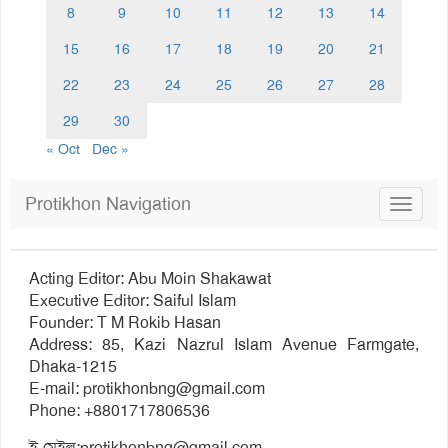
8
9
10
11
12
13
14
15
16
17
18
19
20
21
22
23
24
25
26
27
28
29
30
« Oct
Dec »
Protikhon Navigation
Toggle
navigat
Acting Editor: Abu Moin Shakawat
Executive Editor: Saiful Islam
Founder: T M Rokib Hasan
Address: 85, Kazi Nazrul Islam Avenue Farmgate,
Dhaka-1215
E-mail:
protikhonbng@gmail.com
Phone: +8801717806536
ই-মেইল:
protikhonbng@gmail.com