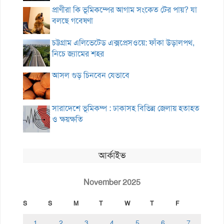
প্রাণীরা কি ভূমিকম্পের আগাম সংকেত টের পায়? যা
বলছে গবেষণা
চট্টগ্রাম এলিভেটেড এক্সপ্রেসওয়ে: ফাঁকা উড়ালপথ,
নিচে জ্যামের শহর
আসল গুড় চিনবেন যেভাবে
সারাদেশে ভূমিকম্প : ঢাকাসহ বিভিন্ন জেলায় হতাহত
ও ক্ষয়ক্ষতি
আর্কাইভ
November 2025
S
S
M
T
W
T
F
1
2
3
4
5
6
7