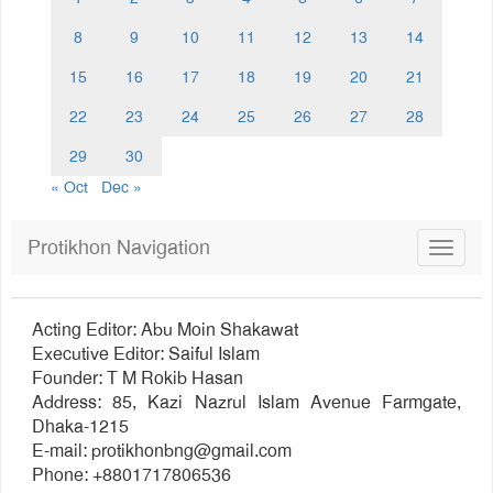
8
9
10
11
12
13
14
15
16
17
18
19
20
21
22
23
24
25
26
27
28
29
30
« Oct
Dec »
Protikhon Navigation
Toggle
navigat
Acting Editor: Abu Moin Shakawat
Executive Editor: Saiful Islam
Founder: T M Rokib Hasan
Address: 85, Kazi Nazrul Islam Avenue Farmgate,
Dhaka-1215
E-mail:
protikhonbng@gmail.com
Phone: +8801717806536