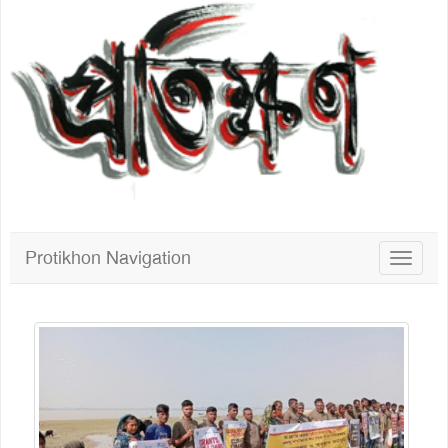
Protikhon Navigation
Toggle
navigat