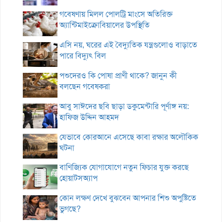
গবেষণায় মিলল পোলট্রি মাংসে অতিরিক্ত
অ্যান্টিমাইক্রোবিয়ালের উপস্থিতি
এসি নয়, ঘরের এই বৈদ্যুতিক যন্ত্রগুলোও বাড়াতে
পারে বিদ্যুৎ বিল
পশুদেরও কি পোষা প্রাণী থাকে? জানুন কী
বলছেন গবেষকরা
আবু সাঈদের ছবি ছাড়া ডকুমেন্টারি পূর্ণাঙ্গ নয়:
হাফিজ উদ্দিন আহমদ
যেভাবে কোরআনে এসেছে কাবা রক্ষার অলৌকিক
ঘটনা
বাণিজ্যিক যোগাযোগে নতুন ফিচার যুক্ত করছে
হোয়াটসঅ্যাপ
কোন লক্ষণ দেখে বুঝবেন আপনার শিশু অপুষ্টিতে
ভুগছে?