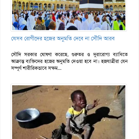
যেসব রোগীদের হজের অনুমতি দেবে না সৌদি আরব
সৌদি সরকার ঘোষণা করেছে, গুরুতর ও দুরারোগ্য ব্যাধিতে
আক্রান্ত ব্যক্তিদের হজের অনুমতি দেওয়া হবে না। হজযাত্রীরা যেন
সম্পূর্ণ শারীরিকভাবে সক্ষম...