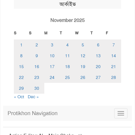
আর্কাইভ
November 2025
S
S
M
T
W
T
F
1
2
3
4
5
6
7
8
9
10
11
12
13
14
15
16
17
18
19
20
21
22
23
24
25
26
27
28
29
30
« Oct
Dec »
Protikhon Navigation
Toggle
navigat