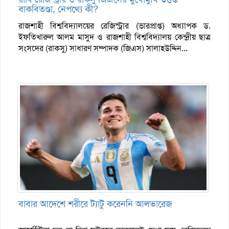
বাকবিতণ্ডা, নেপথ্যে কী?
রাজশাহী বিশ্ববিদ্যালয়ের রেজিস্ট্রার (ভারপ্রাপ্ত) অধ্যাপক ড.
ইফতিখারুল আলম মাসুদ ও রাজশাহী বিশ্ববিদ্যালয় কেন্দ্রীয় ছাত্র
সংসদের (রাকসু) সাধারণ সম্পাদক (জিএস) সালাহউদ্দিন...
বাবার আদেশে শরীরে ট্যাটু করেননি আলভারেজ