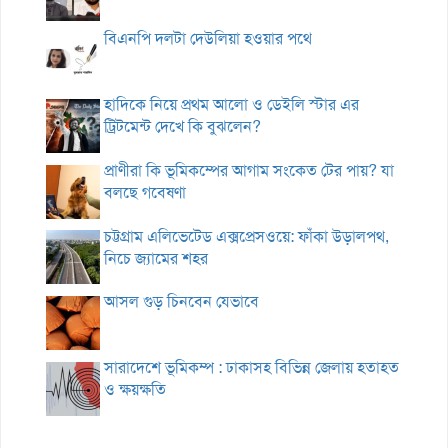
বিএনপি দলটা দেউলিয়া হওয়ার পথে
হাদিকে নিয়ে প্রথম আলো ও ডেইলি স্টার এর
ট্রিটমেন্ট দেখে কি বুঝলেন?
প্রাণীরা কি ভূমিকম্পের আগাম সংকেত টের পায়? যা
বলছে গবেষণা
চট্টগ্রাম এলিভেটেড এক্সপ্রেসওয়ে: ফাঁকা উড়ালপথ,
নিচে জ্যামের শহর
আসল গুড় চিনবেন যেভাবে
সারাদেশে ভূমিকম্প : ঢাকাসহ বিভিন্ন জেলায় হতাহত
ও ক্ষয়ক্ষতি