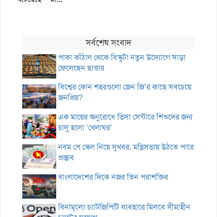
সর্বশেষ সংবাদ
পাকা কাঁঠাল থেকে বিস্কুট! নতুন উদ্যোগে সাড়া
ফেলেছেন ছাত্তার
বিশ্বের কোন শহরগুলো জেন জি’র কাছে সবচেয়ে
জনপ্রিয়?
এক মায়ের অনুরোধে ভিসা সেন্টারে শিশুদের জন্য
চালু হলো ‘খেলাঘর’
নবম পে স্কেল নিয়ে সুখবর, মন্ত্রিসভায় উঠতে পারে
প্রস্তাব
বাংলাদেশের দিকে নজর তিন পরাশক্তির
বিনামূল্যে চ্যাটজিপিটি ব্যবহারে মিলবে সীমাহীন