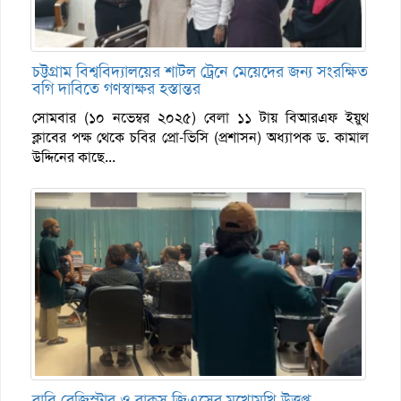
চট্টগ্রাম বিশ্ববিদ্যালয়ের শাটল ট্রেনে মেয়েদের জন্য সংরক্ষিত
বগি দাবিতে গণস্বাক্ষর হস্তান্তর
সোমবার (১০ নভেম্বর ২০২৫) বেলা ১১ টায় বিআরএফ ইয়ুথ
ক্লাবের পক্ষ থেকে চবির প্রো-ভিসি (প্রশাসন) অধ্যাপক ড. কামাল
উদ্দিনের কাছে...
রাবি রেজিস্ট্রার ও রাকসু জিএসের মুখোমুখি উত্তপ্ত