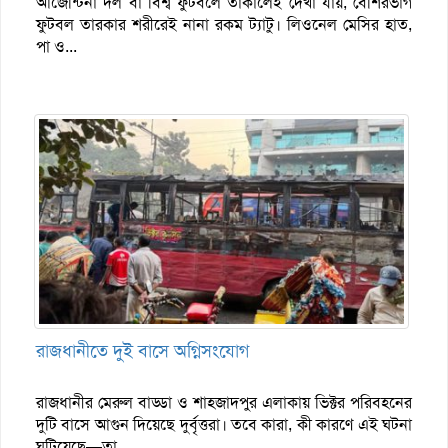
আর্জেন্টিনা দল বা বিশ্ব ফুটবলে তাকালেই দেখা যায়, বেশিরভাগ
ফুটবল তারকার শরীরেই নানা রকম ট্যাটু। লিওনেল মেসির হাত,
পা ও...
রাজধানীতে দুই বাসে অগ্নিসংযোগ
রাজধানীর মেরুল বাড্ডা ও শাহজাদপুর এলাকায় ভিক্টর পরিবহনের
দুটি বাসে আগুন দিয়েছে দুর্বৃত্তরা। তবে কারা, কী কারণে এই ঘটনা
ঘটিয়েছে—তা...