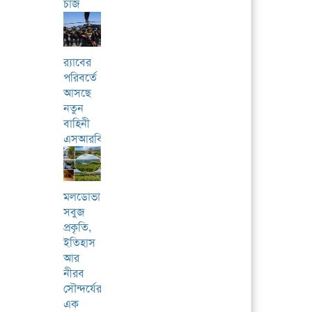
চার্জ
র‌্যাবের
পরিবর্তে
আসছে
নতুন
বাহিনী
এসআরবি
মলডোভা:
সবুজ
প্রকৃতি,
ইতিহাস
আর
নীরব
সৌন্দর্যের
এক