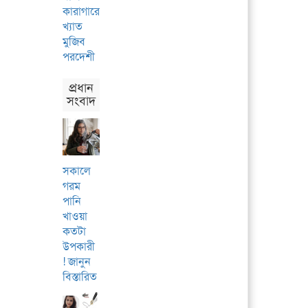
কারাগারে’
খ্যাত
মুজিব
পরদেশী
প্রধান
সংবাদ
সকালে
গরম
পানি
খাওয়া
কতটা
উপকারী
! জানুন
বিস্তারিত