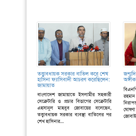
তত্ত্বাবধায়ক সরকার বাতিল করে শেখ
জন্মদি
হাসিনা ফ্যাসিবাদী আচরণ করেছিলেন:
অঙ্গী
জামায়াত
বিএনপ
বাংলাদেশ জামায়াতে ইসলামীর সহকারী
রহমান
সেক্রেটারি ও প্রচার বিভাগের সেক্রেটারি
নিরাপত
এহসানুল মাহবুব জোবায়ের বলেছেন,
ঘোষণা
তত্ত্বাবধায়ক সরকার ব্যবস্থা বাতিলের পর
জোবাই
শেখ হাসিনার...