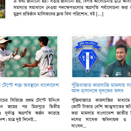
এ তথ্য জানানো হয়। সভায় জানানো হয়, বিগত আলোচনায় উঠে আসা ব
সমস্যার সমাধানে নেওয়া পদক্ষেপগুলোর অগ্রগতি পর্যালোচনা করা 
মুদ্রণ প্রতিষ্ঠান মালিকদের দ্রুত বিল পরিশোধ, বই […]
 টেস্টে শক্ত অবস্থানে বাংলাদেশ
পুঁজিবাজার কারসাজি মামলায় স
আল হাসানকে দুদকের তলব
যাচের সিরিজে প্রথম টেস্টে ইনিংস
পুঁজিবাজারে কারসাজির মাধ্য
ানে জয়ের পর মিরপুরে দ্বিতীয়
কোটি টাকার বেশি আত্মসাতের অ
ও দুর্দান্ত অগ্রগতি অর্জন করেছে
করা মামলায় বাংলাদেশ জাতীয় ক
েশ। মাত্র দুই দিনেই...
দলের সাবেক অধিনায়ক ও 
সাংসদ...