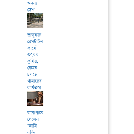
অনন্য
দেশ
ভালুকার
রেপটাইলস
ফার্মে
৩৭০০
কুমির,
কেমন
চলছে
খামারের
কার্যক্রম
কারাগারে
গেলেন
‘আমি
বন্দি