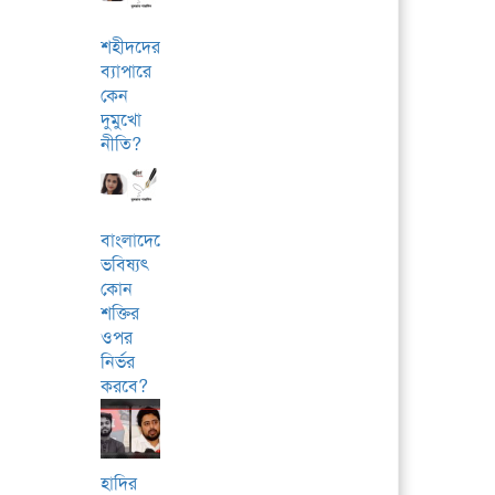
শহীদদের
ব্যাপারে
কেন
দুমুখো
নীতি?
বাংলাদেশের
ভবিষ্যৎ
কোন
শক্তির
ওপর
নির্ভর
করবে?
হাদির