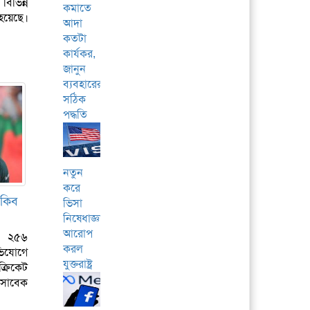
িভিন্ন
কমাতে
হয়েছে।
আদা
কতটা
কার্যকর,
জানুন
ব্যবহারের
সঠিক
পদ্ধতি
নতুন
করে
াকিব
ভিসা
নিষেধাজ্ঞা
আরোপ
মে ২৫৬
করল
ভিযোগে
যুক্তরাষ্ট্র
্রিকেট
সাবেক