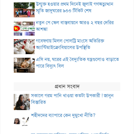
উন্মুক্ত হওয়ার প্রথম দিনেই জুলাই গণঅভ্যুত্থান
স্মৃতি জাদুঘরের ৯০০ টিকিট শেষ
নতুন পে স্কেল বাস্তবায়নে আরও ২ বছর দেরির
আশঙ্কা
গবেষণায় মিলল পোলট্রি মাংসে অতিরিক্ত
অ্যান্টিমাইক্রোবিয়ালের উপস্থিতি
এসি নয়, ঘরের এই বৈদ্যুতিক যন্ত্রগুলোও বাড়াতে
পারে বিদ্যুৎ বিল
প্রধান সংবাদ
সকালে গরম পানি খাওয়া কতটা উপকারী ! জানুন
বিস্তারিত
শহীদদের ব্যাপারে কেন দুমুখো নীতি?