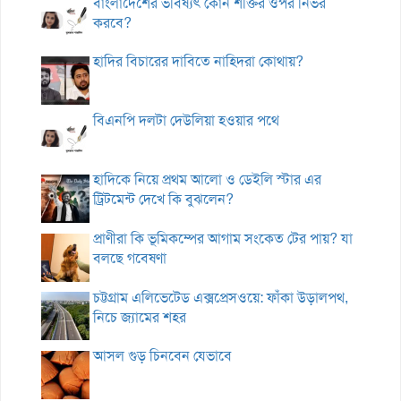
বাংলাদেশের ভবিষ্যৎ কোন শক্তির ওপর নির্ভর
করবে?
হাদির বিচারের দাবিতে নাহিদরা কোথায়?
বিএনপি দলটা দেউলিয়া হওয়ার পথে
হাদিকে নিয়ে প্রথম আলো ও ডেইলি স্টার এর
ট্রিটমেন্ট দেখে কি বুঝলেন?
প্রাণীরা কি ভূমিকম্পের আগাম সংকেত টের পায়? যা
বলছে গবেষণা
চট্টগ্রাম এলিভেটেড এক্সপ্রেসওয়ে: ফাঁকা উড়ালপথ,
নিচে জ্যামের শহর
আসল গুড় চিনবেন যেভাবে