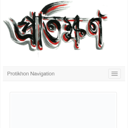
Protikhon Navigation
Toggle
navigat