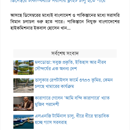
ডিসেম্বরে ঢাকা–করাচি সরাসরি ফ্লাইট চালু হতে পারে
আসছে ডিসেম্বরের মধ্যেই বাংলাদেশ ও পাকিস্তানের মধ্যে সরাসরি
বিমান চলাচল শুরু হতে পারে। পাকিস্তানে নিযুক্ত বাংলাদেশের
হাইকমিশনার ইকবাল হোসেন খান...
সর্বশেষ সংবাদ
মলডোভা: সবুজ প্রকৃতি, ইতিহাস আর নীরব
সৌন্দর্যের এক অনন্য দেশ
ভালুকার রেপটাইলস ফার্মে ৩৭০০ কুমির, কেমন
চলছে খামারের কার্যক্রম
কারাগারে গেলেন ‘আমি বন্দি কারাগারে’ খ্যাত
মুজিব পরদেশী
এলএনজি টার্মিনাল চালু, ধীরে ধীরে স্বাভাবিক
হচ্ছে গ্যাস সরবরাহ