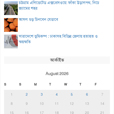
চট্টগ্রাম এলিভেটেড এক্সপ্রেসওয়ে: ফাঁকা উড়ালপথ, নিচে
জ্যামের শহর
আসল গুড় চিনবেন যেভাবে
সারাদেশে ভূমিকম্প : ঢাকাসহ বিভিন্ন জেলায় হতাহত ও
ক্ষয়ক্ষতি
আর্কাইভ
August 2026
S
S
M
T
W
T
F
1
2
3
4
5
6
7
8
9
10
11
12
13
14
15
16
17
18
19
20
21