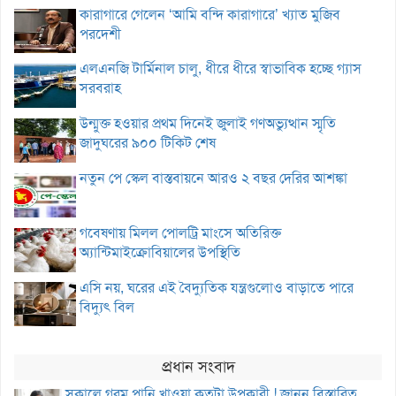
কারাগারে গেলেন ‘আমি বন্দি কারাগারে’ খ্যাত মুজিব
পরদেশী
এলএনজি টার্মিনাল চালু, ধীরে ধীরে স্বাভাবিক হচ্ছে গ্যাস
সরবরাহ
উন্মুক্ত হওয়ার প্রথম দিনেই জুলাই গণঅভ্যুত্থান স্মৃতি
জাদুঘরের ৯০০ টিকিট শেষ
নতুন পে স্কেল বাস্তবায়নে আরও ২ বছর দেরির আশঙ্কা
গবেষণায় মিলল পোলট্রি মাংসে অতিরিক্ত
অ্যান্টিমাইক্রোবিয়ালের উপস্থিতি
এসি নয়, ঘরের এই বৈদ্যুতিক যন্ত্রগুলোও বাড়াতে পারে
বিদ্যুৎ বিল
প্রধান সংবাদ
সকালে গরম পানি খাওয়া কতটা উপকারী ! জানুন বিস্তারিত