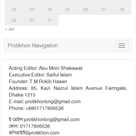
22
23
24
25
26
27
28
29
30
31
« Jul
Protikhon Navigation
Toggle
navigat
Acting Editor: Abu Moin Shakawat
Executive Editor: Saiful Islam
Founder: T M Rokib Hasan
Address: 85, Kazi Nazrul Islam Avenue Farmgate,
Dhaka-1215
E-mail:
protikhonbng@gmail.com
Phone: +8801717806536
ই-মেইল:
protikhonbng@gmail.com
ফোন: 01717806536
কপিরাইট©protikhon.com