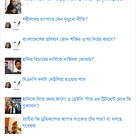
শহীদদের ব্যাপারে কেন দুমুখো নীতি?
বাংলাদেশের ভবিষ্যৎ কোন শক্তির ওপর নির্ভর করবে?
হাদির বিচারের দাবিতে নাহিদরা কোথায়?
বিএনপি দলটা দেউলিয়া হওয়ার পথে
হাদিকে নিয়ে প্রথম আলো ও ডেইলি স্টার এর ট্রিটমেন্ট দেখে কি
বুঝলেন?
প্রাণীরা কি ভূমিকম্পের আগাম সংকেত টের পায়? যা বলছে
গবেষণা