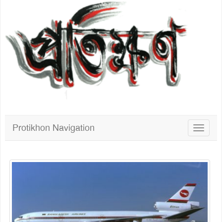
Protikhon Navigation
Toggle
navigat