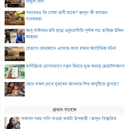
বিদ্যুৎ বিল
পশুদেরও কি পোষা প্রাণী থাকে? জানুন কী বলছেন
গবেষকরা
আবু সাঈদের ছবি ছাড়া ডকুমেন্টারি পূর্ণাঙ্গ নয়: হাফিজ উদ্দিন
আহমদ
যেভাবে কোরআনে এসেছে কাবা রক্ষার অলৌকিক ঘটনা
বাণিজ্যিক যোগাযোগে নতুন ফিচার যুক্ত করছে হোয়াটসঅ্যাপ
কোন লক্ষণ দেখে বুঝবেন আপনার শিশু অপুষ্টিতে ভুগছে?
প্রধান সংবাদ
সকালে গরম পানি খাওয়া কতটা উপকারী ! জানুন বিস্তারিত