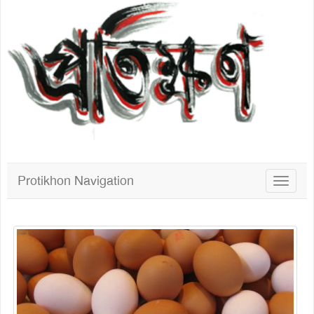
Protikhon Navigation
Toggle
navigat