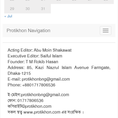
29
30
31
« Jul
Protikhon Navigation
Toggle
navigat
Acting Editor: Abu Moin Shakawat
Executive Editor: Saiful Islam
Founder: T M Rokib Hasan
Address: 85, Kazi Nazrul Islam Avenue Farmgate,
Dhaka-1215
E-mail:
protikhonbng@gmail.com
Phone: +8801717806536
ই-মেইল:
protikhonbng@gmail.com
ফোন: 01717806536
কপিরাইট©protikhon.com
সকল স্বত্ব www.protikhon.com এর সংরক্ষিত ।