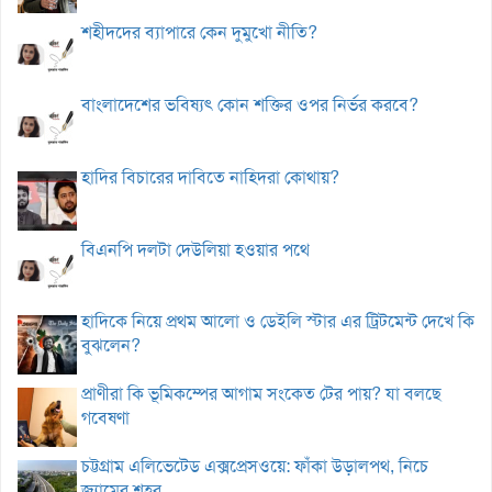
শহীদদের ব্যাপারে কেন দুমুখো নীতি?
বাংলাদেশের ভবিষ্যৎ কোন শক্তির ওপর নির্ভর করবে?
হাদির বিচারের দাবিতে নাহিদরা কোথায়?
বিএনপি দলটা দেউলিয়া হওয়ার পথে
হাদিকে নিয়ে প্রথম আলো ও ডেইলি স্টার এর ট্রিটমেন্ট দেখে কি
বুঝলেন?
প্রাণীরা কি ভূমিকম্পের আগাম সংকেত টের পায়? যা বলছে
গবেষণা
চট্টগ্রাম এলিভেটেড এক্সপ্রেসওয়ে: ফাঁকা উড়ালপথ, নিচে
জ্যামের শহর