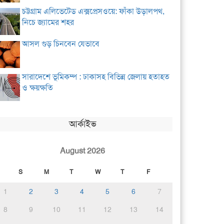
চট্টগ্রাম এলিভেটেড এক্সপ্রেসওয়ে: ফাঁকা উড়ালপথ,
নিচে জ্যামের শহর
আসল গুড় চিনবেন যেভাবে
সারাদেশে ভূমিকম্প : ঢাকাসহ বিভিন্ন জেলায় হতাহত
ও ক্ষয়ক্ষতি
আর্কাইভ
August 2026
S
M
T
W
T
F
1
2
3
4
5
6
7
8
9
10
11
12
13
14