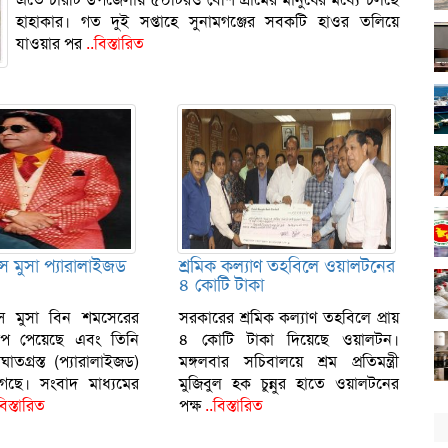
হাহাকার। গত দুই সপ্তাহে সুনামগঞ্জের সবকটি হাওর তলিয়ে
যাওয়ার পর
..বিস্তারিত
িন্স মুসা প্যারালাইজড
শ্রমিক কল্যাণ তহবিলে ওয়ালটনের
৪ কোটি টাকা
িন্স মুসা বিন শমসেরের
সরকারের শ্রমিক কল্যাণ তহবিলে প্রায়
োপ পেয়েছে এবং তিনি
৪ কোটি টাকা দিয়েছে ওয়ালটন।
াতগ্রস্ত (প্যারালাইজড)
মঙ্গলবার সচিবালয়ে শ্রম প্রতিমন্ত্রী
েছে। সংবাদ মাধ্যমের
মুজিবুল হক চুন্নুর হাতে ওয়ালটনের
বিস্তারিত
পক্ষ
..বিস্তারিত