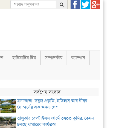
দন
হাট্টিমাটিম টিম
সম্পাদকীয়
ক্যাম্পাস
সর্বশেষ সংবাদ
মলডোভা: সবুজ প্রকৃতি, ইতিহাস আর নীরব
সৌন্দর্যের এক অনন্য দেশ
ভালুকার রেপটাইলস ফার্মে ৩৭০০ কুমির, কেমন
চলছে খামারের কার্যক্রম