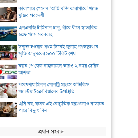
কারাগারে গেলেন ‘আমি বন্দি কারাগারে’ খ্যাত
মুজিব পরদেশী
এলএনজি টার্মিনাল চালু, ধীরে ধীরে স্বাভাবিক
হচ্ছে গ্যাস সরবরাহ
উন্মুক্ত হওয়ার প্রথম দিনেই জুলাই গণঅভ্যুত্থান
স্মৃতি জাদুঘরের ৯০০ টিকিট শেষ
নতুন পে স্কেল বাস্তবায়নে আরও ২ বছর দেরির
আশঙ্কা
গবেষণায় মিলল পোলট্রি মাংসে অতিরিক্ত
অ্যান্টিমাইক্রোবিয়ালের উপস্থিতি
এসি নয়, ঘরের এই বৈদ্যুতিক যন্ত্রগুলোও বাড়াতে
পারে বিদ্যুৎ বিল
প্রধান সংবাদ