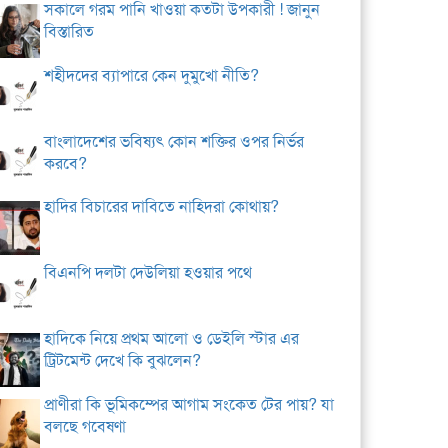
সকালে গরম পানি খাওয়া কতটা উপকারী ! জানুন
বিস্তারিত
শহীদদের ব্যাপারে কেন দুমুখো নীতি?
বাংলাদেশের ভবিষ্যৎ কোন শক্তির ওপর নির্ভর
করবে?
হাদির বিচারের দাবিতে নাহিদরা কোথায়?
বিএনপি দলটা দেউলিয়া হওয়ার পথে
হাদিকে নিয়ে প্রথম আলো ও ডেইলি স্টার এর
ট্রিটমেন্ট দেখে কি বুঝলেন?
প্রাণীরা কি ভূমিকম্পের আগাম সংকেত টের পায়? যা
বলছে গবেষণা