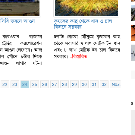
িসিবি ভবনে আগুন
কৃষকের কাছ থেকে ধান ও চাল
কিনবে সরকার
 কারওয়ান বাজারে
চলতি বোরো মৌসুমে কৃষকের কাছ
ট্রেডিং করপোরেশন
থেকে সরাসরি ৭ লাখ মেট্রিক টন ধান
বনে আগুন লেগেছে। আজ
এবং ৮ লাখ মেট্রিক টন চাল কিনবে
াল পৌনে ৮টার দিকে
সরকার।
..বিস্তারিত
আগুন লাগার ঘটনা
22
23
24
25
26
27
28
29
30
31
32
Next
S