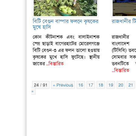
বিটি বেগুন বাম্পার ফলনে কৃষকের
রাজধানীর ট
মুখে হাসি
কোন কীটনাশক এবং বালাইনাশক
রাজধানীর
স্প্রে ছাড়াই বাগেরহাটের মোরেলগঞ্জে
বাংলাদেশ 
বিটি বেগুন-৩ এর ফলন ভালো হওয়ায়
(টিসিবি) ভ
কৃষকের মুখে হাসি ফুটেছে। স্থানীয়
সোমবার সক
জাতের
..বিস্তারিত
ভবনটিতে 
..বিস্তারিত
24 / 91
« Previous
16
17
18
19
20
21
»