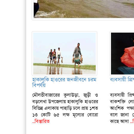
হাকালুকি হাওরের জনজীবনে চরম
ব্যবসায়ী প্র
বিপর্যয়
মৌলভীবাজারের কুলাউড়া, জুড়ী ও
ব্যবসায়ী প্র
বড়লেখা উপজেলায় হাকালুকি হাওরের
বাকশক্তি ল
বিভিন্ন এলাকায় পাহাড়ি ঢলে প্রায় ১শত
আংশিক পক্ষাঘ
১৩ কোটি ৬৫ লক্ষ মূল্যের বোরো
বলে জানা গ
..বিস্তারিত
কাছে আসা
..