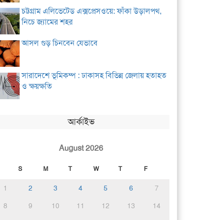
চট্টগ্রাম এলিভেটেড এক্সপ্রেসওয়ে: ফাঁকা উড়ালপথ,
নিচে জ্যামের শহর
আসল গুড় চিনবেন যেভাবে
সারাদেশে ভূমিকম্প : ঢাকাসহ বিভিন্ন জেলায় হতাহত
ও ক্ষয়ক্ষতি
আর্কাইভ
August 2026
S
M
T
W
T
F
1
2
3
4
5
6
7
8
9
10
11
12
13
14