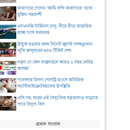
কারাগারে গেলেন ‘আমি বন্দি কারাগারে’ খ্যাত
মুজিব পরদেশী
এলএনজি টার্মিনাল চালু, ধীরে ধীরে স্বাভাবিক
হচ্ছে গ্যাস সরবরাহ
উন্মুক্ত হওয়ার প্রথম দিনেই জুলাই গণঅভ্যুত্থান
স্মৃতি জাদুঘরের ৯০০ টিকিট শেষ
নতুন পে স্কেল বাস্তবায়নে আরও ২ বছর দেরির
আশঙ্কা
গবেষণায় মিলল পোলট্রি মাংসে অতিরিক্ত
অ্যান্টিমাইক্রোবিয়ালের উপস্থিতি
এসি নয়, ঘরের এই বৈদ্যুতিক যন্ত্রগুলোও বাড়াতে
পারে বিদ্যুৎ বিল
প্রধান সংবাদ