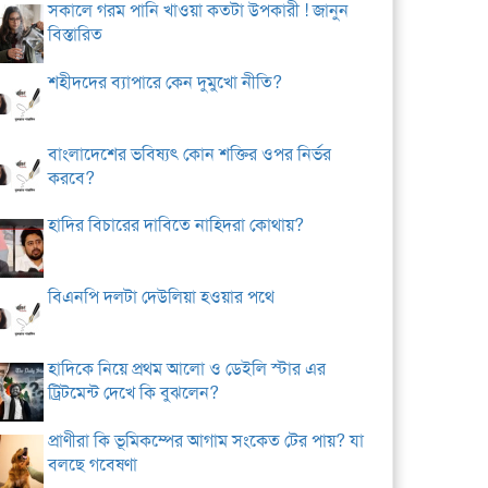
সকালে গরম পানি খাওয়া কতটা উপকারী ! জানুন
বিস্তারিত
শহীদদের ব্যাপারে কেন দুমুখো নীতি?
বাংলাদেশের ভবিষ্যৎ কোন শক্তির ওপর নির্ভর
করবে?
হাদির বিচারের দাবিতে নাহিদরা কোথায়?
বিএনপি দলটা দেউলিয়া হওয়ার পথে
হাদিকে নিয়ে প্রথম আলো ও ডেইলি স্টার এর
ট্রিটমেন্ট দেখে কি বুঝলেন?
প্রাণীরা কি ভূমিকম্পের আগাম সংকেত টের পায়? যা
বলছে গবেষণা