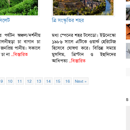
সিলেট
ত্রি সংস্কৃতির শহর
 পর্যটন অঞ্চল/দর্শনীয়
মধ্য স্পেনের শহর টলেডো। ইউনেস্কো
 মালনীছড়া চা বাগান চা
১৯৮৬ সালে এটিকে ওয়ার্ল্ড হেরিটেজ
 জনপ্রিয় পানীয়। সকালে
হিসেবে ঘোষণা করে। বিভিন্ন সময়ে
 চা না
..বিস্তারিত
মুসলিম, খ্রিস্টান ও ইহুদিদের
আধিপত্য
..বিস্তারিত
9
10
11
12
13
14
15
16
Next »
S