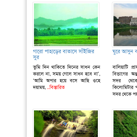
গারো পাহাড়ের বাতাসে সাঁইজির
ঘুরে আসুন ব
সুর
তুমি দিন থাকিতে দিনের সাধন কেন
বালিয়াটি প্
করলে না, সময় গেলে সাধন হবে না’,
বিভাগের অন্
‘আমি অপার হয়ে বসে আছি ওহে
সদর থেক
দয়াময়,
..বিস্তারিত
কিলোমিটার প
সদর থেকে পয়