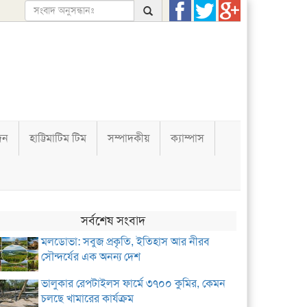
দন
হাট্টিমাটিম টিম
সম্পাদকীয়
ক্যাম্পাস
সর্বশেষ সংবাদ
মলডোভা: সবুজ প্রকৃতি, ইতিহাস আর নীরব
সৌন্দর্যের এক অনন্য দেশ
ভালুকার রেপটাইলস ফার্মে ৩৭০০ কুমির, কেমন
চলছে খামারের কার্যক্রম