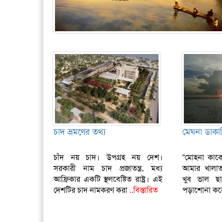
চাদ ভ্রমণের তথ্য
মেঘনা ডাকা
চাঁদ নয় চাদ। উপগ্রহ নয় দেশ।
“মোহনা কাকে
সরকারী নাম চাদ প্রজাতন্ত্র, মধ্য
আমার খালা
আফ্রিকার একটি স্থলবেষ্টিত রাষ্ট্র। এই
খুব ভাল ছা
দেশটির চাদ নামকরণ করা
..বিস্তারিত
পড়াশোনা করে