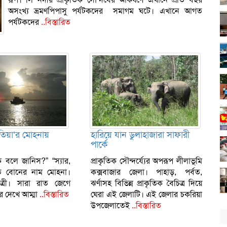
অসংখ্য ভ্রমণপিপাসু পর্যটকদের সমাগম ঘটে। এখানে আগত
পর্যটকদের
..বিস্তারিত
তিয়া’র মোহনায়
হারিয়ে যান ডুলাহাজারা সাফারী
পার্কে
 বলে জানিস?” “স্যার,
প্রাকৃতিক সৌন্দর্য্যের অপরূপ লীলাভূমি
ত বোনের নাম মোহনা।
কক্সবাজার জেলা। পাহাড়, পর্বত,
ত্রী। সারা রাত জেগে
ঝর্ণাসহ বিভিন্ন প্রাকৃতিক বৈচিত্র দিয়ে
 দেখে আম্মা
..বিস্তারিত
ঘেরা এই জেলাটি। এই জেলার চকরিয়া
উপজেলাতেই
..বিস্তারিত