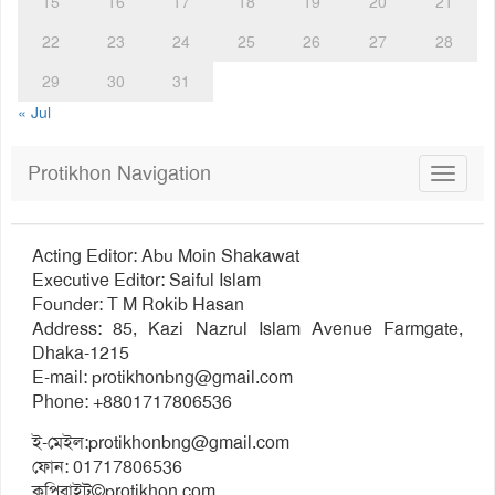
15
16
17
18
19
20
21
22
23
24
25
26
27
28
29
30
31
« Jul
Protikhon Navigation
Toggle
navigat
Acting Editor: Abu Moin Shakawat
Executive Editor: Saiful Islam
Founder: T M Rokib Hasan
Address: 85, Kazi Nazrul Islam Avenue Farmgate,
Dhaka-1215
E-mail:
protikhonbng@gmail.com
Phone: +8801717806536
ই-মেইল:
protikhonbng@gmail.com
ফোন: 01717806536
কপিরাইট©protikhon.com