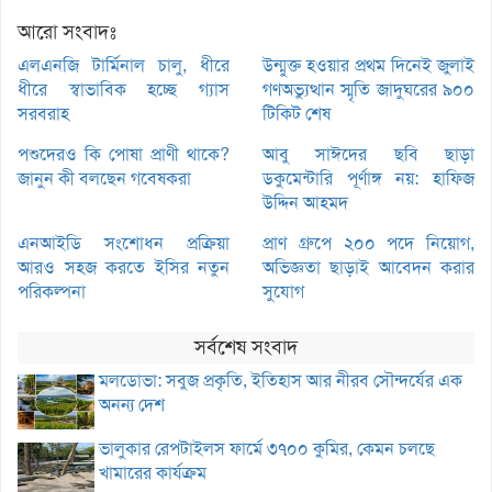
আরো সংবাদঃ
এলএনজি টার্মিনাল চালু, ধীরে
উন্মুক্ত হওয়ার প্রথম দিনেই জুলাই
ধীরে স্বাভাবিক হচ্ছে গ্যাস
গণঅভ্যুত্থান স্মৃতি জাদুঘরের ৯০০
সরবরাহ
টিকিট শেষ
পশুদেরও কি পোষা প্রাণী থাকে?
আবু সাঈদের ছবি ছাড়া
জানুন কী বলছেন গবেষকরা
ডকুমেন্টারি পূর্ণাঙ্গ নয়: হাফিজ
উদ্দিন আহমদ
এনআইডি সংশোধন প্রক্রিয়া
প্রাণ গ্রুপে ২০০ পদে নিয়োগ,
আরও সহজ করতে ইসির নতুন
অভিজ্ঞতা ছাড়াই আবেদন করার
পরিকল্পনা
সুযোগ
সর্বশেষ সংবাদ
মলডোভা: সবুজ প্রকৃতি, ইতিহাস আর নীরব সৌন্দর্যের এক
অনন্য দেশ
ভালুকার রেপটাইলস ফার্মে ৩৭০০ কুমির, কেমন চলছে
খামারের কার্যক্রম