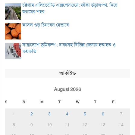
চট্টগ্রাম এলিভেটেড এক্সপ্রেসওয়ে: ফাঁকা উড়ালপথ, নিচে
জ্যামের শহর
আসল গুড় চিনবেন যেভাবে
সারাদেশে ভূমিকম্প : ঢাকাসহ বিভিন্ন জেলায় হতাহত ও
ক্ষয়ক্ষতি
আর্কাইভ
August 2026
S
S
M
T
W
T
F
1
2
3
4
5
6
7
8
9
10
11
12
13
14