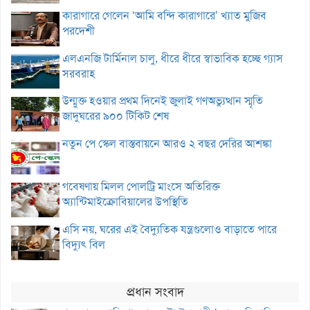
কারাগারে গেলেন ‘আমি বন্দি কারাগারে’ খ্যাত মুজিব
পরদেশী
এলএনজি টার্মিনাল চালু, ধীরে ধীরে স্বাভাবিক হচ্ছে গ্যাস
সরবরাহ
উন্মুক্ত হওয়ার প্রথম দিনেই জুলাই গণঅভ্যুত্থান স্মৃতি
জাদুঘরের ৯০০ টিকিট শেষ
নতুন পে স্কেল বাস্তবায়নে আরও ২ বছর দেরির আশঙ্কা
গবেষণায় মিলল পোলট্রি মাংসে অতিরিক্ত
অ্যান্টিমাইক্রোবিয়ালের উপস্থিতি
এসি নয়, ঘরের এই বৈদ্যুতিক যন্ত্রগুলোও বাড়াতে পারে
বিদ্যুৎ বিল
প্রধান সংবাদ