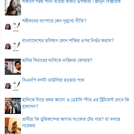
সকালে গরম পানি খাওয়া কতটা উপকারী ! জানুন বিস্তারিত
শহীদদের ব্যাপারে কেন দুমুখো নীতি?
বাংলাদেশের ভবিষ্যৎ কোন শক্তির ওপর নির্ভর করবে?
হাদির বিচারের দাবিতে নাহিদরা কোথায়?
বিএনপি দলটা দেউলিয়া হওয়ার পথে
হাদিকে নিয়ে প্রথম আলো ও ডেইলি স্টার এর ট্রিটমেন্ট দেখে কি
বুঝলেন?
প্রাণীরা কি ভূমিকম্পের আগাম সংকেত টের পায়? যা বলছে
গবেষণা