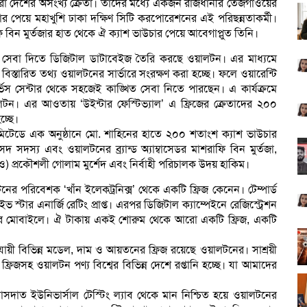
রা দেশের অসংখ্য ক্রেতা। তাদের মধ্যে একজন রাজধানীর তেজগাঁওয়ের
 পেয়ে মহাখুশি ঢাকা দক্ষিণ সিটি করপোরেশনের এই পরিছন্নতাকর্মী।
িন মুর্তজার হাত থেকে ঐ ক্যাশ ভাউচার পেয়ে আবেগাপ্লুত তিনি।
য়োত্তর সেবা দিতে ডিজিটাল ডাটাবেইজ তৈরি করছে ওয়ালটন। এর মাধ্যমে
বিস্তারিত তথ্য ওয়ালটনের সার্ভারে সংরক্ষণ করা হচ্ছে। ফলে ওয়ারেন্টি
িস সেন্টার থেকে সহজেই কাঙ্খিত সেবা নিতে পারছেন। এ কার্যক্রমে
ওয়ালটন। এর আওতায় ‘উইন্টার ফেস্টিভ্যাল’ এ ফ্রিজের ক্রেতাদের ২০০
চ্ছে।
িজ লিমিটেডে এক অনুষ্ঠানে মো. শাহিনের হাতে ২০০ শতাংশ ক্যাশ ভাউচার
দস্য এবং ওয়ালটনের ব্র্যান্ড অ্যাম্বাসেডর মাশরাফি বিন মুর্তজা,
সিইও) প্রকৌশলী গোলাম মুর্শেদ এবং নির্বাহী পরিচালক উদয় হাকিম।
ের পরিবেশক ‘খাঁন ইলেকট্রনিক্স’ থেকে একটি ফ্রিজ কেনেন। টেম্পার্ড
টার এনার্জি রেটিং প্রাপ্ত। এরপর ডিজিটাল ক্যাম্পেইনে রেজিস্ট্রেশন
র মোবাইলে। ঐ টাকায় একই শোরুম থেকে আরো একটি ফ্রিজ, একটি
অনুযায়ী বিভিন্ন মডেল, দাম ও আয়তনের ফ্রিজ রয়েছে ওয়ালটনের। সাশ্রয়ী
ফ্রিজসহ ওয়ালটন পণ্য বিশ্বের বিভিন্ন দেশে রপ্তানি হচ্ছে। যা আমাদের
 নাসদাত ইউনিভার্সাল টেস্টিং ল্যাব থেকে মান নিশ্চিত হয়ে ওয়ালটনের