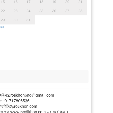
15
16
17
18
19
20
21
22
23
24
25
26
27
28
29
30
31
Jul
মেইল:
protikhonbng@gmail.com
ন: 01717806536
িরাইট©protikhon.com
ল স্বত্ব www.protikhon.com এর সংরক্ষিত ।