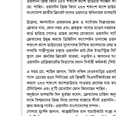
ওয়ালটন ফ্রিজ কিনে ২০০ শতাংশ ক্যাশ ভাউচার পাচ্ছেন সা
মো. শাহিন। ওয়ালটন ফ্রিজ কিনে ২০০ শতাংশ ক্যাশ ভাউচার
বাংলাদেশ জাতীয় ক্রিকেট দলের ওয়ানডে অধিনায়ক মাশরাফি ব
উল্লেখ্য, অনলাইনে গ্রাহকদের দ্রুত ও সর্বোত্তম বিক্র
ক্রেতার নাম, ফোন নম্বর এবং ক্রয়কৃত পণ্যের মডেল নম্বরসহ 
কার্ড হারিয়ে গেলেও গ্রাহক দেশের যেকোনো ওয়ালটন সার্ভ
ক্রেতাদের উদ্বুদ্ধ করতে ডিজিটাল ক্যাম্পেইন চালাচ্ছে 
শতাংশ ক্যাশ ভাউচারের সুযোগসহ নিশ্চিত ক্যাশব্যাক দেয়া হ
সম্প্রতি গাজীপুরের চন্দ্রায় ওয়ালটন হাই-টেক ইন্ডাস্ট্র
তুলে দেন জনপ্রিয় ক্রিকেট তারকা, নড়াইল-২ আসনের সংসদ স
ওয়ালটন রেফ্রিজারেটর বিভাগের প্রধান নির্বাহী কর্মকর্তা (
এ সময় মো. শাহিন জানান, তিনি দক্ষিণ বেগুনবাড়ির ওয়ালটন
গ্যাস ডোরের ৩৩৭ লিটারের ওই ফ্রিজটি বিএসটিআইয়ের ফাইভ স্
করলে ২০০ শতাংশ ক্যাশভাউচার পাওয়ার মেসেজ যায় তা
টেলিভিশন এবং দু’টি মোবাইল ফোন কিনেছেন শাহিন।
অনুষ্ঠানে মাশরাফি বিন মুর্তজা বলেন, ক্রেতাদের চাহিদা 
দামে বিশ্বমানের ফ্রিজ দিয়ে দেশের বাজারে শীর্ষে ওয়ালটন। 
জন্য অত্যন্ত গর্বের। ওয়ালটন বাংলাদেশের সম্পদ।
গোলাম মুর্শেদ জানান, আন্তর্জাতিক মান যাচাইকারি সংস্থা