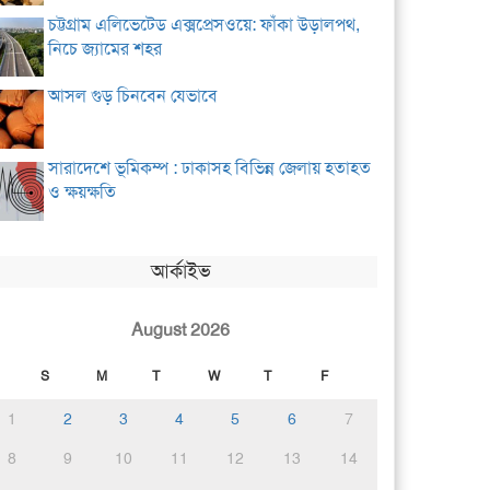
চট্টগ্রাম এলিভেটেড এক্সপ্রেসওয়ে: ফাঁকা উড়ালপথ,
নিচে জ্যামের শহর
আসল গুড় চিনবেন যেভাবে
সারাদেশে ভূমিকম্প : ঢাকাসহ বিভিন্ন জেলায় হতাহত
ও ক্ষয়ক্ষতি
আর্কাইভ
August 2026
S
M
T
W
T
F
1
2
3
4
5
6
7
8
9
10
11
12
13
14