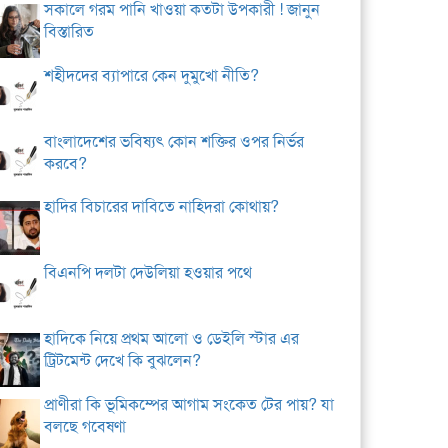
সকালে গরম পানি খাওয়া কতটা উপকারী ! জানুন
বিস্তারিত
শহীদদের ব্যাপারে কেন দুমুখো নীতি?
বাংলাদেশের ভবিষ্যৎ কোন শক্তির ওপর নির্ভর
করবে?
হাদির বিচারের দাবিতে নাহিদরা কোথায়?
বিএনপি দলটা দেউলিয়া হওয়ার পথে
হাদিকে নিয়ে প্রথম আলো ও ডেইলি স্টার এর
ট্রিটমেন্ট দেখে কি বুঝলেন?
প্রাণীরা কি ভূমিকম্পের আগাম সংকেত টের পায়? যা
বলছে গবেষণা