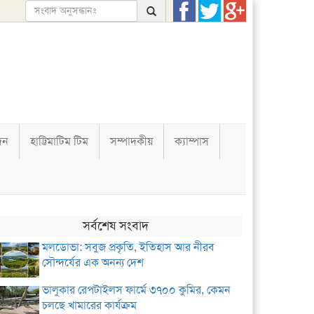
দন
হাট্টিমাটিম টিম
সম্পাদকীয়
ক্যাম্পাস
সর্বশেষ সংবাদ
মলডোভা: সবুজ প্রকৃতি, ইতিহাস আর নীরব
সৌন্দর্যের এক অনন্য দেশ
ভালুকার রেপটাইলস ফার্মে ৩৭০০ কুমির, কেমন
চলছে খামারের কার্যক্রম