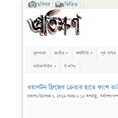
Facebook
Twitter
Google+
ছবিঘর
ভিডিও
,
মূলপাতা
জাতীয়
অর্থনীতি
পূর্ব-পশ্চিম
লাইফস্টাইল
ই-শপিং
ওয়ালটন ফ্রিজের ক্রেতার হাতে ক্যাশ ভ
প্রকাশঃ ডিসেম্বর ১, ২০১৯ সময়ঃ ৮:১২ অপরাহ্ণ.. সর্বশেষ সম্