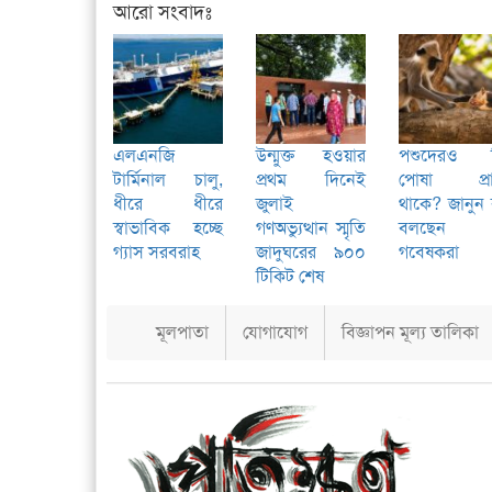
আরো সংবাদঃ
এলএনজি
উন্মুক্ত হওয়ার
পশুদেরও 
টার্মিনাল চালু,
প্রথম দিনেই
পোষা প্রা
ধীরে ধীরে
জুলাই
থাকে? জানুন
স্বাভাবিক হচ্ছে
গণঅভ্যুত্থান স্মৃতি
বলছেন
গ্যাস সরবরাহ
জাদুঘরের ৯০০
গবেষকরা
টিকিট শেষ
মূলপাতা
যোগাযোগ
বিজ্ঞাপন মূল্য তালিকা