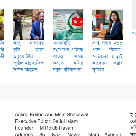
« 
কি
আবু সাঈদের
এনআইডি
প্রাণ গ্রুপে ২০০
ণী
ছবি ছাড়া
সংশোধন প্রক্রিয়া
পদে নিয়োগ,
 কী
ডকুমেন্টারি
আরও সহজ
অভিজ্ঞতা ছাড়াই
পূর্ণাঙ্গ নয়: হাফিজ
করতে ইসির
আবেদন করার
উদ্দিন আহমদ
নতুন পরিকল্পনা
সুযোগ
Acting Editor: Abu Moin Shakawat
ই-
Executive Editor: Saiful Islam
ফো
Founder: T M Rokib Hasan
কপ
Address: 85, Kazi Nazrul Islam Avenue
সক