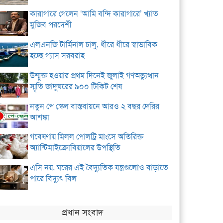
কারাগারে গেলেন ‘আমি বন্দি কারাগারে’ খ্যাত
মুজিব পরদেশী
এলএনজি টার্মিনাল চালু, ধীরে ধীরে স্বাভাবিক
হচ্ছে গ্যাস সরবরাহ
উন্মুক্ত হওয়ার প্রথম দিনেই জুলাই গণঅভ্যুত্থান
স্মৃতি জাদুঘরের ৯০০ টিকিট শেষ
নতুন পে স্কেল বাস্তবায়নে আরও ২ বছর দেরির
আশঙ্কা
গবেষণায় মিলল পোলট্রি মাংসে অতিরিক্ত
অ্যান্টিমাইক্রোবিয়ালের উপস্থিতি
এসি নয়, ঘরের এই বৈদ্যুতিক যন্ত্রগুলোও বাড়াতে
পারে বিদ্যুৎ বিল
প্রধান সংবাদ