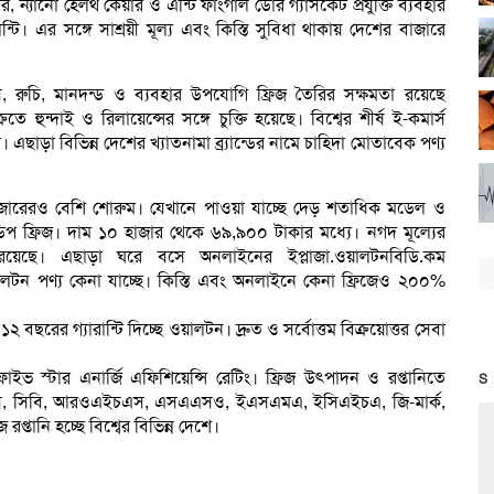
্টার, ন্যানো হেলথ কেয়ার ও এন্টি ফাংগাল ডোর গ্যাসকেট প্রযুক্তি ব্যবহার
্টি। এর সঙ্গে সাশ্রয়ী মূল্য এবং কিস্তি সুবিধা থাকায় দেশের বাজারে
, রুচি, মানদন্ড ও ব্যবহার উপযোগি ফ্রিজ তৈরির সক্ষমতা রয়েছে
হুন্দাই ও রিলায়েন্সের সঙ্গে চুক্তি হয়েছে। বিশ্বের শীর্ষ ই-কমার্স
এছাড়া বিভিন্ন দেশের খ্যাতনামা ব্র্যান্ডের নামে চাহিদা মোতাবেক পণ্য
হাজারেরও বেশি শোরুম। যেখানে পাওয়া যাচ্ছে দেড় শতাধিক মডেল ও
 ডিপ ফ্রিজ। দাম ১০ হাজার থেকে ৬৯,৯০০ টাকার মধ্যে। নগদ মূল্যের
রয়েছে। এছাড়া ঘরে বসে অনলাইনের ইপ্লাজা.ওয়ালটনবিডি.কম
টন পণ্য কেনা যাচ্ছে। কিস্তি এবং অনলাইনে কেনা ফ্রিজেও ২০০%
২ বছরের গ্যারান্টি দিচ্ছে ওয়ালটন। দ্রুত ও সর্বোত্তম বিক্রয়োত্তর সেবা
ইভ স্টার এনার্জি এফিশিয়েন্সি রেটিং। ফ্রিজ উৎপাদন ও রপ্তানিতে
S
 সিবি, আরওএইচএস, এসএএসও, ইএসএমএ, ইসিএইচএ, জি-মার্ক,
রপ্তানি হচ্ছে বিশ্বের বিভিন্ন দেশে।