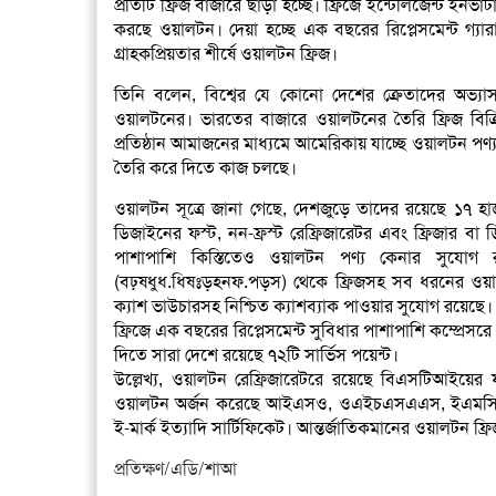
প্রতিটি ফ্রিজ বাজারে ছাড়া হচ্ছে। ফ্রিজে ইন্টেলিজেন্ট ইনভার
করছে ওয়ালটন। দেয়া হচ্ছে এক বছরের রিপ্লেসমেন্ট গ্যারান
গ্রাহকপ্রিয়তার শীর্ষে ওয়ালটন ফ্রিজ।
তিনি বলেন, বিশ্বের যে কোনো দেশের ক্রেতাদের অভ্যাস
ওয়ালটনের। ভারতের বাজারে ওয়ালটনের তৈরি ফ্রিজ বিক্রিতে 
প্রতিষ্ঠান আমাজনের মাধ্যমে আমেরিকায় যাচ্ছে ওয়ালটন পণ্য। 
তৈরি করে দিতে কাজ চলছে।
ওয়ালটন সূত্রে জানা গেছে, দেশজুড়ে তাদের রয়েছে ১৭ 
ডিজাইনের ফস্ট, নন-ফ্রস্ট রেফ্রিজারেটর এবং ফ্রিজার বা
পাশাপাশি কিস্তিতেও ওয়ালটন পণ্য কেনার সুযোগ 
(বঢ়ষধুধ.ধিষঃড়হনফ.পড়স) থেকে ফ্রিজসহ সব ধরনের ওয়াল
ক্যাশ ভাউচারসহ নিশ্চিত ক্যাশব্যাক পাওয়ার সুযোগ রয়েছে।
ফ্রিজে এক বছরের রিপ্লেসমেন্ট সুবিধার পাশাপাশি কম্প্রেসরে ১
দিতে সারা দেশে রয়েছে ৭২টি সার্ভিস পয়েন্ট।
উল্লেখ্য, ওয়ালটন রেফ্রিজারেটরে রয়েছে বিএসটিআইয়ের ফা
ওয়ালটন অর্জন করেছে আইএসও, ওএইচএসএএস, ইএমসি,
ই-মার্ক ইত্যাদি সার্টিফিকেট। আন্তর্জাতিকমানের ওয়ালটন ফ্রিজ 
প্রতিক্ষণ/এডি/শাআ