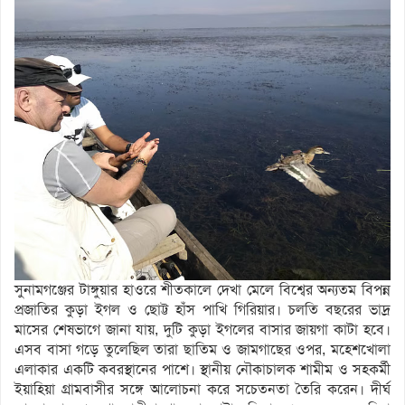
সুনামগঞ্জের টাঙ্গুয়ার হাওরে শীতকালে দেখা মেলে বিশ্বের অন্যতম বিপন্ন
প্রজাতির কুড়া ইগল ও ছোট্ট হাঁস পাখি গিরিয়ার। চলতি বছরের ভাদ্র
মাসের শেষভাগে জানা যায়, দুটি কুড়া ইগলের বাসার জায়গা কাটা হবে।
এসব বাসা গড়ে তুলেছিল তারা ছাতিম ও জামগাছের ওপর, মহেশখোলা
এলাকার একটি কবরস্থানের পাশে। স্থানীয় নৌকাচালক শামীম ও সহকর্মী
ইয়াহিয়া গ্রামবাসীর সঙ্গে আলোচনা করে সচেতনতা তৈরি করেন। দীর্ঘ