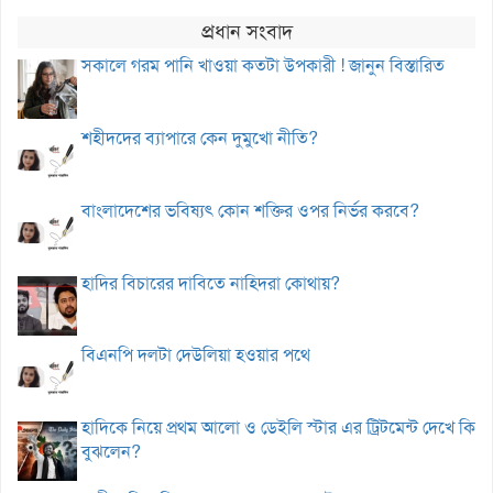
প্রধান সংবাদ
সকালে গরম পানি খাওয়া কতটা উপকারী ! জানুন বিস্তারিত
শহীদদের ব্যাপারে কেন দুমুখো নীতি?
বাংলাদেশের ভবিষ্যৎ কোন শক্তির ওপর নির্ভর করবে?
হাদির বিচারের দাবিতে নাহিদরা কোথায়?
বিএনপি দলটা দেউলিয়া হওয়ার পথে
হাদিকে নিয়ে প্রথম আলো ও ডেইলি স্টার এর ট্রিটমেন্ট দেখে কি
বুঝলেন?