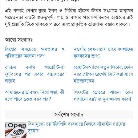
এই গল্পই দেখায় কুড়া ইগল ও গিরিয়া হাঁসের জীবন সংগ্রামে মানুষের
সচেতনতা কতটা গুরুত্বপূর্ণ। গাছ ও বাসার সংরক্ষণ করলে হাওরের এই
দুই প্রজাতি টিকে থাকতে পারবে এবং প্রাকৃতিক ভারসাম্য বজায় থাকবে।
আরো সংবাদঃ
বিশ্বের সবচেয়ে ক্ষমতাধর ৭
নওগাঁয় লেমন গ্রাস চাষে বদলাচ্ছে
পরিবারের অজানা গল্প
কৃষকদের ভাগ্য
ব্রাজিল বনাম আর্জেন্টিনা:
হোয়াটসঅ্যাপে নতুন ফিচার, ফোন
ফুটবলের পর এবার রান্নাঘরের
নম্বর গোপন রেখেই সেট করা যাবে
লড়াই
ইউজারনেম
আমাজনের ভবিষ্যৎ নিয়ে শঙ্কা, কী
লিফটের ভেতরে আয়না কেন
হতে পারে ১০০ বছর পর?
লাগানো হয়? জানুন আসল কারণ
সর্বশেষ সংবাদ
বিনামূল্যে চ্যাটজিপিটি ব্যবহারে মিলবে সীমাহীন চ্যাটের
সুযোগ