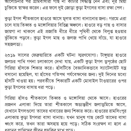
আলোচনার পর গ্রামবাসীরা গাছ না কাটার সিদ্ধান্ত নেন এবং নূর মিয়া
চুক্তিতে স্বাক্ষর করেন। এর ফলে দুই জোড়া কুড়া ইগলের বাসা রক্ষা পেল।
কুড়া ইগল শীতকালে হাওরে আসে মূলত বাসা বানানোর জন্য। গরমে এরা
চলে যায় তিব্বত ও মঙ্গোলিয়ার বিভিন্ন অঞ্চলে। হাওরে বড় গাছ ও বাসার
জায়গা না থাকলে এই প্রজাতি ধীরে ধীরে পৃথিবী থেকে বিলুপ্ত হওয়ার
ঝুঁকিতে পড়বে। কুড়া ইগল মাছ ও জলজ পাখি খেয়ে বাঁচে, যা হাওরে
সহজলভ্য।
২০১৯ সালের ফেব্রুয়ারিতে একটি ঘটনা স্মরণযোগ্য। টাঙ্গুয়ার হাওরে
জলচর পাখি গণনা চলাকালে দেখা যায়, একটি কুড়া ইগল ভূপৃষ্ঠের ছোট
গিরিয়া হাঁসকে শিকার করে। হাঁসটিতে বৈজ্ঞানিকভাবে স্যাটেলাইট যন্ত্র
বসানো হয়েছিল, যা হাঁসের গতিপথ পর্যবেক্ষণের জন্য। দুই দিনের মধ্যে
হাঁসটি খাওয়া হয়। পরবর্তীতে শিকারটি একটি মোবাইল টাওয়ারের ওপর
কুড়া ইগলের বাসায় ধরা পড়ে।
গিরিয়া হাঁসও শীতকালে তিব্বত ও মঙ্গোলিয়া থেকে আসে। হাওরের
প্রজনন এলাকা দিয়ে তারা শীতকালে অভ্যন্তরীণ জলাভূমিতে আসে,
যেখানে ইগলগুলো তাদের খাবারের জন্য শিকার করে। হাওরের রামসিংপুর
এলাকায় কুড়া ইগলরা বাসা বানায়। যখন মানুষ গাছ কেটে তাদের বাসা
ধ্বংস করে, তখন তারা অসহায় হয়ে পড়ে। সঠিক সংরক্ষণ না হলে এ
ধরনের পাখিদের জীবন হুমকির মুখে পড়ে।