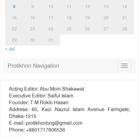
8
9
10
11
12
13
14
15
16
17
18
19
20
21
22
23
24
25
26
27
28
29
30
31
« Jul
Protikhon Navigation
Toggle
navigat
Acting Editor: Abu Moin Shakawat
Executive Editor: Saiful Islam
Founder: T M Rokib Hasan
Address: 85, Kazi Nazrul Islam Avenue Farmgate,
Dhaka-1215
E-mail:
protikhonbng@gmail.com
Phone: +8801717806536