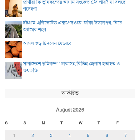
প্রাণীরা কি ভূমিকম্পের আগাম সংকেত টের পায়? যা বলছে
গবেষণা
চট্টগ্রাম এলিভেটেড এক্সপ্রেসওয়ে: ফাঁকা উড়ালপথ, নিচে
জ্যামের শহর
আসল গুড় চিনবেন যেভাবে
সারাদেশে ভূমিকম্প : ঢাকাসহ বিভিন্ন জেলায় হতাহত ও
ক্ষয়ক্ষতি
আর্কাইভ
August 2026
S
S
M
T
W
T
F
1
2
3
4
5
6
7