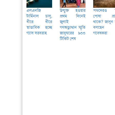
এলএনজি
উন্মুক্ত হওয়ার
পশুদেরও 
টার্মিনাল চালু,
প্রথম দিনেই
পোষা প্রা
ধীরে ধীরে
জুলাই
থাকে? জানুন
স্বাভাবিক হচ্ছে
গণঅভ্যুত্থান স্মৃতি
বলছেন
গ্যাস সরবরাহ
জাদুঘরের ৯০০
গবেষকরা
টিকিট শেষ