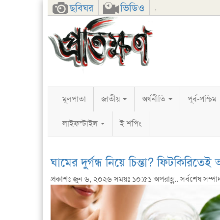
Facebook
Twitter
Google+
ছবিঘর
ভিডিও
,
মূলপাতা
জাতীয়
অর্থনীতি
পূর্ব-পশ্চিম
লাইফস্টাইল
ই-শপিং
ঘামের দুর্গন্ধ নিয়ে চিন্তা? ফিটকিরিত
প্রকাশঃ জুন ৬, ২০২৬ সময়ঃ ১০:৫১ অপরাহ্ণ.. সর্বশেষ সম্পা