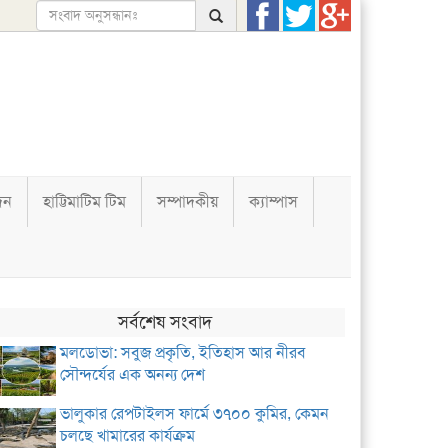
দন
হাট্টিমাটিম টিম
সম্পাদকীয়
ক্যাম্পাস
সর্বশেষ সংবাদ
মলডোভা: সবুজ প্রকৃতি, ইতিহাস আর নীরব
সৌন্দর্যের এক অনন্য দেশ
ভালুকার রেপটাইলস ফার্মে ৩৭০০ কুমির, কেমন
চলছে খামারের কার্যক্রম