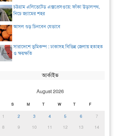
চট্টগ্রাম এলিভেটেড এক্সপ্রেসওয়ে: ফাঁকা উড়ালপথ,
নিচে জ্যামের শহর
আসল গুড় চিনবেন যেভাবে
সারাদেশে ভূমিকম্প : ঢাকাসহ বিভিন্ন জেলায় হতাহত
ও ক্ষয়ক্ষতি
আর্কাইভ
August 2026
S
M
T
W
T
F
1
2
3
4
5
6
7
8
9
10
11
12
13
14