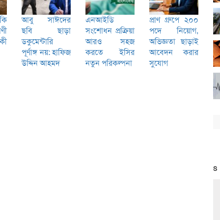
কি
আবু সাঈদের
এনআইডি
প্রাণ গ্রুপে ২০০
ণী
ছবি ছাড়া
সংশোধন প্রক্রিয়া
পদে নিয়োগ,
 কী
ডকুমেন্টারি
আরও সহজ
অভিজ্ঞতা ছাড়াই
পূর্ণাঙ্গ নয়: হাফিজ
করতে ইসির
আবেদন করার
উদ্দিন আহমদ
নতুন পরিকল্পনা
সুযোগ
S