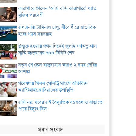
কারাগারে গেলেন ‘আমি বন্দি কারাগারে’ খ্যাত
মুজিব পরদেশী
এলএনজি টার্মিনাল চালু, ধীরে ধীরে স্বাভাবিক
হচ্ছে গ্যাস সরবরাহ
উন্মুক্ত হওয়ার প্রথম দিনেই জুলাই গণঅভ্যুত্থান
স্মৃতি জাদুঘরের ৯০০ টিকিট শেষ
নতুন পে স্কেল বাস্তবায়নে আরও ২ বছর দেরির
আশঙ্কা
গবেষণায় মিলল পোলট্রি মাংসে অতিরিক্ত
অ্যান্টিমাইক্রোবিয়ালের উপস্থিতি
এসি নয়, ঘরের এই বৈদ্যুতিক যন্ত্রগুলোও বাড়াতে
পারে বিদ্যুৎ বিল
প্রধান সংবাদ