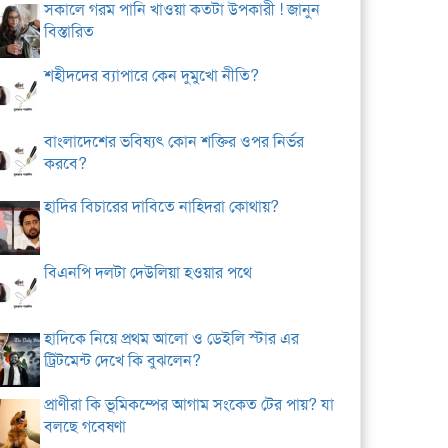
সকালে গরম পানি খাওয়া কতটা উপকারী ! জানুন
বিস্তারিত
শহীদদের ব্যাপারে কেন দুমুখো নীতি?
বাংলাদেশের ভবিষ্যৎ কোন শক্তির ওপর নির্ভর
করবে?
হাদির বিচারের দাবিতে নাহিদরা কোথায়?
বিএনপি দলটা দেউলিয়া হওয়ার পথে
হাদিকে নিয়ে প্রথম আলো ও ডেইলি স্টার এর
ট্রিটমেন্ট দেখে কি বুঝলেন?
প্রাণীরা কি ভূমিকম্পের আগাম সংকেত টের পায়? যা
বলছে গবেষণা