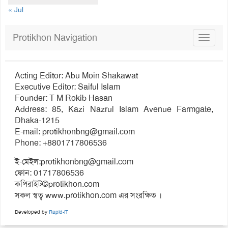
« Jul
Protikhon Navigation
Toggle
navigat
Acting Editor: Abu Moin Shakawat
Executive Editor: Saiful Islam
Founder: T M Rokib Hasan
Address: 85, Kazi Nazrul Islam Avenue Farmgate,
Dhaka-1215
E-mail:
protikhonbng@gmail.com
Phone: +8801717806536
ই-মেইল:
protikhonbng@gmail.com
ফোন: 01717806536
কপিরাইট©protikhon.com
সকল স্বত্ব www.protikhon.com এর সংরক্ষিত ।
Developed by
Rapid-iT