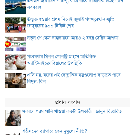
এলএনজি টার্মিনাল চালু, ধীরে ধীরে স্বাভাবিক হচ্ছে গ্যাস
সরবরাহ
উন্মুক্ত হওয়ার প্রথম দিনেই জুলাই গণঅভ্যুত্থান স্মৃতি
জাদুঘরের ৯০০ টিকিট শেষ
নতুন পে স্কেল বাস্তবায়নে আরও ২ বছর দেরির আশঙ্কা
গবেষণায় মিলল পোলট্রি মাংসে অতিরিক্ত
অ্যান্টিমাইক্রোবিয়ালের উপস্থিতি
এসি নয়, ঘরের এই বৈদ্যুতিক যন্ত্রগুলোও বাড়াতে পারে
বিদ্যুৎ বিল
প্রধান সংবাদ
সকালে গরম পানি খাওয়া কতটা উপকারী ! জানুন বিস্তারিত
শহীদদের ব্যাপারে কেন দুমুখো নীতি?