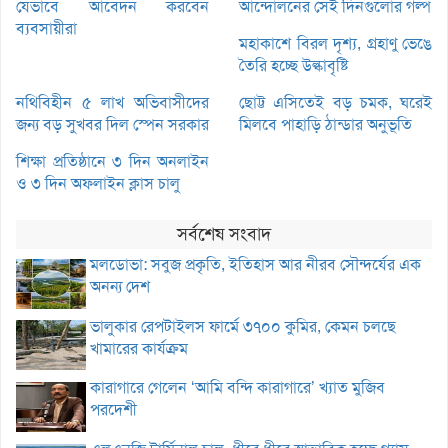
যেভাবে আবেদন করবেন
আন্দোলনের সেই দিনগুলোর গল্প
ব্যবসায়ীরা
মহাকাশে বিরল দৃশ্য, গ্রহাণু ভেঙে
তৈরি হচ্ছে উল্কাবৃষ্টি
নথিবিহীন ৫ লাখ অভিবাসীদের
ছোট্ট এসিতেই বড় চমক, ঘরেই
জন্য বড় সুখবর দিল স্পেন সরকার
মিলবে পাহাড়ি ঠান্ডার অনুভূতি
শিক্ষা প্রতিষ্ঠানে ৩ দিন অনলাইন
ও ৩ দিন অফলাইন ক্লাস চালু
সর্বশেষ সংবাদ
মলডোভা: সবুজ প্রকৃতি, ইতিহাস আর নীরব সৌন্দর্যের এক
অনন্য দেশ
ভালুকার রেপটাইলস ফার্মে ৩৭০০ কুমির, কেমন চলছে
খামারের কার্যক্রম
কারাগারে গেলেন ‘আমি বন্দি কারাগারে’ খ্যাত মুজিব
পরদেশী