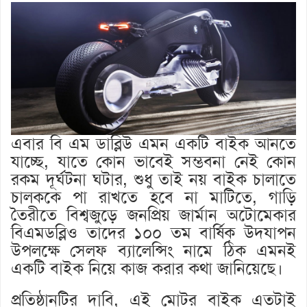
এবার বি এম ডাব্লিউ এমন একটি বাইক আনতে
যাচ্ছে, যাতে কোন ভাবেই সম্ভবনা নেই কোন
রকম দূর্ঘটনা ঘটার, শুধু তাই নয় বাইক চালাতে
চালককে পা রাখতে হবে না মাটিতে, গাড়ি
তৈরীতে বিশ্বজুড়ে জনপ্রিয় জার্মান অটোমেকার
বিএমডব্লিও তাদের ১০০ তম বার্ষিক উদযাপন
উপলক্ষে সেলফ ব্যালেন্সিং নামে ঠিক
এমনই
একটি বাইক নিয়ে কাজ করার কথা জানিয়েছে।
প্রতিষ্ঠানটির দাবি, এই মোটর বাইক এতটাই