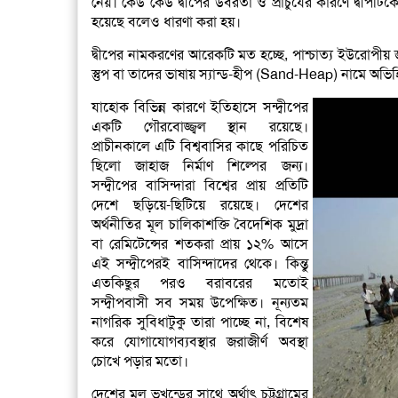
নেয়। কেউ কেউ দ্বীপের উর্বরতা ও প্রাচুর্যের কারণে দ্বীপটিকে 
হয়েছে বলেও ধারণা করা হয়।
দ্বীপের নামকরণের আরেকটি মত হচ্ছে, পাশ্চাত্য ইউরোপীয
স্তুপ বা তাদের ভাষায় স্যান্ড-হীপ (Sand-Heap) নামে অভি
যাহোক বিভিন্ন কারণে ইতিহাসে সন্দ্বীপের
একটি গৌরবোজ্জ্বল স্থান রয়েছে।
প্রাচীনকালে এটি বিশ্ববাসির কাছে পরিচিত
ছিলো জাহাজ নির্মাণ শিল্পের জন্য।
সন্দ্বীপের বাসিন্দারা বিশ্বের প্রায় প্রতিটি
দেশে ছড়িয়ে-ছিটিয়ে রয়েছে। দেশের
অর্থনীতির মূল চালিকাশক্তি বৈদেশিক মুদ্রা
বা রেমিটেন্সের শতকরা প্রায় ১২% আসে
এই সন্দ্বীপেরই বাসিন্দাদের থেকে। কিন্তু
এতকিছুর পরও বরাবরের মতোই
সন্দ্বীপবাসী সব সময় উপেক্ষিত। নূন্যতম
নাগরিক সুবিধাটুকু তারা পাচ্ছে না, বিশেষ
করে যোগাযোগব্যবস্থার জরাজীর্ণ অবস্থা
চোখে পড়ার মতো।
দেশের মূল ভূখন্ডের সাথে অর্থাৎ চট্টগ্রামের