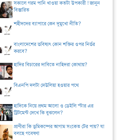
সকালে গরম পানি খাওয়া কতটা উপকারী ! জানুন
বিস্তারিত
শহীদদের ব্যাপারে কেন দুমুখো নীতি?
বাংলাদেশের ভবিষ্যৎ কোন শক্তির ওপর নির্ভর
করবে?
হাদির বিচারের দাবিতে নাহিদরা কোথায়?
বিএনপি দলটা দেউলিয়া হওয়ার পথে
হাদিকে নিয়ে প্রথম আলো ও ডেইলি স্টার এর
ট্রিটমেন্ট দেখে কি বুঝলেন?
প্রাণীরা কি ভূমিকম্পের আগাম সংকেত টের পায়? যা
বলছে গবেষণা