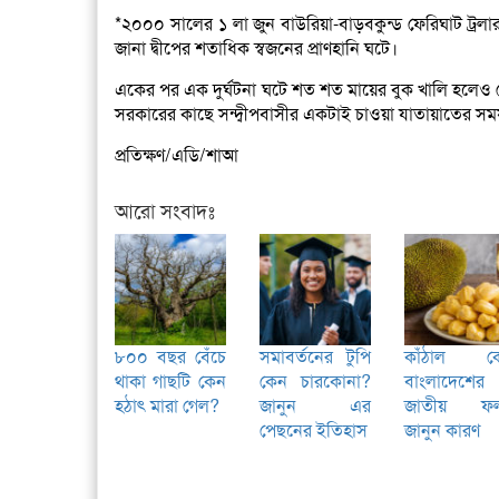
*২০০০ সালের ১ লা জুন বাউরিয়া-বাড়বকুন্ড ফেরিঘাট ট্রলার 
জানা দ্বীপের শতাধিক
স্বজনের প্রাণহানি ঘটে।
একের পর এক দুর্ঘটনা ঘটে শত শত মায়ের বুক খালি হলেও কো
সরকারের কাছে সন্দ্বীপবাসীর একটাই চাওয়া যাতায়াতের সময় 
প্রতিক্ষণ/এডি/শাআ
আরো সংবাদঃ
৮০০ বছর বেঁচে
সমাবর্তনের টুপি
কাঁঠাল ক
থাকা গাছটি কেন
কেন চারকোনা?
বাংলাদেশের
হঠাৎ মারা গেল?
জানুন এর
জাতীয় ফ
পেছনের ইতিহাস
জানুন কারণ