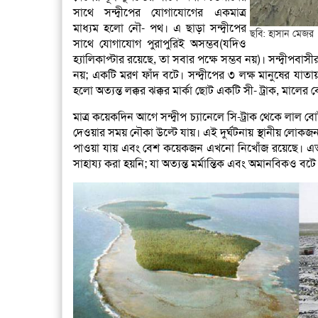
সাথে সন্দ্বীপের যোগাযোগের একমাত্র
মাধ্যম হলো নৌ- পথ। এ ছাড়া সন্দ্বীপের
ছবি: হাসান মেজর
সাথে যোগাযোগ পুরাপুরিই অসম্ভব(যদিও
হ্যালিকাপ্টার রয়েছে, তা সবার পক্ষে সম্ভব নয়)। সন্দ্বীপব
নয়; একটি মরণ ফাঁদ বটে। সন্দ্বীপের ৩ লক্ষ মানুষের যা
হলো অত্যন্ত লক্কর ঝক্কর মার্কা ছোট একটি সী- ট্রাক, মাল
মাত্র কয়েকদিন আগে সন্দ্বীপ চ্যানেলে সি-ট্রাক থেকে লাল 
দেওয়ার সময় নৌকা উল্টে যায়। এই দুর্ঘটনায় স্থানীয় লোকজ
পাওয়া যায় এবং বেশ কয়েকজন এখনো নিখোঁজ রয়েছে। এত বড়
সাহায্য করা হয়নি; যা অত্যন্ত মর্মান্তিক এবং অমানবিকও বটে