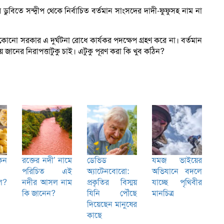
ডুবিতে সন্দ্বীপ থেকে নির্বাচিত বর্তমান সাংসদের দাদী-ফুফুসহ নাম না
নো সরকার এ দুর্ঘটনা রোধে কার্যকর পদক্ষেপ গ্রহণ করে না। বর্তমান
জানের নিরাপত্তাটুকু চাই। এটুকু পূরণ করা কি খুব কঠিন?
েন
রক্তের নদী’ নামে
ডেভিড
যমজ ভাইয়ের
পরিচিত এই
অ্যাটেনবোরো:
অভিযানে বদলে
ল?
নদীর আসল নাম
প্রকৃতির বিস্ময়
যাচ্ছে পৃথিবীর
কি জানেন?
যিনি পৌঁছে
মানচিত্র
দিয়েছেন মানুষের
কাছে