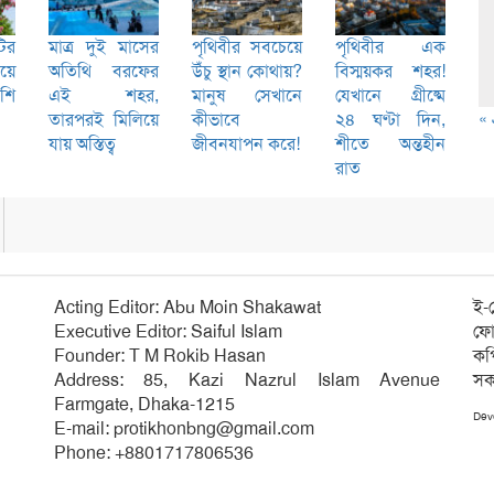
ির
মাত্র দুই মাসের
পৃথিবীর সবচেয়ে
পৃথিবীর এক
য়ে
অতিথি বরফের
উঁচু স্থান কোথায়?
বিস্ময়কর শহর!
শি
এই শহর,
মানুষ সেখানে
যেখানে গ্রীষ্মে
« 
তারপরই মিলিয়ে
কীভাবে
২৪ ঘণ্টা দিন,
যায় অস্তিত্ব
জীবনযাপন করে!
শীতে অন্তহীন
রাত
Acting Editor: Abu Moin Shakawat
ই-
Executive Editor: Saiful Islam
ফো
Founder: T M Rokib Hasan
কপ
Address: 85, Kazi Nazrul Islam Avenue
সক
Farmgate, Dhaka-1215
Dev
E-mail:
protikhonbng@gmail.com
Phone: +8801717806536