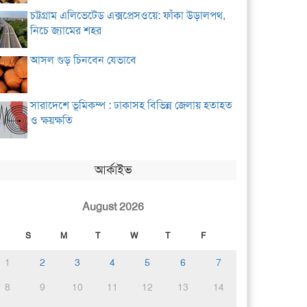
চট্টগ্রাম এলিভেটেড এক্সপ্রেসওয়ে: ফাঁকা উড়ালপথ,
নিচে জ্যামের শহর
আসল গুড় চিনবেন যেভাবে
সারাদেশে ভূমিকম্প : ঢাকাসহ বিভিন্ন জেলায় হতাহত
ও ক্ষয়ক্ষতি
আর্কাইভ
August 2026
S
M
T
W
T
F
1
2
3
4
5
6
7
8
9
10
11
12
13
14