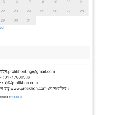
15
16
17
18
19
20
21
22
23
24
25
26
27
28
29
30
31
Jul
মেইল:
protikhonbng@gmail.com
ন: 01717806536
িরাইট©protikhon.com
ল স্বত্ব www.protikhon.com এর সংরক্ষিত ।
eloped by
Rapid-iT