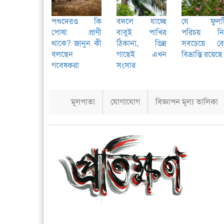
পশুদেরও কি
বদলে যাচ্ছে
যে ফুলট
পোষা প্রাণী
বাবুই পাখির
পরিচয় নি
থাকে? জানুন কী
ঠিকানা, ভিন্ন
সবচেয়ে বে
বলছেন
গাছেই এখন
বিভ্রান্তি রয়েছে
গবেষকরা
সংসার
মূলপাতা
যোগাযোগ
বিজ্ঞাপন মূল্য তালিকা