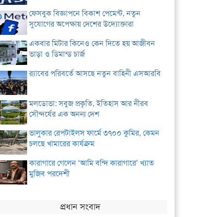
ফেসবুক বিজ্ঞাপনে বিকাশ পেমেন্ট, নতুন
সুযোগের অপেক্ষায় দেশের উদ্যোক্তারা
একবার মিটার কিনেও কেন দিতে হয় আজীবন
ভাড়া ও ডিমান্ড চার্জ
র‌্যাবের পরিবর্তে আসছে নতুন বাহিনী এসআরবি
মলডোভা: সবুজ প্রকৃতি, ইতিহাস আর নীরব
সৌন্দর্যের এক অনন্য দেশ
ভালুকার রেপটাইলস ফার্মে ৩৭০০ কুমির, কেমন
চলছে খামারের কার্যক্রম
কারাগারে গেলেন ‘আমি বন্দি কারাগারে’ খ্যাত
মুজিব পরদেশী
প্রধান সংবাদ