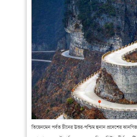
তিয়েনমেন পর্বত চীনের উত্তর-পশ্চিম হুনান প্রদেশের ঝানগিজ