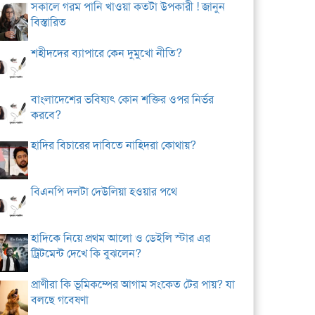
সকালে গরম পানি খাওয়া কতটা উপকারী ! জানুন
বিস্তারিত
শহীদদের ব্যাপারে কেন দুমুখো নীতি?
বাংলাদেশের ভবিষ্যৎ কোন শক্তির ওপর নির্ভর
করবে?
হাদির বিচারের দাবিতে নাহিদরা কোথায়?
বিএনপি দলটা দেউলিয়া হওয়ার পথে
হাদিকে নিয়ে প্রথম আলো ও ডেইলি স্টার এর
ট্রিটমেন্ট দেখে কি বুঝলেন?
প্রাণীরা কি ভূমিকম্পের আগাম সংকেত টের পায়? যা
বলছে গবেষণা