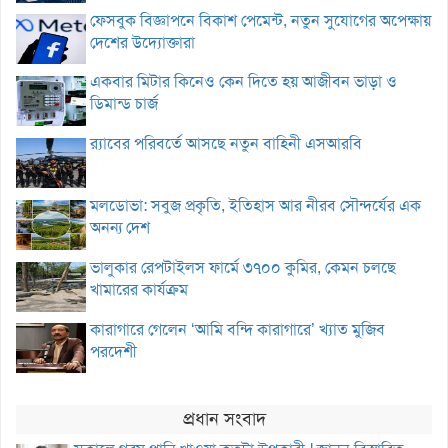
ফেসবুক বিজ্ঞাপনে বিকাশ পেমেন্ট, নতুন সুযোগের অপেক্ষায়
দেশের উদ্যোক্তারা
একবার মিটার কিনেও কেন দিতে হয় আজীবন ভাড়া ও
ডিমান্ড চার্জ
র‌্যাবের পরিবর্তে আসছে নতুন বাহিনী এসআরবি
মলডোভা: সবুজ প্রকৃতি, ইতিহাস আর নীরব সৌন্দর্যের এক
অনন্য দেশ
ভালুকার রেপটাইলস ফার্মে ৩৭০০ কুমির, কেমন চলছে
খামারের কার্যক্রম
কারাগারে গেলেন ‘আমি বন্দি কারাগারে’ খ্যাত মুজিব
পরদেশী
প্রধান সংবাদ