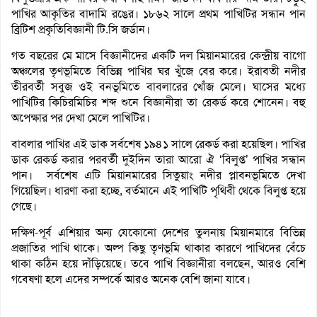
পাখির আকৃতির বাদামি রঙের। ১৮৬২ সালে প্রথম পাখিটির সন্ধান পান
ব্রিটিশ প্রকৃতিবিজ্ঞানী টি.সি জর্ডান।
গত বছরের মে মাসে বিজ্ঞানীদের একটি দল মিয়ানমারের কেন্দ্রীয় বাগো
অঞ্চলের তৃণভূমিতে বিভিন্ন পাখির ঘর খুঁজে বের করে। ইরাবতী নদীর
তীরবর্তী সবুজ ওই বনভূমিতে বাবলারের খোঁজ মেলে। ঘাসের মধ্যে
পাখিটির কিচিরমিচির শব্দ শুনে বিজ্ঞানীরা তা রেকর্ড করে শোনেন। বহু
অপেক্ষার পর দেখা মেলে পাখিটির।
বাবলার পাখির এই ডাক সর্বশেষ ১৯৪১ সালে রেকর্ড করা হয়েছিল। পাখির
ডাক রেকর্ড করার পরবর্তী দুইদিন তারা আরো ঐ ‘বিলুপ্ত’ পাখির সন্ধান
পান। সর্বশেষ এটি মিয়ানমারের সিতুয়াং নদীর প্লাবনভূমিতে দেখা
গিয়েছিল। ধারণা করা হচ্ছে, বর্তমানে এই পাখিটি পৃথিবী থেকে বিলুপ্ত হয়ে
গেছে।
দক্ষিণ-পূর্ব এশিয়ার অন্য যেকোনো দেশের তুলনায় মিয়ানমারে বিভিন্ন
প্রজাতির পাখি থাকে। অল্প কিছু তৃণভূমি থাকার কারণে পাখিদের বেঁচে
থাকা কঠিন হয়ে দাঁড়িয়েছে। তবে পাখি বিজ্ঞানীরা বলছেন, আরও বেশি
গবেষণা হলে এদের সম্পর্কে আরও অনেক বেশি জানা যাবে।