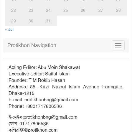
22
23
24
25
26
27
28
29
30
31
« Jul
Protikhon Navigation
Toggle
navigat
Acting Editor: Abu Moin Shakawat
Executive Editor: Saiful Islam
Founder: T M Rokib Hasan
Address: 85, Kazi Nazrul Islam Avenue Farmgate,
Dhaka-1215
E-mail:
protikhonbng@gmail.com
Phone: +8801717806536
ই-মেইল:
protikhonbng@gmail.com
ফোন: 01717806536
কপিরাইট©protikhon.com