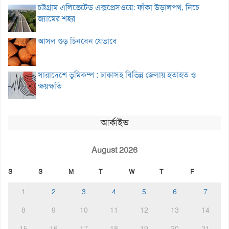
চট্টগ্রাম এলিভেটেড এক্সপ্রেসওয়ে: ফাঁকা উড়ালপথ, নিচে
জ্যামের শহর
আসল গুড় চিনবেন যেভাবে
সারাদেশে ভূমিকম্প : ঢাকাসহ বিভিন্ন জেলায় হতাহত ও
ক্ষয়ক্ষতি
আর্কাইভ
August 2026
S
S
M
T
W
T
F
1
2
3
4
5
6
7
8
9
10
11
12
13
14
15
16
17
18
19
20
21