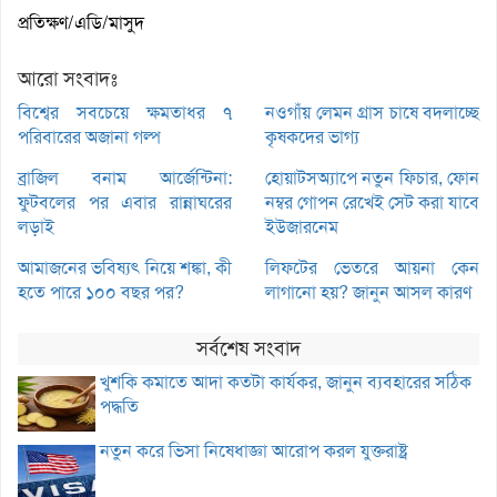
প্রতিক্ষণ/এডি/মাসুদ
আরো সংবাদঃ
বিশ্বের সবচেয়ে ক্ষমতাধর ৭
নওগাঁয় লেমন গ্রাস চাষে বদলাচ্ছে
পরিবারের অজানা গল্প
কৃষকদের ভাগ্য
ব্রাজিল বনাম আর্জেন্টিনা:
হোয়াটসঅ্যাপে নতুন ফিচার, ফোন
ফুটবলের পর এবার রান্নাঘরের
নম্বর গোপন রেখেই সেট করা যাবে
লড়াই
ইউজারনেম
আমাজনের ভবিষ্যৎ নিয়ে শঙ্কা, কী
লিফটের ভেতরে আয়না কেন
হতে পারে ১০০ বছর পর?
লাগানো হয়? জানুন আসল কারণ
সর্বশেষ সংবাদ
খুশকি কমাতে আদা কতটা কার্যকর, জানুন ব্যবহারের সঠিক
পদ্ধতি
নতুন করে ভিসা নিষেধাজ্ঞা আরোপ করল যুক্তরাষ্ট্র