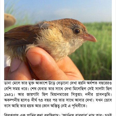
ডানা মেলে তার মুক্ত আকাশে উড়ে বেড়ানো দেখা হয়নি অর্ধশত বছরেরও
বেশি সময় ধরে। শেষ যেবার তার সাথে দেখা মিলেছিল সেই সালটা ছিল
১৯৪১। আর জায়গাটা ছিল মিয়ানমারের সিতুয়াং নদীর প্লাবনভূমি।
অকল্পনীয় হলেও দীর্ঘ ৭৩ বছর পর তার সাথে আবার দেখা। যখন ভেবে
বসে আছি তার হয়ত আর কোন অস্তিত্ব নেই এ পৃথিবীতে।
বিলুপ্তপ্রায় এক পাখির কথা বলছিলাম। ‘জার্ডনস বাবলার’ নাম তার। চড়ুই