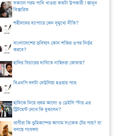
সকালে গরম পানি খাওয়া কতটা উপকারী ! জানুন
বিস্তারিত
শহীদদের ব্যাপারে কেন দুমুখো নীতি?
বাংলাদেশের ভবিষ্যৎ কোন শক্তির ওপর নির্ভর
করবে?
হাদির বিচারের দাবিতে নাহিদরা কোথায়?
বিএনপি দলটা দেউলিয়া হওয়ার পথে
হাদিকে নিয়ে প্রথম আলো ও ডেইলি স্টার এর
ট্রিটমেন্ট দেখে কি বুঝলেন?
প্রাণীরা কি ভূমিকম্পের আগাম সংকেত টের পায়? যা
বলছে গবেষণা