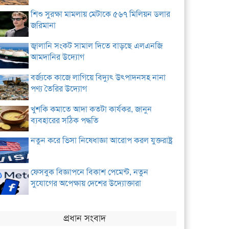
শিশু সুরক্ষা মামলায় মেটাকে ৫৬৭ মিলিয়ন ডলার
জরিমানা
জ্বালানি সংকট সামাল দিতে বাড়ছে এলএনজি
আমদানির উদ্যোগ
বর্জ্যকে কাজে লাগিয়ে বিদ্যুৎ উৎপাদনসহ নানা
পণ্য তৈরির উদ্যোগ
খুশকি কমাতে আদা কতটা কার্যকর, জানুন
ব্যবহারের সঠিক পদ্ধতি
নতুন করে ভিসা নিষেধাজ্ঞা আরোপ করল যুক্তরাষ্ট্র
ফেসবুক বিজ্ঞাপনে বিকাশ পেমেন্ট, নতুন
সুযোগের অপেক্ষায় দেশের উদ্যোক্তারা
প্রধান সংবাদ