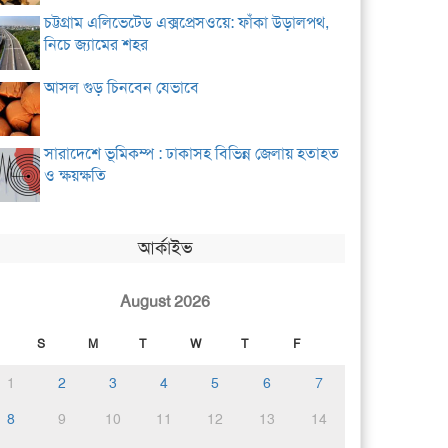
চট্টগ্রাম এলিভেটেড এক্সপ্রেসওয়ে: ফাঁকা উড়ালপথ,
নিচে জ্যামের শহর
আসল গুড় চিনবেন যেভাবে
সারাদেশে ভূমিকম্প : ঢাকাসহ বিভিন্ন জেলায় হতাহত
ও ক্ষয়ক্ষতি
আর্কাইভ
August 2026
S
M
T
W
T
F
1
2
3
4
5
6
7
8
9
10
11
12
13
14