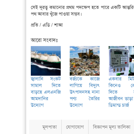
সেই দূরত্ব কমানোর প্রথম পদক্ষেপ হতে পারে একটি আন্ত
পথ আবার খুঁজে পাওয়া সম্ভব।
প্রতি / এডি / শাআ
আরো সংবাদঃ
জ্বালানি সংকট
বর্জ্যকে কাজে
একবার মিট
সামাল দিতে
লাগিয়ে বিদ্যুৎ
কিনেও ক
বাড়ছে এলএনজি
উৎপাদনসহ নানা
দিতে 
আমদানির
পণ্য তৈরির
আজীবন ভাড়া
উদ্যোগ
উদ্যোগ
ডিমান্ড চার্জ
মূলপাতা
যোগাযোগ
বিজ্ঞাপন মূল্য তালিকা