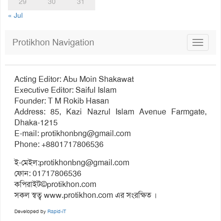
29
30
31
« Jul
Protikhon Navigation
Toggle
navigat
Acting Editor: Abu Moin Shakawat
Executive Editor: Saiful Islam
Founder: T M Rokib Hasan
Address: 85, Kazi Nazrul Islam Avenue Farmgate,
Dhaka-1215
E-mail:
protikhonbng@gmail.com
Phone: +8801717806536
ই-মেইল:
protikhonbng@gmail.com
ফোন: 01717806536
কপিরাইট©protikhon.com
সকল স্বত্ব www.protikhon.com এর সংরক্ষিত ।
Developed by
Rapid-iT