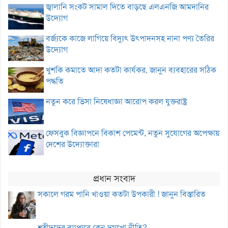
জ্বালানি সংকট সামাল দিতে বাড়ছে এলএনজি আমদানির
উদ্যোগ
বর্জ্যকে কাজে লাগিয়ে বিদ্যুৎ উৎপাদনসহ নানা পণ্য তৈরির
উদ্যোগ
খুশকি কমাতে আদা কতটা কার্যকর, জানুন ব্যবহারের সঠিক
পদ্ধতি
নতুন করে ভিসা নিষেধাজ্ঞা আরোপ করল যুক্তরাষ্ট্র
ফেসবুক বিজ্ঞাপনে বিকাশ পেমেন্ট, নতুন সুযোগের অপেক্ষায়
দেশের উদ্যোক্তারা
প্রধান সংবাদ
সকালে গরম পানি খাওয়া কতটা উপকারী ! জানুন বিস্তারিত
শহীদদের ব্যাপারে কেন দুমুখো নীতি?