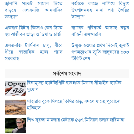
জ্বালানি সংকট সামাল দিতে
বর্জ্যকে কাজে লাগিয়ে বিদ্যুৎ
বাড়ছে এলএনজি আমদানির
উৎপাদনসহ নানা পণ্য তৈরির
উদ্যোগ
উদ্যোগ
একবার মিটার কিনেও কেন দিতে
র‌্যাবের পরিবর্তে আসছে নতুন
হয় আজীবন ভাড়া ও ডিমান্ড চার্জ
বাহিনী এসআরবি
এলএনজি টার্মিনাল চালু, ধীরে
উন্মুক্ত হওয়ার প্রথম দিনেই জুলাই
ধীরে স্বাভাবিক হচ্ছে গ্যাস
গণঅভ্যুত্থান স্মৃতি জাদুঘরের ৯০০
সরবরাহ
টিকিট শেষ
সর্বশেষ সংবাদ
বিনামূল্যে চ্যাটজিপিটি ব্যবহারে মিলবে সীমাহীন চ্যাটের
সুযোগ
সাহারার বুকে মিলছে তিমির হাড়, বদলে যাচ্ছে পুরোনো
ইতিহাস
শিশু সুরক্ষা মামলায় মেটাকে ৫৬৭ মিলিয়ন ডলার জরিমানা