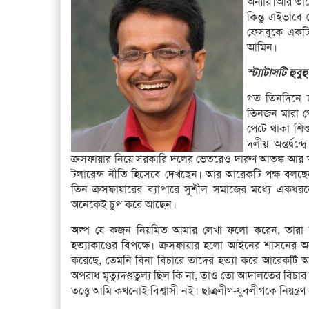
অন্যায়।আর তা
কিন্তু এইভাব
ফেসবুকে একটি 
আমিন।
স্ট্যাটাসটি হুবু
গত তিনদিনে ঢাক
তিনজন মারা গে
পেটে থাকা শি
দলীয় অন্তর্দ্
ক্রসফায়ার নিয়ে সরকারি দলের ভেতরেও দারুণ আতঙ্ক আর অস্ব
টলারেন্স নীতি হিসেবে দেখছেন। আর আরেকটি পক্ষ বলছেন
তিন ক্রসফায়ারের ব্যাপারে সুশীল সমাজের মধ্যে একধর
অনেকেই চুপ করে আছেন।
অল্প যে কজন নিয়মিত আমার লেখা ফলো করেন, তারা জা
হত্যাকাণ্ডের বিপক্ষে। ক্রসফায়ার হলো আইনের শাসনের অন
করেছে, তেমনি বিনা বিচারে তাদের হত্যা করে আরেকটি অ
অপরাধ মৃত্যুদণ্ডতুল্য ছিল কি না, তাও তো আদালতের বিচার
তত্ত্বে আমি কখনোই বিশ্বাসী নই। ছাত্রলীগ-যুবলীগকে নিয়ন্