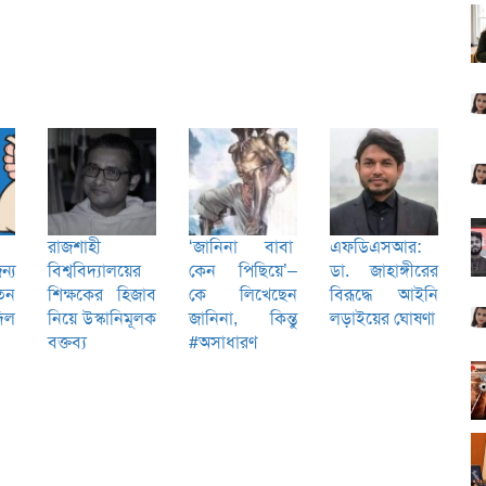
রাজশাহী
‘জানিনা বাবা
এফডিএসআর:
ন্য
বিশ্ববিদ্যালয়ের
কেন পিছিয়ে’–
ডা. জাহাঙ্গীরের
িন
শিক্ষকের হিজাব
কে লিখেছেন
বিরূদ্ধে আইনি
িল
নিয়ে উস্কানিমূলক
জানিনা, কিন্তু
লড়াইয়ের ঘোষণা
বক্তব্য
#অসাধারণ