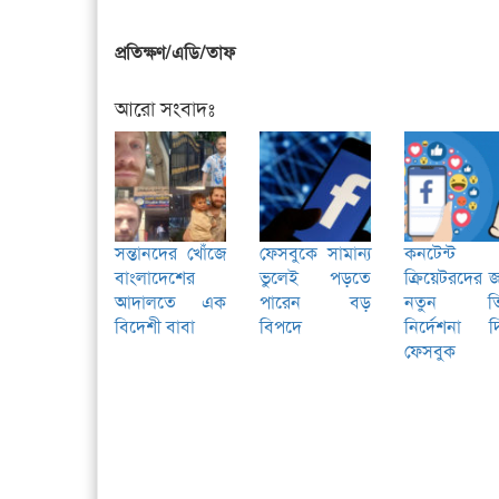
প্রতিক্ষণ/এডি/তাফ
আরো সংবাদঃ
সন্তানদের খোঁজে
ফেসবুকে সামান্য
কনটেন্ট
বাংলাদেশের
ভুলেই পড়তে
ক্রিয়েটরদের জ
আদালতে এক
পারেন বড়
নতুন ত
বিদেশী বাবা
বিপদে
নির্দেশনা দ
ফেসবুক