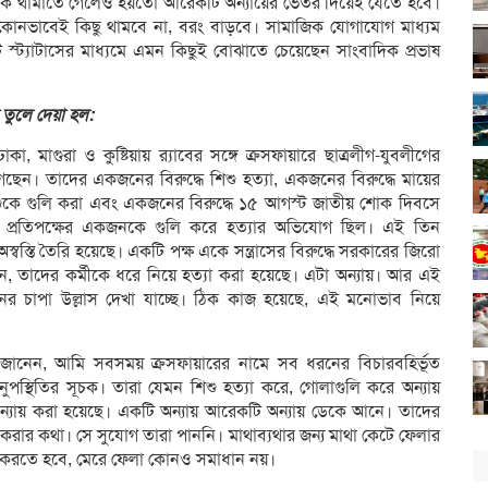
কে থামাতে গেলেও হয়তো আরেকটি অন্যায়ের ভেতর দিয়েই যেতে হবে।
ে কোনভাবেই কিছু থামবে না, বরং বাড়বে। সামাজিক যোগাযোগ মাধ্যম
স্ট্যাটাসের মাধ্যমে এমন কিছুই বোঝাতে চেয়েছেন সাংবাদিক প্রভাষ
হু তুলে দেয়া হল:
া, মাগুরা ও কুষ্টিয়ায় র‌্যাবের সঙ্গে ক্রসফায়ারে ছাত্রলীগ-যুবলীগের
ছেন। তাদের একজনের বিরুদ্ধে শিশু হত্যা, একজনের বিরুদ্ধে মায়ের
শুকে গুলি করা এবং একজনের বিরুদ্ধে ১৫ আগস্ট জাতীয় শোক দিবসে
বন্দ্বে প্রতিপক্ষের একজনকে গুলি করে হত্যার অভিযোগ ছিল। এই তিন
স্তি তৈরি হয়েছে। একটি পক্ষ একে সন্ত্রাসের বিরুদ্ধে সরকারের জিরো
, তাদের কর্মীকে ধরে নিয়ে হত্যা করা হয়েছে। এটা অন্যায়। আর এই
নের চাপা উল্লাস দেখা যাচ্ছে। ঠিক কাজ হয়েছে, এই মনোভাব নিয়ে
নেন, আমি সবসময় ক্রসফায়ারের নামে সব ধরনের বিচারবহির্ভূত
ুপস্থিতির সূচক। তারা যেমন শিশু হত্যা করে, গোলাগুলি করে অন্যায়
ন্যায় করা হয়েছে। একটি অন্যায় আরেকটি অন্যায় ডেকে আনে। তাদের
 করার কথা। সে সুযোগ তারা পাননি। মাথাব্যথার জন্য মাথা কেটে ফেলার
ত্রণ করতে হবে, মেরে ফেলা কোনও সমাধান নয়।