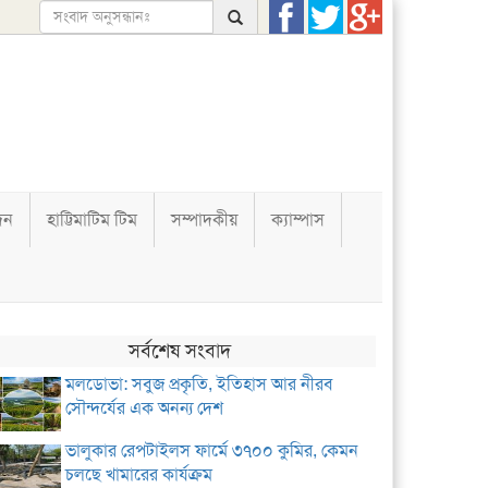
দন
হাট্টিমাটিম টিম
সম্পাদকীয়
ক্যাম্পাস
সর্বশেষ সংবাদ
মলডোভা: সবুজ প্রকৃতি, ইতিহাস আর নীরব
সৌন্দর্যের এক অনন্য দেশ
ভালুকার রেপটাইলস ফার্মে ৩৭০০ কুমির, কেমন
চলছে খামারের কার্যক্রম