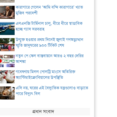
কারাগারে গেলেন ‘আমি বন্দি কারাগারে’ খ্যাত
মুজিব পরদেশী
এলএনজি টার্মিনাল চালু, ধীরে ধীরে স্বাভাবিক
হচ্ছে গ্যাস সরবরাহ
উন্মুক্ত হওয়ার প্রথম দিনেই জুলাই গণঅভ্যুত্থান
স্মৃতি জাদুঘরের ৯০০ টিকিট শেষ
নতুন পে স্কেল বাস্তবায়নে আরও ২ বছর দেরির
আশঙ্কা
গবেষণায় মিলল পোলট্রি মাংসে অতিরিক্ত
অ্যান্টিমাইক্রোবিয়ালের উপস্থিতি
এসি নয়, ঘরের এই বৈদ্যুতিক যন্ত্রগুলোও বাড়াতে
পারে বিদ্যুৎ বিল
প্রধান সংবাদ