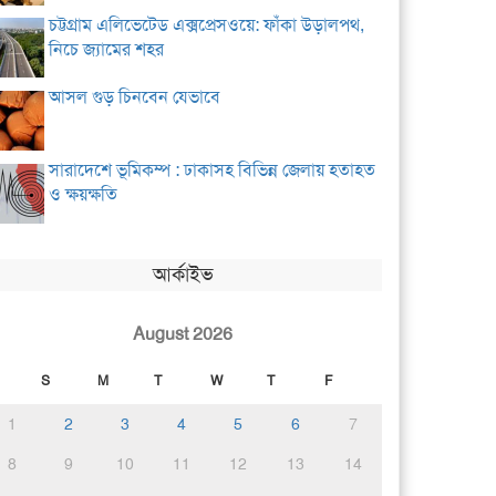
চট্টগ্রাম এলিভেটেড এক্সপ্রেসওয়ে: ফাঁকা উড়ালপথ,
নিচে জ্যামের শহর
আসল গুড় চিনবেন যেভাবে
সারাদেশে ভূমিকম্প : ঢাকাসহ বিভিন্ন জেলায় হতাহত
ও ক্ষয়ক্ষতি
আর্কাইভ
August 2026
S
M
T
W
T
F
1
2
3
4
5
6
7
8
9
10
11
12
13
14