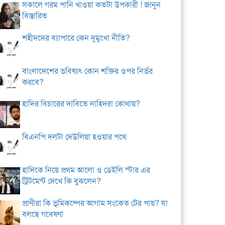
সকালে গরম পানি খাওয়া কতটা উপকারী ! জানুন
বিস্তারিত
শহীদদের ব্যাপারে কেন দুমুখো নীতি?
বাংলাদেশের ভবিষ্যৎ কোন শক্তির ওপর নির্ভর
করবে?
হাদির বিচারের দাবিতে নাহিদরা কোথায়?
বিএনপি দলটা দেউলিয়া হওয়ার পথে
হাদিকে নিয়ে প্রথম আলো ও ডেইলি স্টার এর
ট্রিটমেন্ট দেখে কি বুঝলেন?
প্রাণীরা কি ভূমিকম্পের আগাম সংকেত টের পায়? যা
বলছে গবেষণা