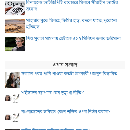
বিনামূল্যে চ্যাটজিপিটি ব্যবহারে মিলবে সীমাহীন চ্যাটের
সুযোগ
সাহারার বুকে মিলছে তিমির হাড়, বদলে যাচ্ছে পুরোনো
ইতিহাস
শিশু সুরক্ষা মামলায় মেটাকে ৫৬৭ মিলিয়ন ডলার জরিমানা
প্রধান সংবাদ
সকালে গরম পানি খাওয়া কতটা উপকারী ! জানুন বিস্তারিত
শহীদদের ব্যাপারে কেন দুমুখো নীতি?
বাংলাদেশের ভবিষ্যৎ কোন শক্তির ওপর নির্ভর করবে?