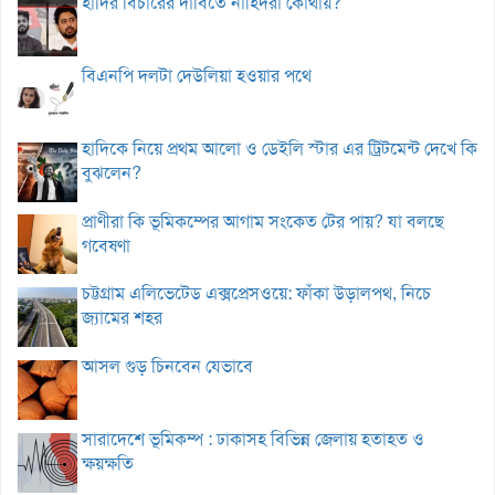
হাদির বিচারের দাবিতে নাহিদরা কোথায়?
বিএনপি দলটা দেউলিয়া হওয়ার পথে
হাদিকে নিয়ে প্রথম আলো ও ডেইলি স্টার এর ট্রিটমেন্ট দেখে কি
বুঝলেন?
প্রাণীরা কি ভূমিকম্পের আগাম সংকেত টের পায়? যা বলছে
গবেষণা
চট্টগ্রাম এলিভেটেড এক্সপ্রেসওয়ে: ফাঁকা উড়ালপথ, নিচে
জ্যামের শহর
আসল গুড় চিনবেন যেভাবে
সারাদেশে ভূমিকম্প : ঢাকাসহ বিভিন্ন জেলায় হতাহত ও
ক্ষয়ক্ষতি