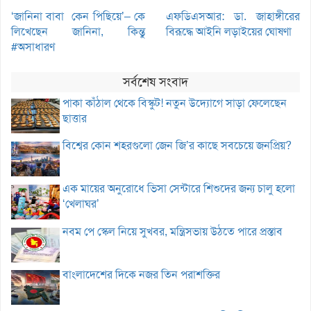
‘জানিনা বাবা কেন পিছিয়ে’– কে
এফডিএসআর: ডা. জাহাঙ্গীরের
লিখেছেন জানিনা, কিন্তু
বিরূদ্ধে আইনি লড়াইয়ের ঘোষণা
#অসাধারণ
সর্বশেষ সংবাদ
পাকা কাঁঠাল থেকে বিস্কুট! নতুন উদ্যোগে সাড়া ফেলেছেন
ছাত্তার
বিশ্বের কোন শহরগুলো জেন জি’র কাছে সবচেয়ে জনপ্রিয়?
এক মায়ের অনুরোধে ভিসা সেন্টারে শিশুদের জন্য চালু হলো
‘খেলাঘর’
নবম পে স্কেল নিয়ে সুখবর, মন্ত্রিসভায় উঠতে পারে প্রস্তাব
বাংলাদেশের দিকে নজর তিন পরাশক্তির