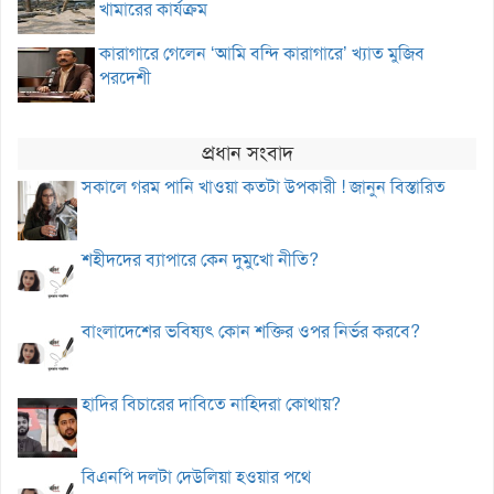
খামারের কার্যক্রম
কারাগারে গেলেন ‘আমি বন্দি কারাগারে’ খ্যাত মুজিব
পরদেশী
প্রধান সংবাদ
সকালে গরম পানি খাওয়া কতটা উপকারী ! জানুন বিস্তারিত
শহীদদের ব্যাপারে কেন দুমুখো নীতি?
বাংলাদেশের ভবিষ্যৎ কোন শক্তির ওপর নির্ভর করবে?
হাদির বিচারের দাবিতে নাহিদরা কোথায়?
বিএনপি দলটা দেউলিয়া হওয়ার পথে