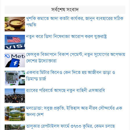
সর্বশেষ সংবাদ
খুশকি কমাতে আদা কতটা কার্যকর, জানুন ব্যবহারের সঠিক
পদ্ধতি
নতুন করে ভিসা নিষেধাজ্ঞা আরোপ করল যুক্তরাষ্ট্র
ফেসবুক বিজ্ঞাপনে বিকাশ পেমেন্ট, নতুন সুযোগের অপেক্ষায়
দেশের উদ্যোক্তারা
একবার মিটার কিনেও কেন দিতে হয় আজীবন ভাড়া ও
ডিমান্ড চার্জ
র‌্যাবের পরিবর্তে আসছে নতুন বাহিনী এসআরবি
মলডোভা: সবুজ প্রকৃতি, ইতিহাস আর নীরব সৌন্দর্যের এক
অনন্য দেশ
ভালুকার রেপটাইলস ফার্মে ৩৭০০ কুমির, কেমন চলছে