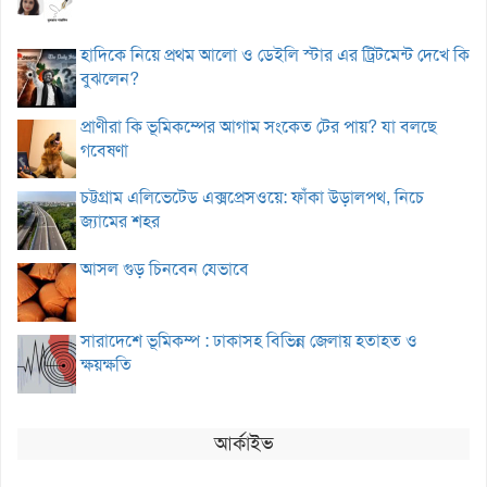
হাদিকে নিয়ে প্রথম আলো ও ডেইলি স্টার এর ট্রিটমেন্ট দেখে কি
বুঝলেন?
প্রাণীরা কি ভূমিকম্পের আগাম সংকেত টের পায়? যা বলছে
গবেষণা
চট্টগ্রাম এলিভেটেড এক্সপ্রেসওয়ে: ফাঁকা উড়ালপথ, নিচে
জ্যামের শহর
আসল গুড় চিনবেন যেভাবে
সারাদেশে ভূমিকম্প : ঢাকাসহ বিভিন্ন জেলায় হতাহত ও
ক্ষয়ক্ষতি
আর্কাইভ