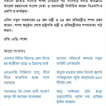
সকালে জাতীয় সংসদে শপথ নেওয়ার পর সংসদীয় দলীয় কার্যক্রমে
তারেক রহমানকে সংসদ নেতা ও প্রধানমন্ত্রী নির্বাচিত করেন বিএনপি-র
এমপি প্র কার্যক্রম।
এদিন নতুন সরকারের ২৫ জন মন্ত্রী ও ২৪ জন প্রতিমন্ত্রীও শপথ গ্রহণ
করেন। শপথ অনুষ্ঠান শেষে রাষ্ট্রপতি মন্ত্রী ও প্রতিমন্ত্রীদের শপথবাক্য পাঠ
করান।
প্রতি /এডি /শাআ
আরো সংবাদঃ
একবার মিটার কিনেও কেন দিতে
র‌্যাবের পরিবর্তে আসছে নতুন
হয় আজীবন ভাড়া ও ডিমান্ড চার্জ
বাহিনী এসআরবি
এলএনজি টার্মিনাল চালু, ধীরে
উন্মুক্ত হওয়ার প্রথম দিনেই জুলাই
ধীরে স্বাভাবিক হচ্ছে গ্যাস
গণঅভ্যুত্থান স্মৃতি জাদুঘরের ৯০০
সরবরাহ
টিকিট শেষ
পশুদেরও কি পোষা প্রাণী থাকে?
আবু সাঈদের ছবি ছাড়া
জানুন কী বলছেন গবেষকরা
ডকুমেন্টারি পূর্ণাঙ্গ নয়: হাফিজ
উদ্দিন আহমদ