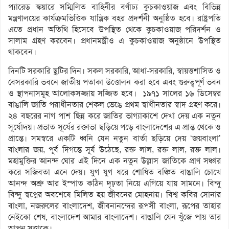
প্যারেড স্কয়ারে সম্মিলিত বাহিনীর বর্ণাঢ্য কুচকাওয়াজ এবং বিভিন্ন
মন্ত্রণালয়ের কার্যক্রমভিত্তিক যান্ত্রিক বহর প্রদর্শনী অনুষ্ঠিত হবে। রাষ্ট্রপতি
এতে প্রধান অতিথি হিসেবে উপস্থিত থেকে কুচকাওয়াজ পরিদর্শন ও
সালাম গ্রহণ করবেন। প্রধানমন্ত্রীও এ কুচকাওয়াজ অনুষ্ঠানে উপস্থিত
থাকবেন।
দিনটি সরকারি ছুটির দিন। সকল সরকারি, আধা-সরকারি, স্বায়ত্তশাসিত ও
বেসরকারি ভবনে জাতীয় পতাকা উত্তোলন করা হবে এবং গুরুত্বপূর্ণ ভবন
ও স্থাপনাসমূহ আলোকসজ্জায় সজ্জিত হবে। ১৯৭১ সালের ১৬ ডিসেম্বর
বাঙালি জাতি পরাধীনতার শেকল ভেঙে প্রথম স্বাধীনতার স্বাদ গ্রহণ করে।
২৪ বছরের নাগ পাশ ছিন্ন করে জাতির ভাগ্যাকাশে দেখা দেয় এক নতুন
সূর্যোদয়। প্রভাত সূর্যের রক্তাভা ছড়িয়ে পড়ে বাংলাদেশের এ প্রান্ত থেকে ও
প্রান্তে। সমস্বরে একটি ধ্বনি যেন নতুন বার্তা ছড়িয়ে দেয় ‘জয়বাংলা’
বাংলার জয়, পূর্ব দিগন্তে সূর্য উঠেছে, রক্ত লাল, রক্ত লাল, রক্ত লাল।
মহামুক্তির আনন্দ ঘোর এই দিনে এক নতুন উল্লাস জাতিকে প্রাণ সঞ্চার
করে সজিবতা এনে দেয়। যুগ যুগ ধরে শোষিত বঞ্চিত বাঙালি চোখে
আনন্দ অশ্রু আর ইস্পাত কঠিন দৃঢ়তা নিয়ে এগিয়ে যায় সামনে। বিন্দু
বিন্দু স্বপ্নের অবশেষে মিলিত হয় জীবনের মোহনায়। বিশ্ব কবির সোনার
বাংলা, নজরুলের বাংলাদেশ, জীবনানন্দের রূপসী বাংলা, রূপের তাহার
নেইকো শেষ, বাংলাদেশ আমার বাংলাদেশ। বাঙালি যেন খুঁজে পায় তার
আপন সত্তাকে।