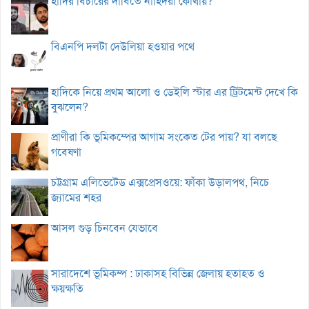
হাদির বিচারের দাবিতে নাহিদরা কোথায়?
বিএনপি দলটা দেউলিয়া হওয়ার পথে
হাদিকে নিয়ে প্রথম আলো ও ডেইলি স্টার এর ট্রিটমেন্ট দেখে কি
বুঝলেন?
প্রাণীরা কি ভূমিকম্পের আগাম সংকেত টের পায়? যা বলছে
গবেষণা
চট্টগ্রাম এলিভেটেড এক্সপ্রেসওয়ে: ফাঁকা উড়ালপথ, নিচে
জ্যামের শহর
আসল গুড় চিনবেন যেভাবে
সারাদেশে ভূমিকম্প : ঢাকাসহ বিভিন্ন জেলায় হতাহত ও
ক্ষয়ক্ষতি