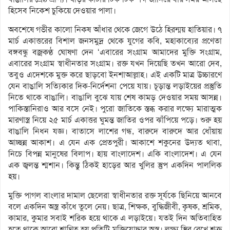
হিসেব নিকেশ চুকিয়ে দেওয়ার পালা।
অবশেষে গভীর কালো নিকষ আঁধার থেকে জেগে উঠে হিরন্ময় হাতিয়ার। ৭
মার্চ একাত্তরের বিশাল জনসমুদ্র থেকে যুগের কবি, মহাকাব্যের প্রণেতা
বঙ্গবন্ধু বজ্রকণ্ঠ ঘোষণা দেন ‘এবারের সংগ্রাম আমাদের মুক্তি সংগ্রাম,
এবারের সংগ্রাম স্বাধীনতার সংগ্রাম। রক্ত যখন দিয়েছি তখন আরো দেব,
তবুও এদেশকে মুক্ত করে ছাড়বো ইনশাআল্লাহ। এই একটি মাত্র উচ্চারণে
যেন বাঙালি সত্যিকার দিক-নির্দেশনা পেয়ে যায়। চূড়ান্ত লড়াইয়ের প্রস্তুতি
নিতে থাকে বাঙালি। বাঙালি বুঝে যায় শেষ কামড় দেওয়ার সময় আসন্ন।
পাকিস্তানিরাও আর বসে নেই। পুরো জাতিকে স্তব্ধ করার লক্ষ্যে মারাত্মক
মারণাস্ত্র নিয়ে ২৫ মার্চ একাত্তর ঘুমন্ত জাতির ওপর ঝাঁপিয়ে পড়ে। শুরু হয়
বাঙালি নিধন যজ্ঞ। বাতাসে লাশের গন্ধ, বারুদে বারুদে আর ধোঁয়ায়
আচ্ছন্ন আকাশ। এ যেন এক প্রেতপুরী। আকাশে শকুনের উদ্যত থাবা,
নিচে বিপন্ন মানুষের বিলাপ। হায় বাংলাদেশ। একি বাংলাদেশ। এ যেন
এক জ্বলন্ত শ্মশান। কিন্তু ঠিকই হাড়ের আর খুলির স্তুপ একদিন পাললিক
হয়।
মুক্তি পাগল বাংলার দামাল ছেলেরা স্বাধীনতার রক্ত সূর্যকে ছিনিয়ে আনবে
বলে একদিন অস্ত্র কাঁধে তুলে নেয়। ছাত্র, শিক্ষক, বুদ্ধিজীবী, কৃষক, শ্রমিক,
কামার, কুমার সবাই শরিক হয়ে থাকে এ লড়াইয়ে। যতই দিন অতিবাহিত
হতে থাকে আরো শাণিত হয় প্রতিটি মুক্তিযোদ্ধার অস্ত্র। লক্ষ্য স্থির রেখে শত্রু