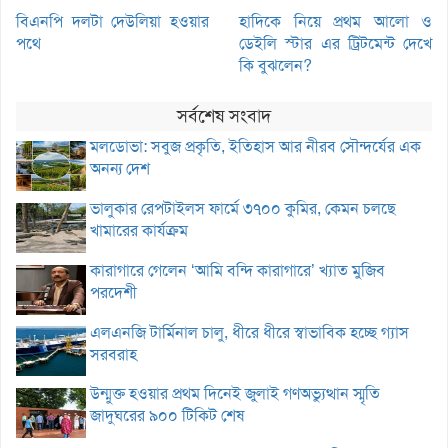
বিএনপি দলটা দেউলিয়া হওয়ার
হাদিকে নিয়ে প্রথম আলো ও
পথে
ডেইলি স্টার এর ট্রিটমেন্ট দেখে
কি বুঝলেন?
সর্বশেষ সংবাদ
মলডোভা: সবুজ প্রকৃতি, ইতিহাস আর নীরব সৌন্দর্যের এক
অনন্য দেশ
ভালুকার রেপটাইলস ফার্মে ৩৭০০ কুমির, কেমন চলছে
খামারের কার্যক্রম
কারাগারে গেলেন ‘আমি বন্দি কারাগারে’ খ্যাত মুজিব
পরদেশী
এলএনজি টার্মিনাল চালু, ধীরে ধীরে স্বাভাবিক হচ্ছে গ্যাস
সরবরাহ
উন্মুক্ত হওয়ার প্রথম দিনেই জুলাই গণঅভ্যুত্থান স্মৃতি
জাদুঘরের ৯০০ টিকিট শেষ