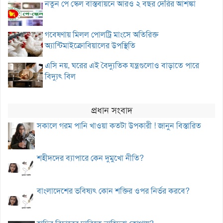
নতুন পে স্কেল বাস্তবায়নে আরও ২ বছর দেরির আশঙ্কা
গবেষণায় মিলল পোলট্রি মাংসে অতিরিক্ত
অ্যান্টিমাইক্রোবিয়ালের উপস্থিতি
এসি নয়, ঘরের এই বৈদ্যুতিক যন্ত্রগুলোও বাড়াতে পারে
বিদ্যুৎ বিল
প্রধান সংবাদ
সকালে গরম পানি খাওয়া কতটা উপকারী ! জানুন বিস্তারিত
শহীদদের ব্যাপারে কেন দুমুখো নীতি?
বাংলাদেশের ভবিষ্যৎ কোন শক্তির ওপর নির্ভর করবে?