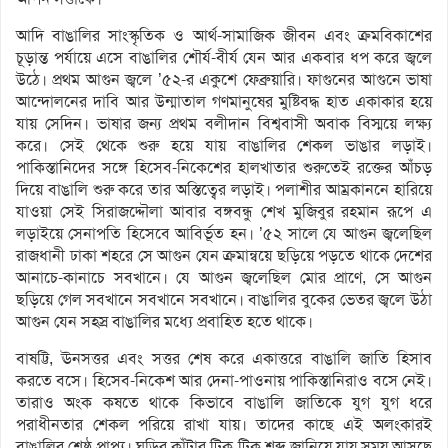
আদি বাঙালির সাংস্কৃতিক ও আর্থ-সামাজিক জীবন এবং ক্রমবিকাশের
চূড়ান্ত পর্যায়ে এসে বাঙালির শৌর্য-বীর্য যেন আর একবার ধপ করে জ্বলে
উঠে। প্রথম আগুন জ্বলে ’৫২-র একুশে ফেব্রুয়ারি। ফাগুনের আগুনে ভাষা
আন্দোলনের দাবি আর উন্মাতাল গণমানুষের মুষ্টিবদ্ধ হাত একাকার হয়ে
যায় সেদিন। ভাষার জন্য প্রথম বলীদান বিশ্ববাসী অবাক বিস্ময়ে লক্ষ্য
করে। সেই থেকে শুরু হয়ে যায় বাঙালির শেকল ভাঙার লড়াই।
পাকিস্তানিদের সঙ্গে হিসেব-নিকেশের হালখাতার শুরুতেই রক্তের আঁচড়
দিয়ে বাঙালি শুরু করে তার অস্তিত্বের লড়াই। পলাশীর আম্রকাননে হারিয়ে
যাওয়া সেই সিরাজদ্দৌলা আবার বঙ্গবন্ধু শেখ মুজিবুর রহমান রূপে এ
লড়াইয়ে সেনাপতি হিসেবে আবির্ভূত হন। ’৫২ সালে যে আগুন জ্বলেছিল
রাজধানী ঢাকা শহরে সে আগুন যেন ক্রমান্বয়ে ছড়িয়ে পড়তে থাকে দেশের
আনাচে-কানাচে সবখানে। যে আগুন জ্বলেছিল মোর প্রাণে, সে আগুন
ছড়িয়ে গেল সবখানে সবখানে সবখানে। বাঙালির বুকের ভেতর জ্বলে উঠা
আগুন যেন সহস্র বাঙালির মধ্যে প্রবাহিত হতে থাকে।
বাষট্টি, ঊনসত্তর এবং সত্তর শেষ করে একাত্তরে বাঙালি জাতি হিসাব
করতে বসে। হিসেব-নিকেশ আর দেনা-পাওনায় পাকিস্তানিরাও বসে নেই।
তারাও অংক কষতে থাকে কিভাবে বাঙালি জাতিকে যুগ যুগ ধরে
পরাধীনতার শেকল পরিয়ে রাখা যায়। তাদের কাছে এই অলংকারই
বাঙালির শ্রেষ্ঠ প্রাপ্য। ঘড়ির কাঁটার টিক টিক শব্দ জানিয়ে যায় সময় আসছে