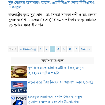
দুই বোনের অসাধারণ অর্জন: এমবিবিএস শেষে বিসিএসও
একসঙ্গে
রাজবাড়ীর কৃতি দুই বোন—ডা. সিলমা সারিকা শশী ও ডা. সিলমা
সুবাহ আরশি—৪৮তম (বিশেষ) বিসিএস পরীক্ষায় স্বাস্থ্য ক্যাডারে
চূড়ান্তভাবে সহকারী সার্জন...
3 / 7
« Previous
1
2
3
4
5
6
7
Next »
সর্বশেষ সংবাদ
খুশকি কমাতে আদা কতটা কার্যকর, জানুন
ব্যবহারের সঠিক পদ্ধতি
নতুন করে ভিসা নিষেধাজ্ঞা আরোপ করল যুক্তরাষ্ট্র
ফেসবুক বিজ্ঞাপনে বিকাশ পেমেন্ট, নতুন
সুযোগের অপেক্ষায় দেশের উদ্যোক্তারা