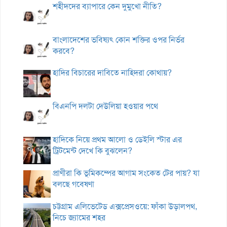
শহীদদের ব্যাপারে কেন দুমুখো নীতি?
বাংলাদেশের ভবিষ্যৎ কোন শক্তির ওপর নির্ভর
করবে?
হাদির বিচারের দাবিতে নাহিদরা কোথায়?
বিএনপি দলটা দেউলিয়া হওয়ার পথে
হাদিকে নিয়ে প্রথম আলো ও ডেইলি স্টার এর
ট্রিটমেন্ট দেখে কি বুঝলেন?
প্রাণীরা কি ভূমিকম্পের আগাম সংকেত টের পায়? যা
বলছে গবেষণা
চট্টগ্রাম এলিভেটেড এক্সপ্রেসওয়ে: ফাঁকা উড়ালপথ,
নিচে জ্যামের শহর