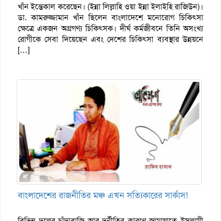
খাঁন ইন্তেকাল করেছেন। (ইন্না লিল্লাহি ওয়া ইন্না ইলাইহি রাজিউন)।
ডা. কামরুজ্জামান খাঁন ছিলেন বাংলাদেশে মনোরোগ চিকিৎসা
ক্ষেত্রে একজন অগ্রগণ্য চিকিৎসক। দীর্ঘ কর্মজীবনে তিনি অসংখ্য
রোগীকে সেবা দিয়েছেন এবং দেশের চিকিৎসা ব্যবস্থার উন্নয়নে
[…]
বাংলাদেশের রাজনীতির মঞ্চ এখন সত্যিকারের সার্কাস!
বিভিন্ন দলের চাঁদাবাজি আর দূর্নীতির কারণে জামায়াতে ইসলামী