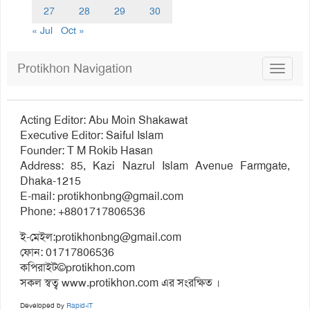
27
28
29
30
« Jul
Oct »
Protikhon Navigation
Toggle
navigat
Acting Editor: Abu Moin Shakawat
Executive Editor: Saiful Islam
Founder: T M Rokib Hasan
Address: 85, Kazi Nazrul Islam Avenue Farmgate,
Dhaka-1215
E-mail:
protikhonbng@gmail.com
Phone: +8801717806536
ই-মেইল:
protikhonbng@gmail.com
ফোন: 01717806536
কপিরাইট©protikhon.com
সকল স্বত্ব www.protikhon.com এর সংরক্ষিত ।
Developed by
Rapid-iT