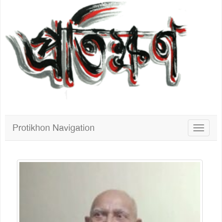
Protikhon Navigation
Toggle
navigat