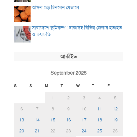
আসল গুড় চিনবেন যেভাবে
সারাদেশে ভূমিকম্প : ঢাকাসহ বিভিন্ন জেলায় হতাহত
ও ক্ষয়ক্ষতি
আর্কাইভ
September 2025
S
S
M
T
W
T
F
1
2
3
4
5
6
7
8
9
10
11
12
13
14
15
16
17
18
19
20
21
22
23
24
25
26