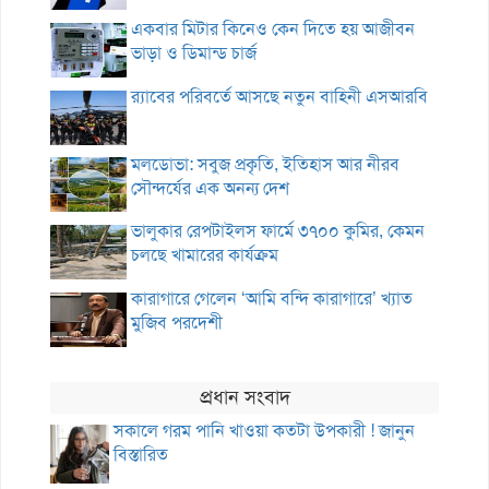
একবার মিটার কিনেও কেন দিতে হয় আজীবন
ভাড়া ও ডিমান্ড চার্জ
র‌্যাবের পরিবর্তে আসছে নতুন বাহিনী এসআরবি
মলডোভা: সবুজ প্রকৃতি, ইতিহাস আর নীরব
সৌন্দর্যের এক অনন্য দেশ
ভালুকার রেপটাইলস ফার্মে ৩৭০০ কুমির, কেমন
চলছে খামারের কার্যক্রম
কারাগারে গেলেন ‘আমি বন্দি কারাগারে’ খ্যাত
মুজিব পরদেশী
প্রধান সংবাদ
সকালে গরম পানি খাওয়া কতটা উপকারী ! জানুন
বিস্তারিত