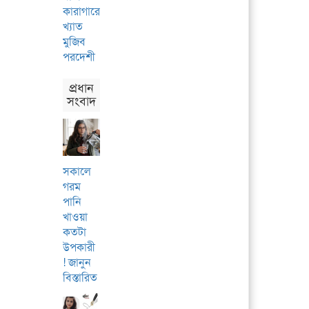
কারাগারে’
খ্যাত
মুজিব
পরদেশী
প্রধান
সংবাদ
সকালে
গরম
পানি
খাওয়া
কতটা
উপকারী
! জানুন
বিস্তারিত