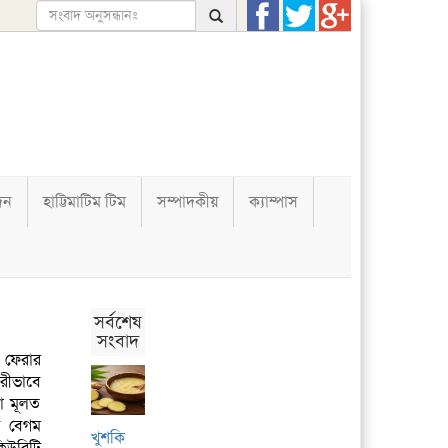
দন
হাট্টিমাটিম টিম
সম্পাদকীয়
ক্যাম্পাস
সর্বশেষ
সংবাদ
 ফেরার
রীভাবে
যা মূলত
সন বেগম
খুশকি
িউরিটি