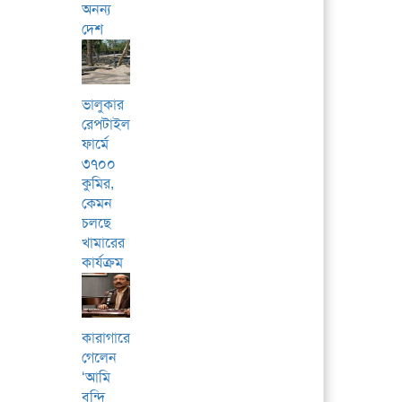
অনন্য
দেশ
ভালুকার
রেপটাইলস
ফার্মে
৩৭০০
কুমির,
কেমন
চলছে
খামারের
কার্যক্রম
কারাগারে
গেলেন
‘আমি
বন্দি