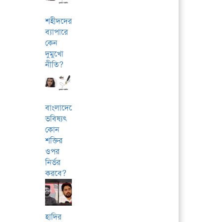
শহীদদের
ব্যাপারে
কেন
দুমুখো
নীতি?
বাংলাদেশের
ভবিষ্যৎ
কোন
শক্তির
ওপর
নির্ভর
করবে?
হাদির