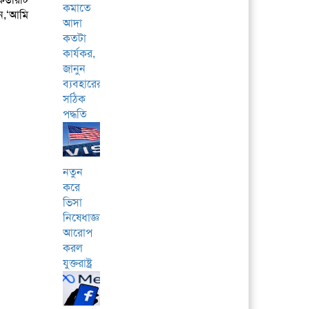
কমাতে
ন,‘আমি
আদা
কতটা
কার্যকর,
জানুন
ব্যবহারের
সঠিক
পদ্ধতি
নতুন
করে
ভিসা
নিষেধাজ্ঞা
আরোপ
করল
যুক্তরাষ্ট্র