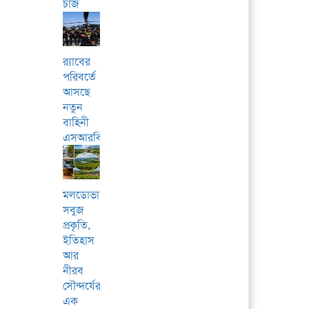
চার্জ
র‌্যাবের
পরিবর্তে
আসছে
নতুন
বাহিনী
এসআরবি
মলডোভা:
সবুজ
প্রকৃতি,
ইতিহাস
আর
নীরব
সৌন্দর্যের
এক