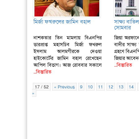
মির্জা ফখরুলের জামিন বহাল
সাক্ষ্য বা
সোমবার
নাশকতার তিন মামলায় বিএনপির
জিয়া অরফানেজ 
ভারপ্রাপ্ত মহাসচিব মির্জা ফখরুল
বাদীর সাক্ষ্য
ইসলাম আলমগীরকে দেওয়া
গ্রহণে বিএন
হাইকোর্টের জামিন বহাল রেখেছেন
জিয়ার আবেদ
আপিল বিভাগ। আজ রোববার সকালে
..বিস্তারিত
..বিস্তারিত
17 / 52
« Previous
9
10
11
12
13
14
»