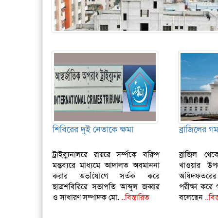
শিবিরের দুই নেতাকে ক্ষমা
ব্রাজিলের গ
ট্রাইব্যুনালরে রায়রে সর্ম্পকে বরিুপ
ব্রাজিল থ
মন্তব্যরে মাধ্যমে আদালত অবমাননা
খাওয়ার উপ
করার অভযিোগে সর্তক করে
অধিদফতরের
ছাত্রশবিরিরে সভাপতি আব্দুল জব্বার
পরীক্ষা করে 
ও সাধারণ সম্পাদক মো.
..বিস্তারিত
বলেছেন
..বিস