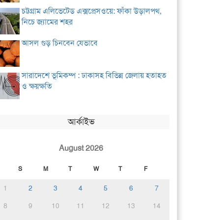
চট্টগ্রাম এলিভেটেড এক্সপ্রেসওয়ে: ফাঁকা উড়ালপথ,
নিচে জ্যামের শহর
আসল গুড় চিনবেন যেভাবে
সারাদেশে ভূমিকম্প : ঢাকাসহ বিভিন্ন জেলায় হতাহত
ও ক্ষয়ক্ষতি
আর্কাইভ
August 2026
S
M
T
W
T
F
1
2
3
4
5
6
7
8
9
10
11
12
13
14