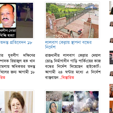
র তদন্ত প্রতিবেদন ১৮
লালবাগ কেল্লায় স্থাপনা বন্ধের
নির্দেশ
গর যুবলীগ দক্ষিণের
রাজধানীর লালবাগ কেল্লার দেয়াল
্পাদক রিয়াজুল হক খান
ভেঙে নির্মাণাধীন গাড়ি পার্কিংয়ের কাজ
া মামলায় অধিকতর তদন্ত
বন্ধের নির্দেশ দিয়েছেন হাইকোর্ট।
াখিলের জন্য আগামী ১৮
আগামী ২৪ ঘণ্টার মধ্যে এ নির্দেশ
ারিত
বাস্তবায়ন
..বিস্তারিত