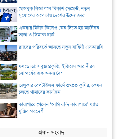
ফেসবুক বিজ্ঞাপনে বিকাশ পেমেন্ট, নতুন
সুযোগের অপেক্ষায় দেশের উদ্যোক্তারা
একবার মিটার কিনেও কেন দিতে হয় আজীবন
ভাড়া ও ডিমান্ড চার্জ
র‌্যাবের পরিবর্তে আসছে নতুন বাহিনী এসআরবি
মলডোভা: সবুজ প্রকৃতি, ইতিহাস আর নীরব
সৌন্দর্যের এক অনন্য দেশ
ভালুকার রেপটাইলস ফার্মে ৩৭০০ কুমির, কেমন
চলছে খামারের কার্যক্রম
কারাগারে গেলেন ‘আমি বন্দি কারাগারে’ খ্যাত
মুজিব পরদেশী
প্রধান সংবাদ