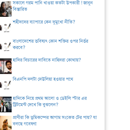
সকালে গরম পানি খাওয়া কতটা উপকারী ! জানুন
বিস্তারিত
শহীদদের ব্যাপারে কেন দুমুখো নীতি?
বাংলাদেশের ভবিষ্যৎ কোন শক্তির ওপর নির্ভর
করবে?
হাদির বিচারের দাবিতে নাহিদরা কোথায়?
বিএনপি দলটা দেউলিয়া হওয়ার পথে
হাদিকে নিয়ে প্রথম আলো ও ডেইলি স্টার এর
ট্রিটমেন্ট দেখে কি বুঝলেন?
প্রাণীরা কি ভূমিকম্পের আগাম সংকেত টের পায়? যা
বলছে গবেষণা