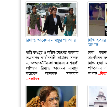
রিমান্ড আবেদন নামঞ্জুর পাপিয়ার
মিল্কি হত্যা
আগস্ট
গাড়ি ভাঙচুর ও অগ্নিসংযোগের মামলায়
ঢাকা মহান
বিএনপির কার্যনির্বাহী কমিটির সদস্য
সাংগঠনিক সম
এ্যাডভোকেট সৈয়দা আসিফা আশরাফী
মিল্কি হত্য
পাপিয়ার রিমান্ড আবেদন নামঞ্জুর
প্রতিবেদন দ
করেছেন আদালত। মঙ্গলবার
আগস্ট
..বিস্ত
..বিস্তারিত