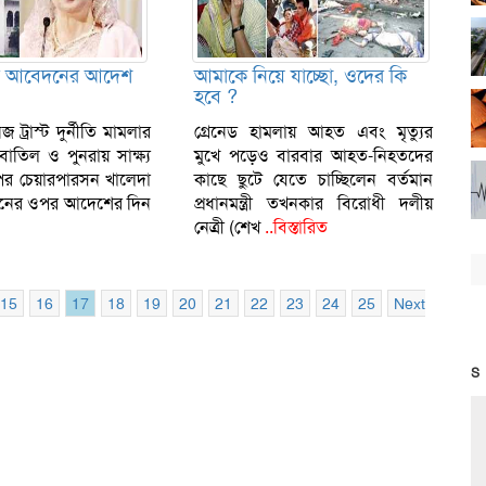
তিল আবেদনের আদেশ
আমাকে নিয়ে যাচ্ছো, ওদের কি
হবে ?
ট্রাস্ট দুর্নীতি মামলার
গ্রেনেড হামলায় আহত এবং মৃত্যুর
 বাতিল ও পুনরায় সাক্ষ্য
মুখে পড়েও বারবার আহত-নিহতদের
পির চেয়ারপারসন খালেদা
কাছে ছুটে যেতে চাচ্ছিলেন বর্তমান
নের ওপর আদেশের দিন
প্রধানমন্ত্রী তখনকার বিরোধী দলীয়
নেত্রী (শেখ
..বিস্তারিত
15
16
17
18
19
20
21
22
23
24
25
Next
S