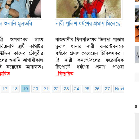
 শুনানি মুলতবি
নারী পুলিশ ধর্ষণের প্রমাণ মিলেছে
োধী অপরাধের দায়ে
রাজধানীর খিলগাঁওয়ের তিলপা পাড়ায়
াপ্ত বিএনপি স্থায়ী কমিটির
তুরাগ থানার নারী কনস্টেবলকে
উদ্দিন কাদের চৌধুরীর
ধর্ষণের প্রমাণ পেয়েছেন চিকিৎসকরা।
লের শুনানি আগামীকাল
ঐ নারী কনস্টেবলের ফরেনসিক
লতবি করেছেন আদালত।
রিপোর্টে ধর্ষণের প্রমাণ পাওয়া
্তারিত
..বিস্তারিত
17
18
19
20
21
22
23
24
25
26
27
Next
S