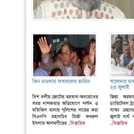
তিন মামলায় ফখরুলের জামিন
খালেদার মাম
২৩ জুলাই
বিশ দলীয় জোটের হরতাল-অবরোধের
জিয়া অরফা
সময় নাশকতার অভিযোগে পল্টন ও
চ্যারিটেবল ট্র
মতিঝিল থানায় পুলিশের দায়ের করা
সাক্ষ্য গ্রহ
বিএনপি মহাসচিব মির্জা ফখরুল
জুলাই ধার্
ইসলাম আলমগীরের
..বিস্তারিত
..বিস্তারিত