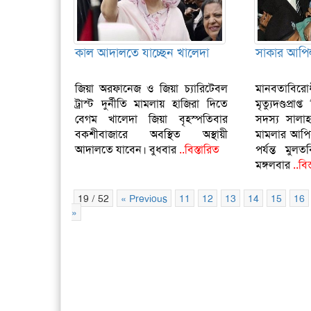
কাল আদালতে যাচ্ছেন খালেদা
সাকার আপিল
জিয়া অরফানেজ ও জিয়া চ্যারিটেবল
মানবতাবির
ট্রাস্ট দুর্নীতি মামলায় হাজিরা দিতে
মৃত্যুদণ্ডপ্র
বেগম খালেদা জিয়া বৃহস্পতিবার
সদস্য সালাহ
বকশীবাজারে অবস্থিত অস্থায়ী
মামলার আপি
আদালতে যাবেন। বুধবার
..বিস্তারিত
পর্যন্ত মু
মঙ্গলবার
..বিস
19 / 52
« Previous
11
12
13
14
15
16
»