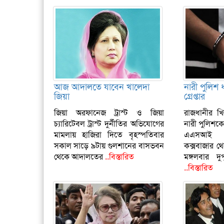
আজ আদালতে যাবেন খালেদা
নারী পুলিশ
জিয়া
গ্রেপ্তার
জিয়া অরফানেজ ট্রাস্ট ও জিয়া
রাজধানীর খ
চ্যারিটেবল ট্রাস্ট দুর্নীতির অভিযোগের
নারী পুলিশকে
মামলায় হাজিরা দিতে বৃহস্পতিবার
এএসআই ক
সকাল সাড়ে ৯টায় গুলশানের বাসভবন
কক্সবাজার থে
থেকে আদালতের
..বিস্তারিত
মঙ্গলবার দ
..বিস্তারিত