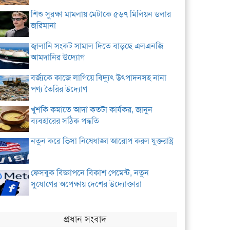
শিশু সুরক্ষা মামলায় মেটাকে ৫৬৭ মিলিয়ন ডলার
জরিমানা
জ্বালানি সংকট সামাল দিতে বাড়ছে এলএনজি
আমদানির উদ্যোগ
বর্জ্যকে কাজে লাগিয়ে বিদ্যুৎ উৎপাদনসহ নানা
পণ্য তৈরির উদ্যোগ
খুশকি কমাতে আদা কতটা কার্যকর, জানুন
ব্যবহারের সঠিক পদ্ধতি
নতুন করে ভিসা নিষেধাজ্ঞা আরোপ করল যুক্তরাষ্ট্র
ফেসবুক বিজ্ঞাপনে বিকাশ পেমেন্ট, নতুন
সুযোগের অপেক্ষায় দেশের উদ্যোক্তারা
প্রধান সংবাদ