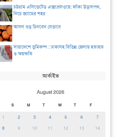
চট্টগ্রাম এলিভেটেড এক্সপ্রেসওয়ে: ফাঁকা উড়ালপথ,
নিচে জ্যামের শহর
আসল গুড় চিনবেন যেভাবে
সারাদেশে ভূমিকম্প : ঢাকাসহ বিভিন্ন জেলায় হতাহত
ও ক্ষয়ক্ষতি
আর্কাইভ
August 2026
S
M
T
W
T
F
1
2
3
4
5
6
7
8
9
10
11
12
13
14