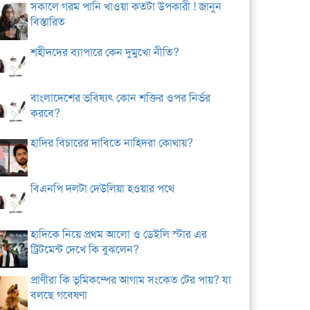
সকালে গরম পানি খাওয়া কতটা উপকারী ! জানুন
বিস্তারিত
শহীদদের ব্যাপারে কেন দুমুখো নীতি?
বাংলাদেশের ভবিষ্যৎ কোন শক্তির ওপর নির্ভর
করবে?
হাদির বিচারের দাবিতে নাহিদরা কোথায়?
বিএনপি দলটা দেউলিয়া হওয়ার পথে
হাদিকে নিয়ে প্রথম আলো ও ডেইলি স্টার এর
ট্রিটমেন্ট দেখে কি বুঝলেন?
প্রাণীরা কি ভূমিকম্পের আগাম সংকেত টের পায়? যা
বলছে গবেষণা