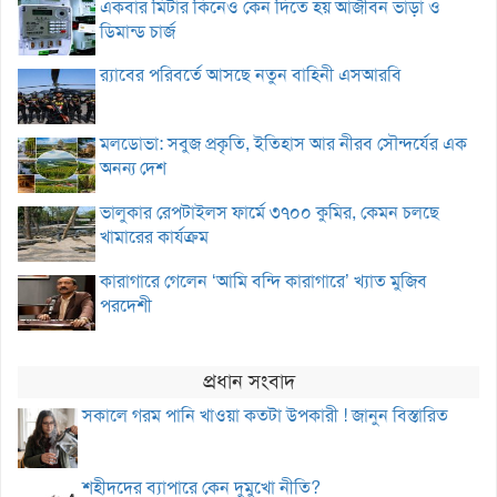
একবার মিটার কিনেও কেন দিতে হয় আজীবন ভাড়া ও
ডিমান্ড চার্জ
র‌্যাবের পরিবর্তে আসছে নতুন বাহিনী এসআরবি
মলডোভা: সবুজ প্রকৃতি, ইতিহাস আর নীরব সৌন্দর্যের এক
অনন্য দেশ
ভালুকার রেপটাইলস ফার্মে ৩৭০০ কুমির, কেমন চলছে
খামারের কার্যক্রম
কারাগারে গেলেন ‘আমি বন্দি কারাগারে’ খ্যাত মুজিব
পরদেশী
প্রধান সংবাদ
সকালে গরম পানি খাওয়া কতটা উপকারী ! জানুন বিস্তারিত
শহীদদের ব্যাপারে কেন দুমুখো নীতি?