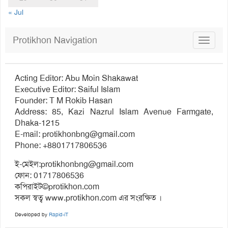
« Jul
Protikhon Navigation
Toggle
navigat
Acting Editor: Abu Moin Shakawat
Executive Editor: Saiful Islam
Founder: T M Rokib Hasan
Address: 85, Kazi Nazrul Islam Avenue Farmgate,
Dhaka-1215
E-mail:
protikhonbng@gmail.com
Phone: +8801717806536
ই-মেইল:
protikhonbng@gmail.com
ফোন: 01717806536
কপিরাইট©protikhon.com
সকল স্বত্ব www.protikhon.com এর সংরক্ষিত ।
Developed by
Rapid-iT