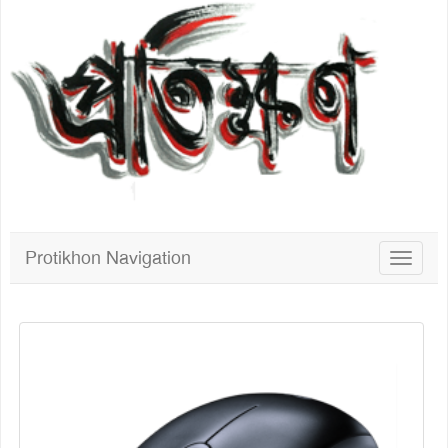
Protikhon Navigation
Toggle
navigat