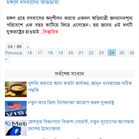
মঙ্গলে বসবাসের অভিজ্ঞতা
মঙ্গল গ্রহে বসবাসের অনুশীলন করতে একদল অভিযাত্রী জনমানবশূন্য
পরিবেশে এক বছর কাটিয়ে ফিরে এসেছেন। ছয় জনের এই দলটি
যুক্তরাষ্ট্রের হাওয়াই
..বিস্তারিত
24 / 86
«
Previous
16
17
18
19
20
21
22
23
24
25
26
»
সর্বশেষ সংবাদ
খুশকি কমাতে আদা কতটা কার্যকর, জানুন ব্যবহারের সঠিক
পদ্ধতি
নতুন করে ভিসা নিষেধাজ্ঞা আরোপ করল যুক্তরাষ্ট্র
ফেসবুক বিজ্ঞাপনে বিকাশ পেমেন্ট, নতুন সুযোগের অপেক্ষায়
দেশের উদ্যোক্তারা