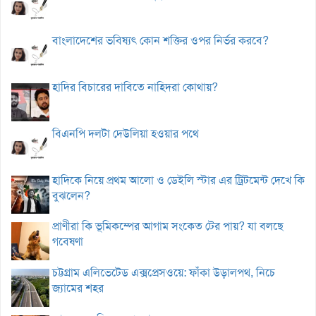
বাংলাদেশের ভবিষ্যৎ কোন শক্তির ওপর নির্ভর করবে?
হাদির বিচারের দাবিতে নাহিদরা কোথায়?
বিএনপি দলটা দেউলিয়া হওয়ার পথে
হাদিকে নিয়ে প্রথম আলো ও ডেইলি স্টার এর ট্রিটমেন্ট দেখে কি
বুঝলেন?
প্রাণীরা কি ভূমিকম্পের আগাম সংকেত টের পায়? যা বলছে
গবেষণা
চট্টগ্রাম এলিভেটেড এক্সপ্রেসওয়ে: ফাঁকা উড়ালপথ, নিচে
জ্যামের শহর