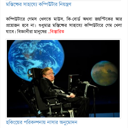
মস্তিষ্কের সাহায্যে কম্পিউটার নিয়ন্ত্রণ
কম্পিউটারে গেমস খেলতে মাউস, কি-বোর্ড অথবা জয়স্টিকের আর
প্রয়োজন হবে না। শুধুমাত্র মস্তিষ্কের সাহায্যে কম্পিউটারে গেম খেলা
যাবে। বিজ্ঞানীরা মানুষের
..বিস্তারিত
হকিংয়ের পরিকল্পনায় নাসার অনুমোদন