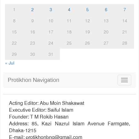
1
2
3
4
5
6
7
8
9
10
11
12
13
14
15
16
17
18
19
20
21
22
23
24
25
26
27
28
29
30
31
« Jul
Protikhon Navigation
Toggle
navigat
Acting Editor: Abu Moin Shakawat
Executive Editor: Saiful Islam
Founder: T M Rokib Hasan
Address: 85, Kazi Nazrul Islam Avenue Farmgate,
Dhaka-1215
E-mail:
protikhonbng@gmail.com