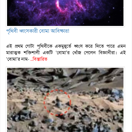
পৃথিবী ধ্বংসকারী বোমা আবিষ্কার!
এই প্রথম গোটা পৃথিবীকে একমুহূর্তে ধ্বংস করে দিতে পারে এমন
মারাত্মক শক্তিশালী একটি ‘বোমা’র খোঁজ পেলেন বিজ্ঞানীরা। এই
‘বোমা’র নাম-
..বিস্তারিত