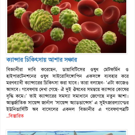
ক্যান্সার চিকিৎসায় আশার সঞ্চার
বিজ্ঞানীরা দাবি করেছেন, ডায়াবিটিসের ওষুধ মেটফর্মিন ও
হাইপারটেনশনের ওষুধ সাইরোসিঙ্গোপিন একসঙ্গে ব্যবহার করে
মরণব্যাধী ক্যান্সারের চিকিৎসা করা যাবে। তারা বলছেন- ‘এটা কাজেও
আসবে। গবেষণায় দেখা গেছে- ঐ দুই ঔষধের সমন্বয়ে ক্যান্সার কোষের
বৃদ্ধি কমে।’ তাই ক্যান্সারের সমস্যা সমাধানে জেগেছে নতুন আশা।
আন্তর্জাতিক সায়েন্স জার্নাল ‘সায়েন্স অ্যাডভান্সেস’ এ সুইৎজারল্যান্ডের
ইউনিভার্সিটি অব বাসেলের একদল বিজ্ঞানীর এ গবেষণাপত্রটি
..বিস্তারিত