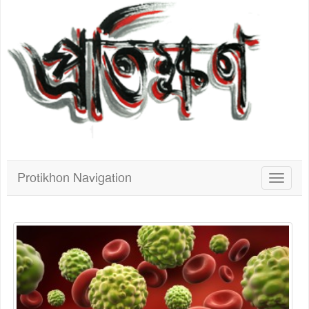
Protikhon Navigation
Toggle
navigat